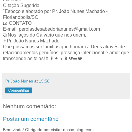
Citação Sugerida:
"Esboço elaborado por Pr. João Nunes Machado -
Florianópolis/SC
📧 CONTATO
E-mail: perolasdesabedorianunes@gmail.com
🤝Nos laços do Calvário que nos unem,
✝️Pr. João Nunes Machado
Que possamos ser famílias que honram a Deus através de
relacionamentos genuínos, presença intencional e amor que
transcende as telas!👨‍👩‍👧‍👦📱💔➡️❤️
Pr João Nunes
at
19:58
Compartilhar
Nenhum comentário:
Postar um comentário
Bem vindo! Obrigado por visitar nosso blog, com