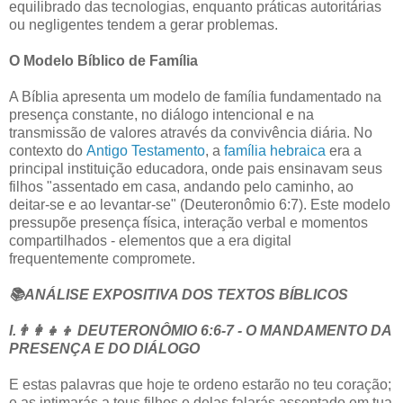
equilibrado das tecnologias, enquanto práticas autoritárias
ou negligentes tendem a gerar problemas.
O Modelo Bíblico de Família
A Bíblia apresenta um modelo de família fundamentado na
presença constante, no diálogo intencional e na
transmissão de valores através da convivência diária. No
contexto do
Antigo Testamento
, a
família hebraica
era a
principal instituição educadora, onde pais ensinavam seus
filhos "assentado em casa, andando pelo caminho, ao
deitar-se e ao levantar-se" (Deuteronômio 6:7). Este modelo
pressupõe presença física, interação verbal e momentos
compartilhados - elementos que a era digital
frequentemente compromete.
📚ANÁLISE EXPOSITIVA DOS TEXTOS BÍBLICOS
I.👨‍👩‍👧‍👦 DEUTERONÔMIO 6:6-7 - O MANDAMENTO DA
PRESENÇA E DO DIÁLOGO
E estas palavras que hoje te ordeno estarão no teu coração;
e as intimarás a teus filhos e delas falarás assentado em tua