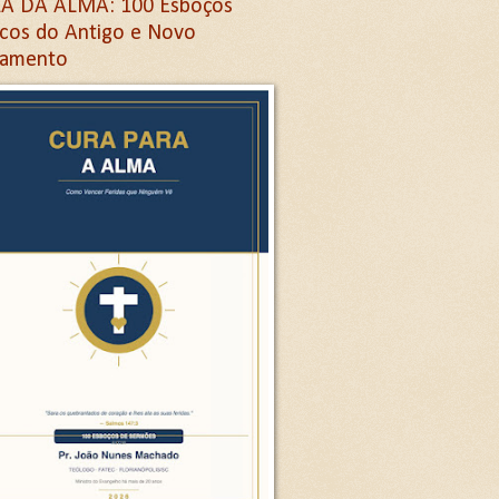
A DA ALMA: 100 Esboços
icos do Antigo e Novo
tamento
Letra G
ra G
etra G
na letra G