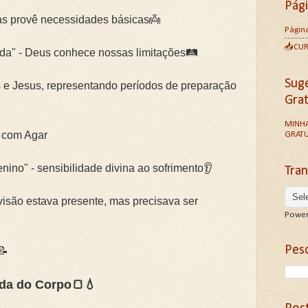
Pág
mas provê necessidades básicas👼
Página
📥CU
ada" - Deus conhece nossas limitações🛤️
Sug
s e Jesus, representando períodos de preparação
Gra
MINHA
o com Agar
GRATU
nino" - sensibilidade divina ao sofrimento👂
Tran
ovisão estava presente, mas precisava ser
Power
Pesq
📝
ida do Corpo🍞💧