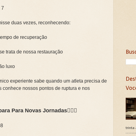
 7
rmisse duas vezes, reconhecendo:
 tempo de recuperação
Bus
e trata de nossa restauração
ão luxo
Des
nico experiente sabe quando um atleta precisa de
Voc
s conhece nossos pontos de ruptura e nos
.
ara Para Novas Jornadas🚶‍♂️⛰️
-8
trinta