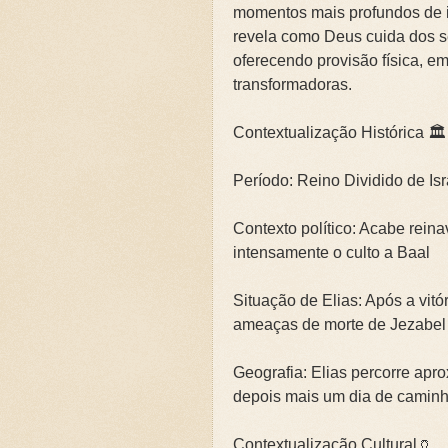
momentos mais profundos de i
🌧️PRIMEIRA CAMPANHA: Ca
revela como Deus cuida dos 
oferecendo provisão física, em
📚SEGUNDA CAMPANHA: O 
transformadoras.
📚TERCEIRA CAMPANHA 202
Contextualização Histórica 🏛️
🛡️CAMPANHA: Superando G
Período: Reino Dividido de Isr
🌧️A IMPORTÂNCIA DA VID
Contexto político: Acabe rein
intensamente o culto a Baal
Situação de Elias: Após a vitó
ameaças de morte de Jezabel
Geografia: Elias percorre ap
depois mais um dia de caminh
Contextualização Cultural🏺