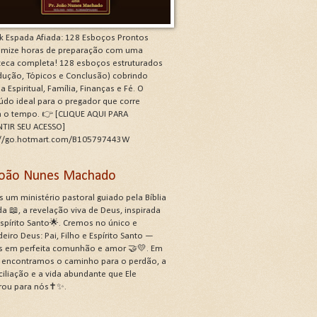
k Espada Afiada: 128 Esboços Prontos
mize horas de preparação com uma
oteca completa! 128 esboços estruturados
odução, Tópicos e Conclusão) cobrindo
a Espiritual, Família, Finanças e Fé. O
údo ideal para o pregador que corre
a o tempo. 👉 [CLIQUE AQUI PARA
TIR SEU ACESSO]
://go.hotmart.com/B105797443W
 João Nunes Machado
 um ministério pastoral guiado pela Bíblia
a 📖, a revelação viva de Deus, inspirada
Espírito Santo🌟. Cremos no único e
eiro Deus: Pai, Filho e Espírito Santo —
s em perfeita comunhão e amor 🤝💛. Em
, encontramos o caminho para o perdão, a
ciliação e a vida abundante que Ele
rou para nós✝️✨.