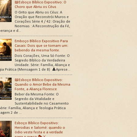
📖Esboço Bíblico Expositivo: O
Choro que Abriu os Céus
O Grito que Abriu os Céus: A
Oração que Reconstrói Muros e
Corações Série 4 / 42: Oração de
Neemias : A Reconstrução da Fé,
erança e d...
Emboço Bíblico Expositivo Para
Casais: Dois que se tornam um:
bebendo da mesma fonte.
Dois Corações, Uma Só Fonte: O
Segredo Bíblico da Verdadeira
Unidade. Série: Família, Aliança e
gia Prática (Mensagem 1 de 8) 👤Aprese...
📖Esboço Bíblico Expositivo:
Quando o Amor Bebe da Mesma
Fonte, a Aliança Floresce
Beber da Mesma Fonte: O
Segredo da Vitalidade e
Sustentabilidade no Casamento
érie: Família, Aliança e Teologia Prática
agem 2 de ...
Esboço Bíblico Expositivo:
Herodias e Salomé: quando o
ódio veste festa e a verdade
paga o preço 🎭⚔️