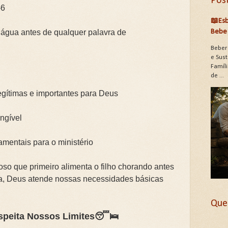
Pos
-6
📖Esb
 água antes de qualquer palavra de
Bebe 
Beber
e Sus
Famíli
de ...
egítimas e importantes para Deus
angível
mentais para o ministério
so que primeiro alimenta o filho chorando antes
a, Deus atende nossas necessidades básicas
Que
speita Nossos Limites😴🛌