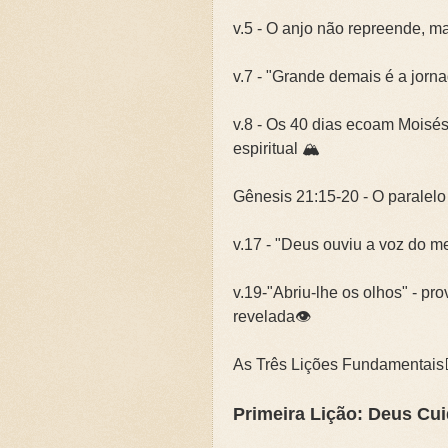
v.5 - O anjo não repreende, 
v.7 - "Grande demais é a jorn
v.8 - Os 40 dias ecoam Moisé
espiritual 🏔️
Gênesis 21:15-20 - O paralel
v.17 - "Deus ouviu a voz do me
v.19-"Abriu-lhe os olhos" - pr
revelada👁️
As Três Lições Fundamentais
Primeira Lição: Deus Cu