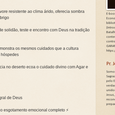
ore resistente ao clima árido, oferecia sombra
E-boo
brigo
Econo
bibli
(Intr
de solidão, teste e encontro com Deus na tradição
Batalh
conte
contr
GARAN
emonstra os mesmos cuidados que a cultura
https
e hóspedes
Pr.
cia no deserto ecoa o cuidado divino com Agar e
Somos
Sagrad
pelo 
verdad
unido
Jesus
egral de Deus
recon
prepa
 o esgotamento emocional completo ⚡