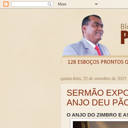
128 ESBOÇOS PRONTOS 
quinta-feira, 25 de setembro de 2025
Odysee
Livro
X (
SERMÃO EXPO
CURSO DE FORMAÇÃO D
ANJO DEU PÃO
LIVRETO: TÍTULO - O VE
Guia prático: Como ensinar 
O ANJO DO ZIMBRO E A
O QUE A BÍBLIA DIZ SOBR