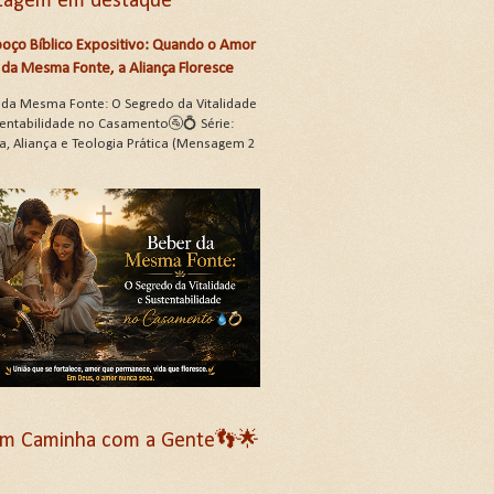
tagem em destaque
oço Bíblico Expositivo: Quando o Amor
da Mesma Fonte, a Aliança Floresce
 da Mesma Fonte: O Segredo da Vitalidade
tentabilidade no Casamento🚰💍 Série:
a, Aliança e Teologia Prática (Mensagem 2
m Caminha com a Gente👣🌟