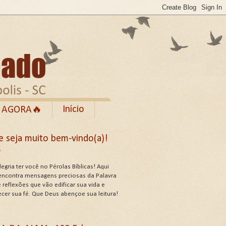
Início
 AGORA🔥
Rumble
e seja muito bem-vindo(a)!
cebook
✨
de Uso do Site
egria ter você no Pérolas Bíblicas! Aqui
encontra mensagens preciosas da Palavra
 reflexões que vão edificar sua vida e
ecer sua fé. Que Deus abençoe sua leitura!
US ATRIBUTOS .