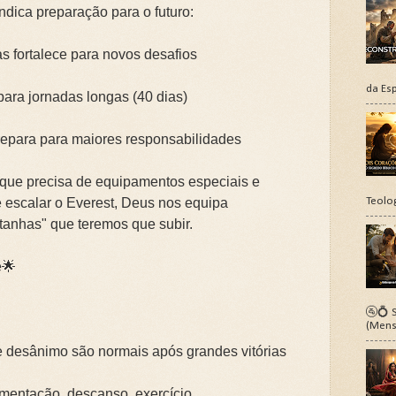
ndica preparação para o futuro:
s fortalece para novos desafios
da Esp
 para jornadas longas (40 dias)
prepara para maiores responsabilidades
 que precisa de equipamentos especiais e
Teolo
e escalar o Everest, Deus nos equipa
anhas" que teremos que subir.
e🌟
🚰💍 S
(Mens
desânimo são normais após grandes vitórias
limentação, descanso, exercício