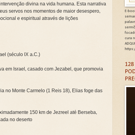
ntervenção divina na vida humana. Esta narrativa
minhos de Gratidão e Renovação.Clique na letra G
seus servos nos momentos de maior desespero,
E-boo
seman
ocional e espiritual através de lições
CÓDIGO DA GRATIDÃO. Clique na letra G
palav
sermõ
focad
6: As Doenças da Alma. Clique na letra G
cura 
ADQUI
igantes da Alma. Clique na letra G
https
ael (século IX a.C.)
A DA IGREJA PARA A EVANGELIZAÇÃO. Clique na letra
128
ava em Israel, casado com Jezabel, que promovia
POD
PRE
ria no Monte Carmelo (1 Reis 18), Elias foge das
roximadamente 150 km de Jezreel até Berseba,
ada no deserto