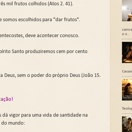
s mil frutos colhidos (Atos 2. 41).
e somos escolhidos para "dar frutos".
carros
o v...
entecostes, deve acontecer conosco.
pírito Santo produziremos cem por cento
Casais
a Deus, sem o poder do próprio Deus (João 15.
icação!
Teolo
s dá vigor para uma vida de santidade na
 e do mundo: