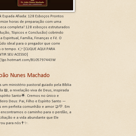
k Espada Afiada: 128 Esboços Prontos
mize horas de preparação com uma
oteca completa! 128 esboços estruturados
odução, Tópicos e Conclusão) cobrindo
a Espiritual, Família, Finanças e Fé. O
údo ideal para o pregador que corre
a o tempo. 👉 [CLIQUE AQUI PARA
TIR SEU ACESSO]
://go.hotmart.com/B105797443W
 João Nunes Machado
 um ministério pastoral guiado pela Bíblia
a 📖, a revelação viva de Deus, inspirada
Espírito Santo🌟. Cremos no único e
eiro Deus: Pai, Filho e Espírito Santo —
s em perfeita comunhão e amor 🤝💛. Em
, encontramos o caminho para o perdão, a
ciliação e a vida abundante que Ele
rou para nós✝️✨.