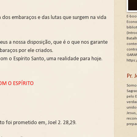
E-boo
sa dos embaraços e das lutas que surgem na vida
Econo
bibli
(Intr
Batalh
eus a nossa disposição, que é o que nos garante
conte
contr
mbaraços por ele criados.
GARAN
m o Espírito Santo, uma realidade para hoje.
https
Pr.
OM O ESPÍRITO
Somos
Sagrad
pelo 
verdad
unido
Jesus
recon
to foi prometido em, Joel 2. 28,29.
prepa