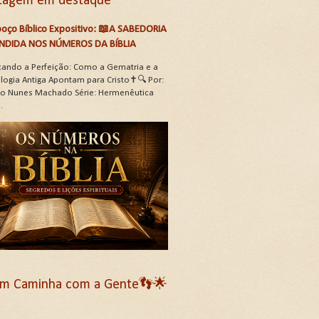
tagem em destaque
oço Bíblico Expositivo: 📖A SABEDORIA
NDIDA NOS NÚMEROS DA BÍBLIA
çando a Perfeição: Como a Gematria e a
logia Antiga Apontam para Cristo✝️🔍 Por:
oão Nunes Machado Série: Hermenêutica
.
m Caminha com a Gente👣🌟