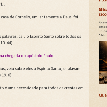
Pos
. .
📖Esb
ESCO
casa de Cornélio, um lar temente a Deus, foi
Alcan
Simbo
Pr. J
Bíblic..
 palavras, caiu o Espírito Santo sobre todos os
 10. 44).
o na chegada do apóstolo Paulo:
s, veio sobre eles o Espírito Santo; e falavam
 19. 6).
nto é uma necessidade para todos os crentes em
Que