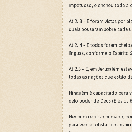
impetuoso, e encheu toda a 
🌧️PRIMEIRA CAMPANHA: Ca
📚SEGUNDA CAMPANHA: O 
At 2. 3 - E foram vistas por e
quais pousaram sobre cada u
📚TERCEIRA CAMPANHA 202
At 2. 4 - E todos foram cheio
🛡️CAMPANHA: Superando G
línguas, conforme o Espírito 
🌧️A IMPORTÂNCIA DA VID
At 2.5 - E, em Jerusalém esta
todas as nações que estão d
Ninguém é capacitado para ve
pelo poder de Deus (Efésios 6
Nenhum recurso humano, por 
para vencer obstáculos espiri