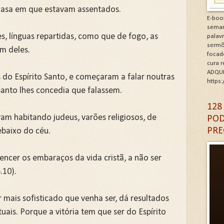
casa em que estavam assentados.
minhos de Gratidão e Renovação.Clique na letra G
E-boo
seman
CÓDIGO DA GRATIDÃO. Clique na letra G
les, línguas repartidas, como que de fogo, as
palav
sermõ
m deles.
focad
6: As Doenças da Alma. Clique na letra G
cura 
ADQUI
s do Espírito Santo, e começaram a falar noutras
igantes da Alma. Clique na letra G
https
Santo lhes concedia que falassem.
A DA IGREJA PARA A EVANGELIZAÇÃO. Clique na letra
128
vam habitando judeus, varões religiosos, de
POD
PRE
ebaixo do céu.
ncer os embaraços da vida cristã, a não ser
.10).
mais sofisticado que venha ser, dá resultados
tuais. Porque a vitória tem que ser do Espírito