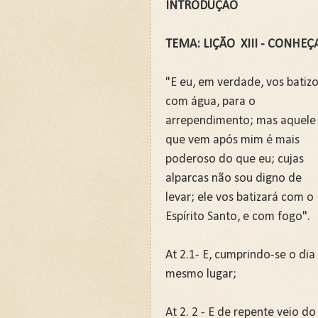
INTRODUÇÃO
💍CASAMENTO SEM SEXO: 
💍CASAMENTO SEM SEXO: 
TEMA: LIÇÃO XIII - CONHEÇ
JARDIM SEM CERCA: QUA
"E eu, em verdade, vos batiz
REVELANDO O INVISÍVEL
com água, para o
Curso: Teologia Bíblica Ex
arrependimento; mas aquele
Curso Completo: Teologia B
que vem após mim é mais
Curso: Ezequiel: A Simboló
poderoso do que eu; cujas
alparcas não sou digno de
Curso: Êxodo: A Jornada da
levar; ele vos batizará com o
Curso: Teologia Bíblica Exp
Espírito Santo, e com fogo".
Curso: Quando a Glória Vol
At 2.1- E, cumprindo-se o di
Curso Completo: Teologia B
mesmo lugar;
📚SETE ERROS QUE O CAS
A Fé Define seus Limites 
At 2. 2 - E de repente veio