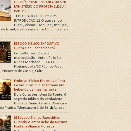
OS TRÊS PRIMEIROS MILAGRES NO
MINISTÉRIO DO PROFETA ELISEU (
PARTE II )
TEXTO BASÍCO II RS 2:12-25
INTRODUÇÃO 12.O que vendo
Eliseu, clamou: Meu pai, meu pai,
 de Israel, e seus cavaleiros! E nunca mais
ESBOÇO BÍBLICO EXPOSITIVO:
Quem é seu conselheiro?
Conselho sem Deus é
manipulação. Autor: Pr. João
Nunes Machado — FATEC —
Florianópolis/SC Público-Alvo:
, Encontro de Casais, Culto ...
Emboço Bíblico Expositivo Para
Casais: Dois que se tornam um:
bebendo da mesma fonte.
Dois Corações, Uma Só Fonte: O
Segredo Bíblico da Verdadeira
Unidade. Série: Família, Aliança e
gia Prática (Mensagem 1 de 8) 👤Aprese...
📖Esboço Bíblico Expositivo:
Quando o Amor Bebe da Mesma
Fonte, a Aliança Floresce