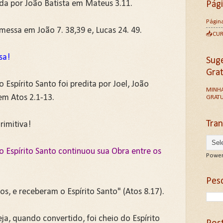
da por João Batista em Mateus 3.11.
Pág
Página
omessa em João 7. 38,39 e, Lucas 24. 49.
📥CU
sa!
Sug
Gra
Espírito Santo foi predita por Joel, João
MINHA
 em Atos 2.1-13.
GRATU
Tran
rimitiva!
o Espírito Santo continuou sua Obra entre os
Power
Pesq
s, e receberam o Espírito Santo" (Atos 8.17).
ja, quando convertido, foi cheio do Espírito