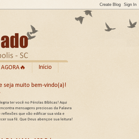
Início
 AGORA🔥
Rumble
e seja muito bem-vindo(a)!
cebook
✨
de Uso do Site
egria ter você no Pérolas Bíblicas! Aqui
encontra mensagens preciosas da Palavra
 reflexões que vão edificar sua vida e
ecer sua fé. Que Deus abençoe sua leitura!
US ATRIBUTOS .