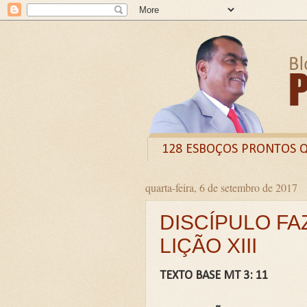
128 ESBOÇOS PRONTOS 
quarta-feira, 6 de setembro de 2017
Odysee
Livro
X (
DISCÍPULO FA
CURSO DE FORMAÇÃO D
LIÇÃO XIII
LIVRETO: TÍTULO - O VE
Guia prático: Como ensinar 
TEXTO BASE MT 3: 11
O QUE A BÍBLIA DIZ SOBR