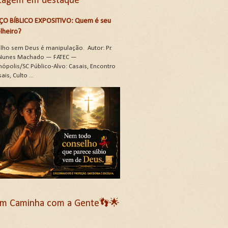
tagem em destaque
ÇO BÍBLICO EXPOSITIVO: Quem é seu
lheiro?
lho sem Deus é manipulação. Autor: Pr.
Nunes Machado — FATEC —
nópolis/SC Público-Alvo: Casais, Encontro
ais, Culto ...
m Caminha com a Gente👣🌟