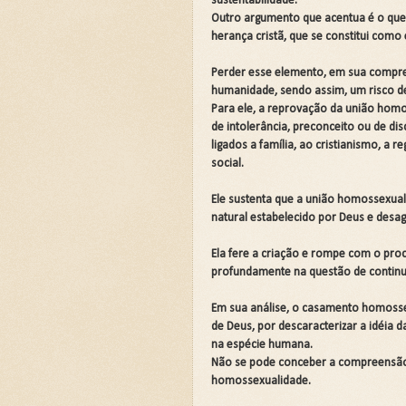
sustentabilidade.
Outro argumento que acentua é o qu
herança cristã, que se constitui como
Perder esse elemento, em sua compre
humanidade, sendo assim, um risco d
Para ele, a reprovação da união homo
de intolerância, preconceito ou de di
ligados a família, ao cristianismo, a 
social.
Ele sustenta que a união homossexu
natural estabelecido por Deus e desa
Ela fere a criação e rompe com o proc
profundamente na questão de contin
Em sua análise, o casamento homossex
de Deus, por descaracterizar a idéia 
na espécie humana.
Não se pode conceber a compreensão,
homossexualidade.