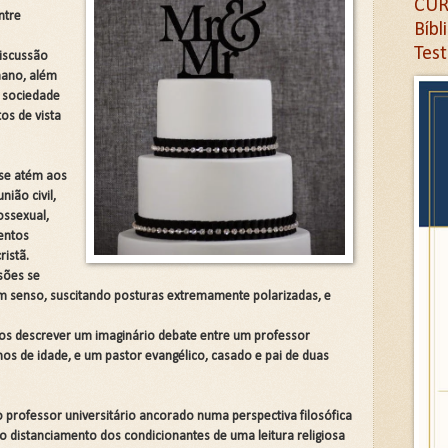
CUR
O RESULTADO É O DIVÓRCIO. ( 02 de 02 )
ntre
Bíbl
O RESULTADO É O DIVÓRCIO.( 01 de 02 )
Tes
iscussão
mano, além
NDO FALTA INTIMIDADE NO CASAMENTO.🌿➡️🏚️
a sociedade
os de vista
: UMA JORNADA PELOS ATRIBUTOS DIVINOS.
positiva do Livro de Atos – Novo Testamento. Clique na 
se atém aos
íblica Expositiva do Cântico dos Cânticos. Clique na let
nião civil,
ssexual,
gica Profética Revelada. Clique na letra G
entos
 Libertação à Presença de Deus. Clique na letra G
cristã.
sões se
ositiva - Daniel. Clique na letra G
m senso, suscitando posturas extremamente polarizadas, e
ta: Juízo, Esperança e Símbolos em Ezequiel. Clique na l
mos descrever um imaginário debate entre um professor
os de idade, e um pastor evangélico, casado e pai de duas
íblica Expositiva das Sete Cartas do Apocalipse. Clique 
AL NÃO DEVE COMETER.Clique na letra G
professor universitário ancorado numa perspectiva filosófica
Antes da Provação.
o distanciamento dos condicionantes de uma leitura religiosa