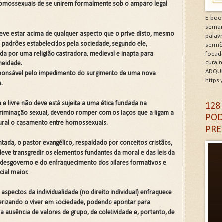
 homossexuais de se unirem formalmente sob o amparo legal
minhos de Gratidão e Renovação.Clique na letra G
E-boo
seman
deve estar acima de qualquer aspecto que o prive disto, mesmo
CÓDIGO DA GRATIDÃO. Clique na letra G
palav
 padrões estabelecidos pela sociedade, segundo ele,
sermõ
 por uma religião castradora, medieval e inapta para
focad
6: As Doenças da Alma. Clique na letra G
cura 
neidade.
ADQUI
sponsável pelo impedimento do surgimento de uma nova
igantes da Alma. Clique na letra G
https
a.
A DA IGREJA PARA A EVANGELIZAÇÃO. Clique na letra
 livre não deve está sujeita a uma ética fundada na
128
scriminação sexual, devendo romper com os laços que a ligam a
POD
atural o casamento entre homossexuais.
PRE
da, o pastor evangélico, respaldado por conceitos cristãos,
eve transgredir os elementos fundantes da moral e das leis da
 desgoverno e do enfraquecimento dos pilares formativos e
cial maior.
pectos da individualidade (no direito individual) enfraquece
terizando o viver em sociedade, podendo apontar para
a ausência de valores de grupo, de coletividade e, portanto, de