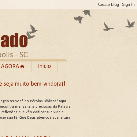
Início
 AGORA🔥
Rumble
e seja muito bem-vindo(a)!
cebook
✨
de Uso do Site
egria ter você no Pérolas Bíblicas! Aqui
encontra mensagens preciosas da Palavra
 reflexões que vão edificar sua vida e
ecer sua fé. Que Deus abençoe sua leitura!
US ATRIBUTOS .