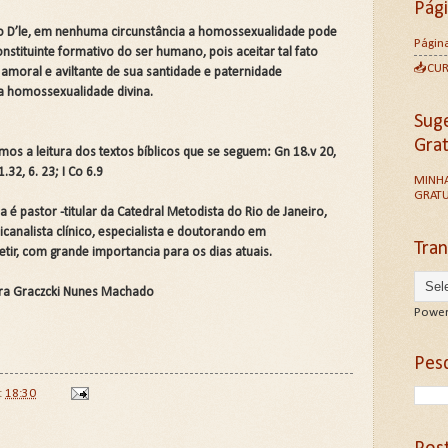
Pág
exo D’le, em nenhuma circunstância a homossexualidade pode
Página
nstituinte formativo do ser humano, pois aceitar tal fato
📥CU
 amoral e aviltante de sua santidade e paternidade
da homossexualidade divina.
Sug
Gra
mos a leitura dos textos bíblicos que se seguem: Gn 18.v 20,
.32, 6. 23; I Co 6.9
MINHA
GRATU
é pastor -titular da Catedral Metodista do Rio de Janeiro,
sicanalista clínico, especialista e doutorando em
Tran
letir, com grande importancia para os dias atuais.
çara Graczcki Nunes Machado
Power
Pesq
t
18:30