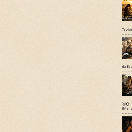
Teolo
da Esp
🚰💍 S
(Mens