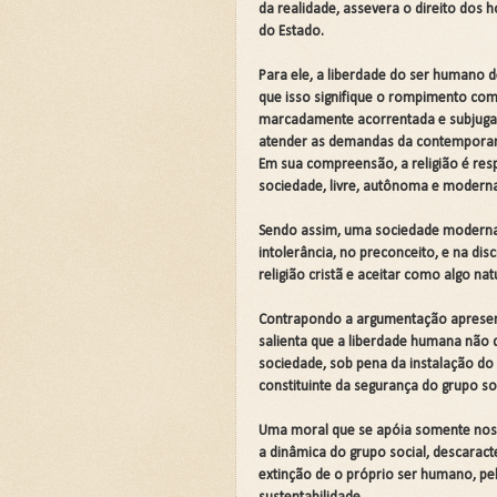
da realidade, assevera o direito dos
🌧️PRIMEIRA CAMPANHA: Ca
do Estado.
Para ele, a liberdade do ser humano 
📚SEGUNDA CAMPANHA: O 
que isso signifique o rompimento com
marcadamente acorrentada e subjugada
📚TERCEIRA CAMPANHA 202
atender as demandas da contempora
Em sua compreensão, a religião é re
🛡️CAMPANHA: Superando G
sociedade, livre, autônoma e modern
🌧️A IMPORTÂNCIA DA VID
Sendo assim, uma sociedade moderna e
intolerância, no preconceito, e na di
religião cristã e aceitar como algo n
Contrapondo a argumentação apresenta
salienta que a liberdade humana não d
sociedade, sob pena da instalação do
constituinte da segurança do grupo so
Uma moral que se apóia somente nos as
a dinâmica do grupo social, descarac
extinção de o próprio ser humano, pel