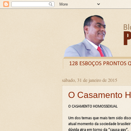
128 ESBOÇOS PRONTOS 
sábado, 31 de janeiro de 2015
Odysee
Livro
X (
O Casamento H
CURSO DE FORMAÇÃO D
LIVRETO: TÍTULO - O VE
O CASAMENTO HOMOSSEXUAL
Guia prático: Como ensinar 
Um dos temas que mais tem sido disc
O QUE A BÍBLIA DIZ SOBR
atual momento da sociedade brasilei
dúvida gira em torno da “causa gay”,