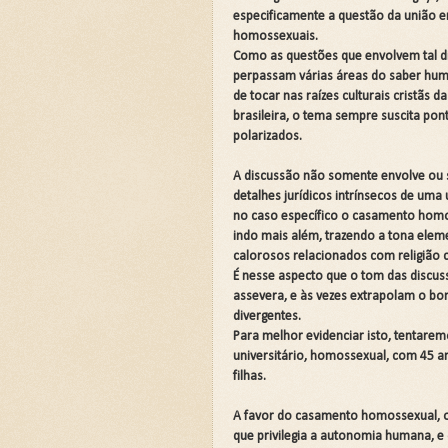
💍CASAMENTO SEM SEXO: 
especificamente a questão da união e
homossexuais.
💍CASAMENTO SEM SEXO: 
Como as questões que envolvem tal d
perpassam várias áreas do saber hu
JARDIM SEM CERCA: QUA
de tocar nas raízes culturais cristãs d
brasileira, o tema sempre suscita pont
REVELANDO O INVISÍVEL
polarizados.
Curso: Teologia Bíblica Ex
A discussão não somente envolve ou 
Curso Completo: Teologia B
detalhes jurídicos intrínsecos de uma u
no caso específico o casamento homo
Curso: Ezequiel: A Simboló
indo mais além, trazendo a tona elem
Curso: Êxodo: A Jornada da
calorosos relacionados com religião 
É nesse aspecto que o tom das discus
Curso: Teologia Bíblica Exp
assevera, e às vezes extrapolam o bo
divergentes.
Curso: Quando a Glória Vol
Para melhor evidenciar isto, tentare
universitário, homossexual, com 45 an
Curso Completo: Teologia B
filhas.
📚SETE ERROS QUE O CAS
A favor do casamento homossexual, o 
A Fé Define seus Limites 
que privilegia a autonomia humana, e 