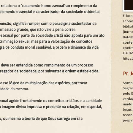
e relaciona o ‘casamento homossexual’ ao rompimento da
 elemento essencial e caracterizador da sociedade ocidental.
E-boo
Econo
ensão, significa romper com o paradigma sustentador da
bibli
emasiado grande, que não vale a pena correr.
(Intr
ssexual por parte da sociedade cristã não aponta para um ato
Batalh
scriminação sexual, mas para a valorização de conceitos
conte
regra de conduta moral saudável, a ordem e dinâmica da vida
contr
GARAN
https
al deve ser entendida como rompimento de um processo
gregador da sociedade, por subverter a ordem estabelecida.
Pr.
Somos
esso lógico da multiplicação das espécies, por tocar
Sagrad
uidade da mesma.
pelo 
verdad
ual agride frontalmente os conceitos cristãos e a santidade
unido
da imagem divina impressa e presente na criação, em especial,
Jesus
recon
 ou mesma a teoria de que Deus carrega em si a
prepa