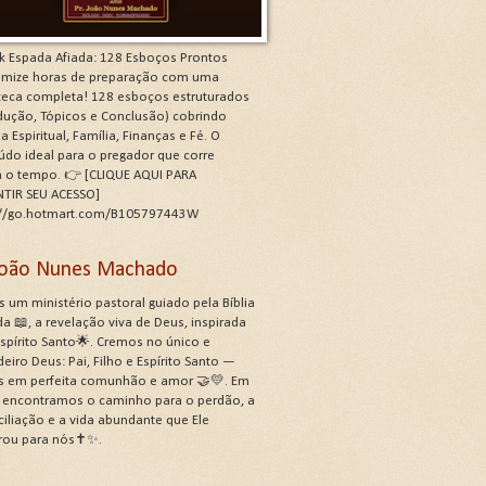
k Espada Afiada: 128 Esboços Prontos
mize horas de preparação com uma
oteca completa! 128 esboços estruturados
odução, Tópicos e Conclusão) cobrindo
a Espiritual, Família, Finanças e Fé. O
údo ideal para o pregador que corre
a o tempo. 👉 [CLIQUE AQUI PARA
TIR SEU ACESSO]
://go.hotmart.com/B105797443W
 João Nunes Machado
 um ministério pastoral guiado pela Bíblia
a 📖, a revelação viva de Deus, inspirada
Espírito Santo🌟. Cremos no único e
eiro Deus: Pai, Filho e Espírito Santo —
s em perfeita comunhão e amor 🤝💛. Em
, encontramos o caminho para o perdão, a
ciliação e a vida abundante que Ele
rou para nós✝️✨.