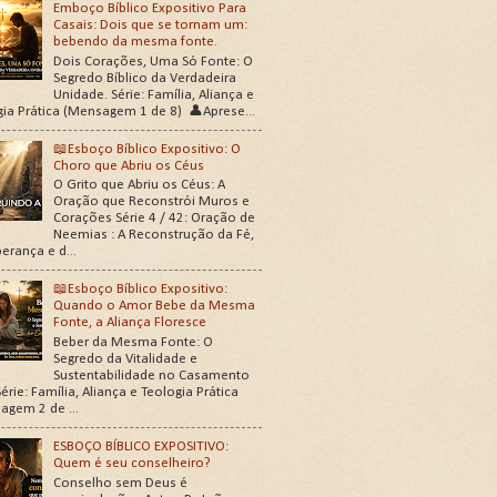
Emboço Bíblico Expositivo Para
Casais: Dois que se tornam um:
bebendo da mesma fonte.
Dois Corações, Uma Só Fonte: O
Segredo Bíblico da Verdadeira
Unidade. Série: Família, Aliança e
gia Prática (Mensagem 1 de 8) 👤Aprese...
📖Esboço Bíblico Expositivo: O
Choro que Abriu os Céus
O Grito que Abriu os Céus: A
Oração que Reconstrói Muros e
Corações Série 4 / 42: Oração de
Neemias : A Reconstrução da Fé,
erança e d...
📖Esboço Bíblico Expositivo:
Quando o Amor Bebe da Mesma
Fonte, a Aliança Floresce
Beber da Mesma Fonte: O
Segredo da Vitalidade e
Sustentabilidade no Casamento
érie: Família, Aliança e Teologia Prática
agem 2 de ...
ESBOÇO BÍBLICO EXPOSITIVO:
Quem é seu conselheiro?
Conselho sem Deus é