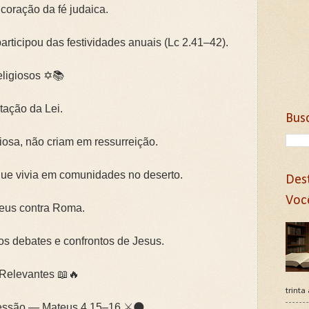
coração da fé judaica.
articipou das festividades anuais (Lc 2.41–42).
ligiosos ✡️📚
etação da Lei.
Bus
igiosa, não criam em ressurreição.
que vivia em comunidades no deserto.
Des
Voc
deus contra Roma.
os debates e confrontos de Jesus.
 Relevantes 📖🔥
trinta
essão — Mateus 4.15–16 ⚔️🌑