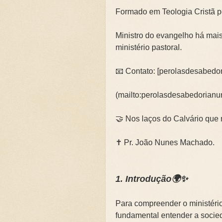
Formado em Teologia Cristã p
🌧️PRIMEIRA CAMPANHA: Ca
📚SEGUNDA CAMPANHA: O 
Ministro do evangelho há mais
ministério pastoral.
📚TERCEIRA CAMPANHA 202
📧 Contato: [perolasdesabed
🛡️CAMPANHA: Superando G
(mailto:perolasdesabedorian
🌧️A IMPORTÂNCIA DA VID
🤝 Nos laços do Calvário que
✝️ Pr. João Nunes Machado.
1. Introdução🌍✨
Para compreender o ministério
fundamental entender a socie