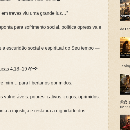
 em trevas viu uma grande luz…”
aponta para sofrimento social, política opressiva e
da Esp
e a escuridão social e espiritual do Seu tempo —
Teolo
ucas 4.18–19 🤲📢
re mim… para libertar os oprimidos.
os vulneráveis: pobres, cativos, cegos, oprimidos.
🚰💍 S
(Mens
nta a injustiça e restaura a dignidade dos