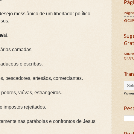
Pág
Página
esejo messiânico de um libertador político —
esus.
📥CU
👥📊
Sug
Gra
várias camadas:
MINHA
GRATU
saduceus e escribas.
Tran
 pescadores, artesãos, comerciantes.
pobres, viúvas, estrangeiros.
Power
 impostos rejeitados.
Pesq
temente nas parábolas e confrontos de Jesus.