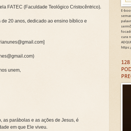
ela FATEC (Faculdade Teológico Cristocêntrico).
minhos de Gratidão e Renovação.Clique na letra G
E-boo
seman
CÓDIGO DA GRATIDÃO. Clique na letra G
 de 20 anos, dedicado ao ensino bíblico e
palav
sermõ
focad
6: As Doenças da Alma. Clique na letra G
cura 
orianunes@gmail.com]
ADQUI
igantes da Alma. Clique na letra G
https
unes@gmail.com)
A DA IGREJA PARA A EVANGELIZAÇÃO. Clique na letra
128
POD
 nos unem,
PRE
, as parábolas e as ações de Jesus, é
dade em que Ele viveu.