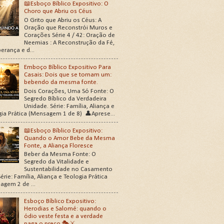
📖Esboço Bíblico Expositivo: O
Choro que Abriu os Céus
O Grito que Abriu os Céus: A
Oração que Reconstrói Muros e
Corações Série 4 / 42: Oração de
Neemias : A Reconstrução da Fé,
erança e d...
Emboço Bíblico Expositivo Para
Casais: Dois que se tornam um:
bebendo da mesma fonte.
Dois Corações, Uma Só Fonte: O
Segredo Bíblico da Verdadeira
Unidade. Série: Família, Aliança e
gia Prática (Mensagem 1 de 8) 👤Aprese...
📖Esboço Bíblico Expositivo:
Quando o Amor Bebe da Mesma
Fonte, a Aliança Floresce
Beber da Mesma Fonte: O
Segredo da Vitalidade e
Sustentabilidade no Casamento
érie: Família, Aliança e Teologia Prática
agem 2 de ...
Esboço Bíblico Expositivo:
Herodias e Salomé: quando o
ódio veste festa e a verdade
paga o preço 🎭⚔️