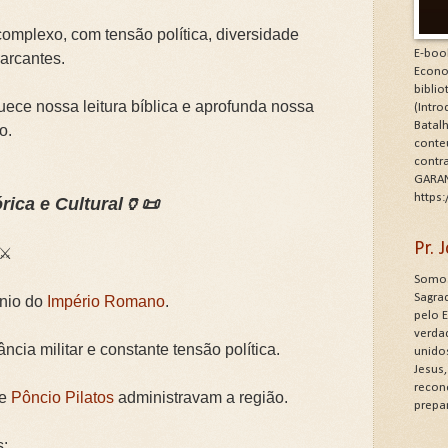
omplexo, com tensão política, diversidade
E-boo
marcantes.
Econo
bibli
ece nossa leitura bíblica e aprofunda nossa
(Intr
Batalh
o.
conte
contr
GARAN
https
rica e Cultural🏺📜
Pr.
⚔️
Somos
Sagrad
ínio do
Império Romano
.
pelo 
verdad
ncia militar e constante tensão política.
unido
Jesus
recon
e
Pôncio Pilatos
administravam a região.
prepa
s: