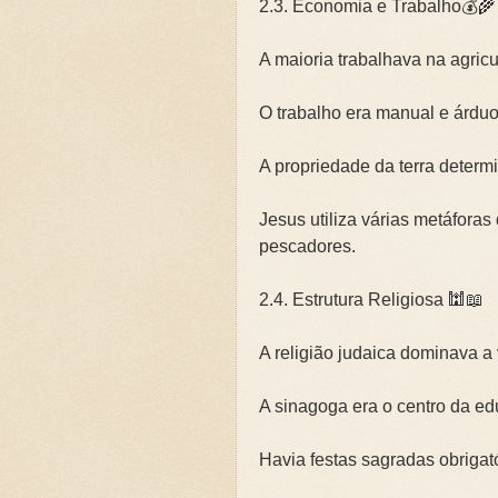
2.3. Economia e Trabalho💰🌾
A maioria trabalhava na agricul
O trabalho era manual e árduo
A propriedade da terra determ
Jesus utiliza várias metáforas
pescadores.
2.4. Estrutura Religiosa 🕍📖
A religião judaica dominava a 
A sinagoga era o centro da ed
Havia festas sagradas obrigat