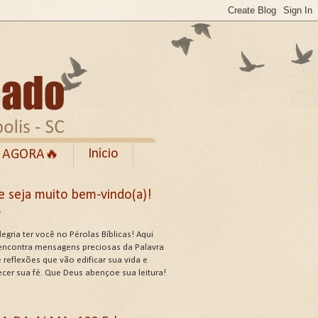
Início
 AGORA🔥
Rumble
e seja muito bem-vindo(a)!
cebook
✨
de Uso do Site
egria ter você no Pérolas Bíblicas! Aqui
encontra mensagens preciosas da Palavra
 reflexões que vão edificar sua vida e
ecer sua fé. Que Deus abençoe sua leitura!
US ATRIBUTOS .