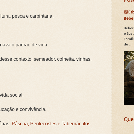
Pos
📖Esb
tura, pesca e carpintaria.
Bebe 
Beber
.
e Sus
Famíli
inava o padrão de vida.
de ...
 desse contexto: semeador, colheita, vinhas,
vida social.
ucação e convivência.
Que
órias:
Páscoa, Pentecostes e Tabernáculos
.