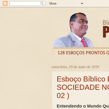
128 ESBOÇOS PRONTOS 
sexta-feira, 29 de maio de 2026
Odysee
Livro
X (
Esboço Bíblico
CURSO DE FORMAÇÃO D
SOCIEDADE NO
LIVRETO: TÍTULO - O VE
02 )
Guia prático: Como ensinar 
O QUE A BÍBLIA DIZ SOBR
Entendendo o Mundo Que