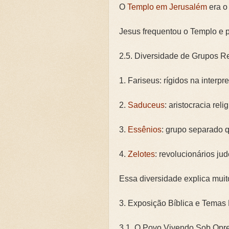
O
Templo em Jerusalém
era o 
Jesus frequentou o Templo e p
2.5. Diversidade de Grupos Re
1. Fariseus: rígidos na interpr
2.
Saduceus
: aristocracia rel
3.
Essênios
: grupo separado 
4.
Zelotes
: revolucionários ju
Essa diversidade explica muit
3. Exposição Bíblica e Temas
3.1. O Povo Vivendo Sob Opr