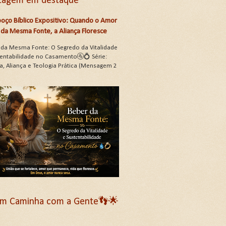
tagem em destaque
oço Bíblico Expositivo: Quando o Amor
da Mesma Fonte, a Aliança Floresce
 da Mesma Fonte: O Segredo da Vitalidade
tentabilidade no Casamento🚰💍 Série:
a, Aliança e Teologia Prática (Mensagem 2
m Caminha com a Gente👣🌟