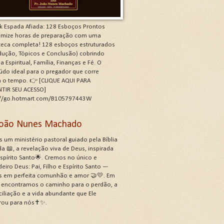
k Espada Afiada: 128 Esboços Prontos
mize horas de preparação com uma
oteca completa! 128 esboços estruturados
odução, Tópicos e Conclusão) cobrindo
a Espiritual, Família, Finanças e Fé. O
údo ideal para o pregador que corre
a o tempo. 👉 [CLIQUE AQUI PARA
TIR SEU ACESSO]
://go.hotmart.com/B105797443W
 João Nunes Machado
 um ministério pastoral guiado pela Bíblia
a 📖, a revelação viva de Deus, inspirada
Espírito Santo🌟. Cremos no único e
eiro Deus: Pai, Filho e Espírito Santo —
s em perfeita comunhão e amor 🤝💛. Em
, encontramos o caminho para o perdão, a
ciliação e a vida abundante que Ele
rou para nós✝️✨.