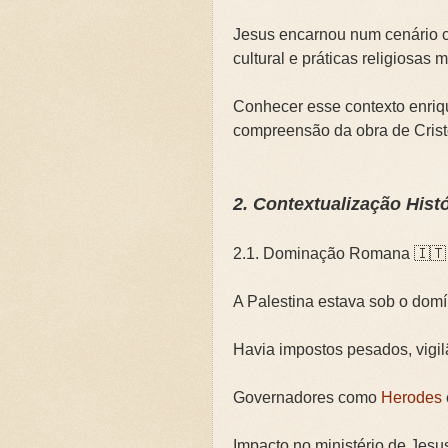
Jesus encarnou num cenário c
cultural e práticas religiosas 
Conhecer esse contexto enriqu
compreensão da obra de Crist
2. Contextualização Histó
2.1. Dominação Romana 🇮🇹
A Palestina estava sob o dom
Havia impostos pesados, vigilâ
Governadores como
Herodes
Impacto no ministério de Jesu