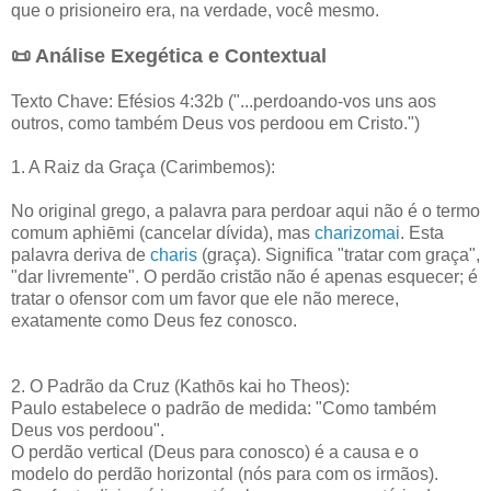
que o prisioneiro era, na verdade, você mesmo.
📜 Análise Exegética e Contextual
Texto Chave: Efésios 4:32b ("...perdoando-vos uns aos
outros, como também Deus vos perdoou em Cristo.")
1. A Raiz da Graça (Carimbemos):
No original grego, a palavra para perdoar aqui não é o termo
comum aphiēmi (cancelar dívida), mas
charizomai
. Esta
palavra deriva de
charis
(graça). Significa "tratar com graça",
"dar livremente". O perdão cristão não é apenas esquecer; é
tratar o ofensor com um favor que ele não merece,
exatamente como Deus fez conosco.
2. O Padrão da Cruz (Kathōs kai ho Theos):
Paulo estabelece o padrão de medida: "Como também
Deus vos perdoou".
O perdão vertical (Deus para conosco) é a causa e o
modelo do perdão horizontal (nós para com os irmãos).