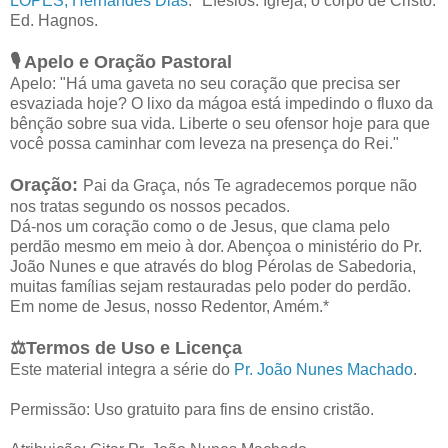
LOPES, Hernandes Dias
. *Efésios: Igreja, o corpo de Cristo.
Ed. Hagnos.
🎙️ Apelo e Oração Pastoral
Apelo: "Há uma gaveta no seu coração que precisa ser
esvaziada hoje? O lixo da mágoa está impedindo o fluxo da
bênção sobre sua vida. Liberte o seu ofensor hoje para que
você possa caminhar com leveza na presença do Rei."
Oração:
Pai da Graça, nós Te agradecemos porque não
nos tratas segundo os nossos pecados.
Dá-nos um coração como o de Jesus, que clama pelo
perdão mesmo em meio à dor. Abençoa o ministério do Pr.
João Nunes e que através do blog Pérolas de Sabedoria,
muitas famílias sejam restauradas pelo poder do perdão.
Em nome de Jesus, nosso Redentor, Amém.*
⚖️Termos de Uso e Licença
Este material integra a série do
Pr. João Nunes Machado
.
Permissão: Uso gratuito para fins de ensino cristão.