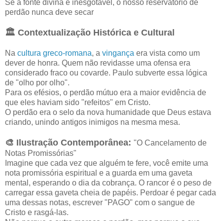
Se a fonte divina é inesgotável, o nosso reservatório de
perdão nunca deve secar
🏛️ Contextualização Histórica e Cultural
Na
cultura greco-romana
, a
vingança
era vista como um
dever de honra. Quem não revidasse uma ofensa era
considerado fraco ou covarde. Paulo subverte essa lógica
de "olho por olho".
Para os efésios, o perdão mútuo era a maior evidência de
que eles haviam sido "refeitos" em Cristo.
O perdão era o selo da nova humanidade que Deus estava
criando, unindo antigos inimigos na mesma mesa.
🎨 Ilustração Contemporânea:
"O Cancelamento de
Notas Promissórias"
Imagine que cada vez que alguém te fere, você emite uma
nota promissória espiritual e a guarda em uma gaveta
mental, esperando o dia da cobrança. O rancor é o peso de
carregar essa gaveta cheia de papéis. Perdoar é pegar cada
uma dessas notas, escrever "PAGO" com o sangue de
Cristo e rasgá-las.