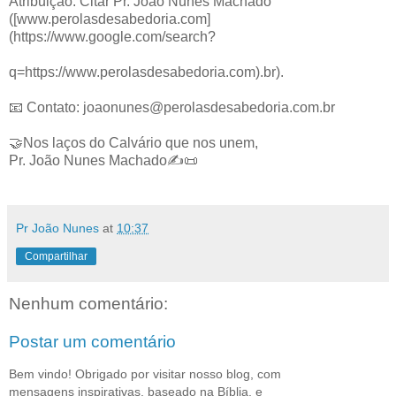
Atribuição: Citar Pr. João Nunes Machado
([www.perolasdesabedoria.com]
(https://www.google.com/search?
q=https://www.perolasdesabedoria.com).br).
📧 Contato: joaonunes@perolasdesabedoria.com.br
🤝Nos laços do Calvário que nos unem,
Pr. João Nunes Machado✍️📜
Pr João Nunes
at
10:37
Compartilhar
Nenhum comentário:
Postar um comentário
Bem vindo! Obrigado por visitar nosso blog, com
mensagens inspirativas, baseado na Bíblia, e