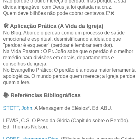
Não porque o outro mereça o perdão, mas porque a sua
dívida impagável com Deus já foi quitada na cruz.
Quem deve bilhões não pode cobrar centavos.📑❌
🛠️ Aplicação Prática (A Vida da Igreja)
No Blog: Aborde o perdão como um processo de saúde
emocional e espiritual, desmistificando a ideia de que
"perdoar é esquecer" (perdoar é lembrar sem dor).
Na Vida Pastoral: O Pr. João sabe que o perdão é o melhor
remédio para divisões em corais, departamentos e
conselhos de igreja.
No Evangelho Prático: O perdão é a nossa maior ferramenta
apologética. O mundo perdoa quem merece; a Igreja perdoa
quem a fere.
📚 Referências Bibliográficas
STOTT, John
. A Mensagem de Efésios*. Ed. ABU.
LEWIS, C.S. O Peso da Glória (Capítulo sobre o Perdão).
Ed. Thomas Nelson.