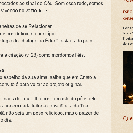
Pos
onectados ao sinal do Céu. Sem essa rede, somos
 vivendo no vazio.📱📡
ESBO
conse
neiras de se Relacionar
Conse
e nos definiu no princípio.
João 
Floria
ilégio do "diálogo no Éden" restaurado pelo
de Cas
 a criação (v. 28) como mordomos fiéis.
al
 espelho da sua alma, saiba que em Cristo a
nvite é para voltar ao projeto original.
s mãos de Teu Filho nos formaste do pó e pelo
taura em cada leitor a consciência da Tua
tã não seja um peso religioso, mas o prazer de
Que
do dia.