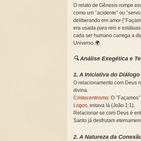
O relato de Gênesis rompe es
como um "acidente" ou "servo 
deliberando em amor ("Façamo
era usada para reis e estátua
cada ser humano carrega a di
Universo.🌍
🔍 Análise Exegética e T
1. A Iniciativa do Diálogo
O relacionamento com Deus n
divina.
Cristocentrismo
: O "Façamos" 
Logos
, estava lá (João 1:1).
Relacionar-se com Deus é entr
Santo já desfrutam eternamen
2. A Natureza da Conexã