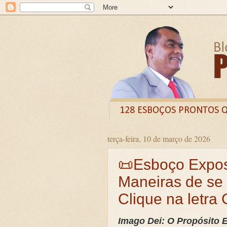
128 ESBOÇOS PRONTOS 
terça-feira, 10 de março de 2026
Odysee
Livro
X (
📜Esboço Exposi
CURSO DE FORMAÇÃO D
Maneiras de se
LIVRETO: TÍTULO - O VE
Clique na letra 
Guia prático: Como ensinar 
O QUE A BÍBLIA DIZ SOBR
Imago Dei: O Propósito 