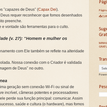
Pág
s "capazes de Deus" (
Capax Dei
).
Página
m Deus requer reconhecer que fomos desenhados
📥CU
ito preenche.
e e vontade são ferramentas para o culto.
Sug
Gra
dade (v. 27): "Homem e mulher os
MINHA
GRATU
onamento com Ele também se reflete na alteridade
Tran
isolada. Nossa conexão com o Criador é validada
imagem de Deus" no outro.
Power
ânea
Pesq
ima geração sem conexão Wi-Fi ou sinal de
are incrível, câmeras potentes e processadores
ele perde sua função principal: comunicar. Assim
sucesso, saúde e cultura (o hardware), mas fomos