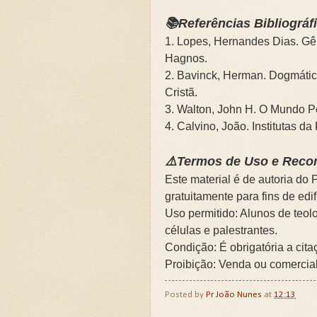
📚Referências Bibliográf
1. Lopes, Hernandes Dias. Gên
Hagnos.
2. Bavinck, Herman. Dogmátic
Cristã.
3. Walton, John H. O Mundo Pe
4. Calvino, João. Institutas da 
⚠️Termos de Uso e Rec
Este material é de autoria do
gratuitamente para fins de edi
Uso permitido: Alunos de teol
células e palestrantes.
Condição: É obrigatória a cita
Proibição: Venda ou comercia
Posted by
Pr João Nunes
at
12:13