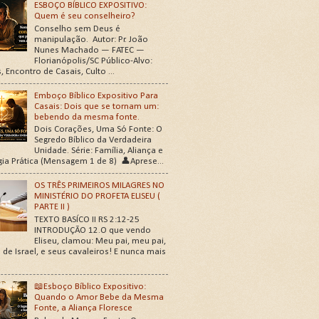
ESBOÇO BÍBLICO EXPOSITIVO:
Quem é seu conselheiro?
Conselho sem Deus é
manipulação. Autor: Pr. João
Nunes Machado — FATEC —
Florianópolis/SC Público-Alvo:
, Encontro de Casais, Culto ...
Emboço Bíblico Expositivo Para
Casais: Dois que se tornam um:
bebendo da mesma fonte.
Dois Corações, Uma Só Fonte: O
Segredo Bíblico da Verdadeira
Unidade. Série: Família, Aliança e
gia Prática (Mensagem 1 de 8) 👤Aprese...
OS TRÊS PRIMEIROS MILAGRES NO
MINISTÉRIO DO PROFETA ELISEU (
PARTE II )
TEXTO BASÍCO II RS 2:12-25
INTRODUÇÃO 12.O que vendo
Eliseu, clamou: Meu pai, meu pai,
 de Israel, e seus cavaleiros! E nunca mais
📖Esboço Bíblico Expositivo:
Quando o Amor Bebe da Mesma
Fonte, a Aliança Floresce