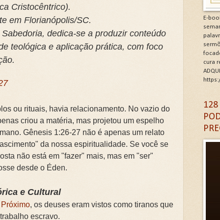
a Cristocêntrico).
minhos de Gratidão e Renovação.Clique na letra G
E-boo
nte em Florianópolis/SC.
seman
 Sabedoria, dedica-se a produzir conteúdo
CÓDIGO DA GRATIDÃO. Clique na letra G
palav
sermõ
de teológica e aplicação prática, com foco
focad
6: As Doenças da Alma. Clique na letra G
ção.
cura 
ADQUI
igantes da Alma. Clique na letra G
https
27
A DA IGREJA PARA A EVANGELIZAÇÃO. Clique na letra
128
los ou rituais, havia relacionamento. No vazio do
POD
enas criou a matéria, mas projetou um espelho
PRE
humano. Gênesis 1:26-27 não é apenas um relato
Nascimento" da nossa espiritualidade. Se você se
posta não está em "fazer" mais, mas em "ser"
osse desde o Éden.
rica e Cultural
e Próximo
, os deuses eram vistos como tiranos que
trabalho escravo.