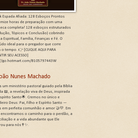
k Espada Afiada: 128 Esboços Prontos
mize horas de preparação com uma
oteca completa! 128 esboços estruturados
odução, Tópicos e Conclusão) cobrindo
a Espiritual, Família, Finanças e Fé. O
údo ideal para o pregador que corre
a o tempo. 👉 [CLIQUE AQUI PARA
TIR SEU ACESSO]
://go.hotmart.com/B105797443W
 João Nunes Machado
 um ministério pastoral guiado pela Bíblia
a 📖, a revelação viva de Deus, inspirada
Espírito Santo🌟. Cremos no único e
eiro Deus: Pai, Filho e Espírito Santo —
s em perfeita comunhão e amor 🤝💛. Em
, encontramos o caminho para o perdão, a
ciliação e a vida abundante que Ele
rou para nós✝️✨.