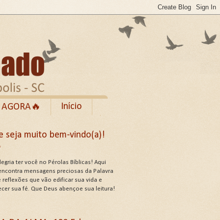
Início
 AGORA🔥
Rumble
e seja muito bem-vindo(a)!
cebook
✨
de Uso do Site
egria ter você no Pérolas Bíblicas! Aqui
encontra mensagens preciosas da Palavra
 reflexões que vão edificar sua vida e
ecer sua fé. Que Deus abençoe sua leitura!
US ATRIBUTOS .