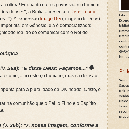
sa cultura! Enquanto outros povos viam o homem
dos deuses", a Bíblia apresenta o
Deus Triúno
E-boo
s..."). A expressão
Imago Dei
(Imagem de Deus)
Econo
s imperiais; em Gênesis, ela é democratizada:
bibli
(Intr
gnidade real de se comunicar com o Rei do
Batalh
conte
contr
GARAN
eológica
https
 (v. 26a): "E disse Deus: Façamos..."🗣️
Pr.
ão começa no esforço humano, mas na decisão
Somos
Sagrad
aponta para a pluralidade da Divindade. Cristo, o
pelo 
verdad
unido
ar na comunhão que o Pai, o Filho e o Espírito
Jesus
te.
recon
prepa
o (v. 26b): "À nossa imagem, conforme a