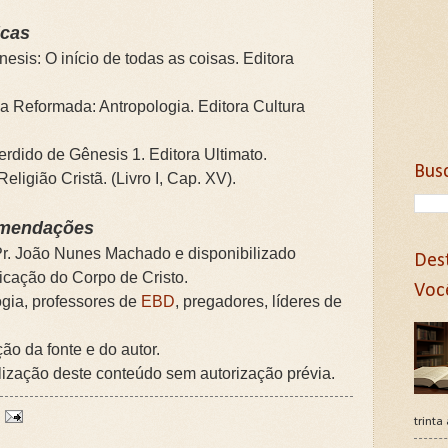
icas
esis: O início de todas as coisas. Editora
a Reformada: Antropologia. Editora Cultura
rdido de Gênesis 1. Editora Ultimato.
Bus
Religião Cristã. (Livro I, Cap. XV).
omendações
 Pr. João Nunes Machado e disponibilizado
Des
ficação do Corpo de Cristo.
Voc
ogia, professores de
EBD
, pregadores, líderes de
ção da fonte e do autor.
lização deste conteúdo sem autorização prévia.
trinta