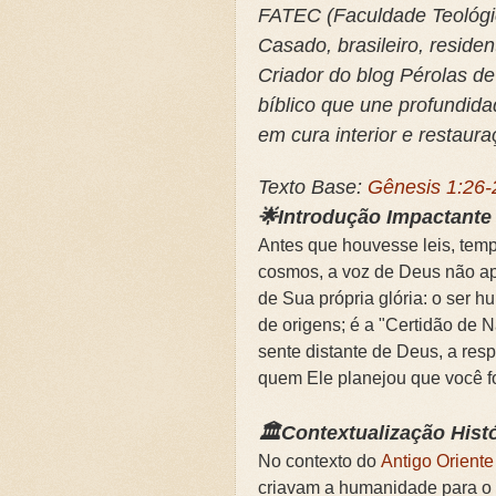
FATEC (Faculdade Teológic
🌧️PRIMEIRA CAMPANHA: Ca
Casado, brasileiro, reside
Criador do blog Pérolas de
📚SEGUNDA CAMPANHA: O 
bíblico que une profundida
📚TERCEIRA CAMPANHA 202
em cura interior e restaura
🛡️CAMPANHA: Superando G
Texto Base:
Gênesis 1:26-
🌟Introdução Impactante
🌧️A IMPORTÂNCIA DA VID
Antes que houvesse leis, temp
cosmos, a voz de Deus não ap
de Sua própria glória: o ser 
de origens; é a "Certidão de 
sente distante de Deus, a res
quem Ele planejou que você f
🏛️Contextualização Histó
No contexto do
Antigo Orient
criavam a humanidade para o 