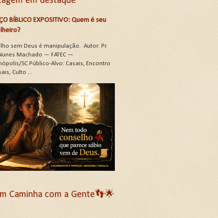
tagem em destaque
ÇO BÍBLICO EXPOSITIVO: Quem é seu
lheiro?
lho sem Deus é manipulação. Autor: Pr.
Nunes Machado — FATEC —
nópolis/SC Público-Alvo: Casais, Encontro
ais, Culto ...
m Caminha com a Gente👣🌟