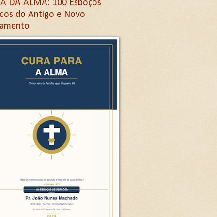
A DA ALMA: 100 Esboços
icos do Antigo e Novo
tamento
Letra G
ra G
etra G
na letra G