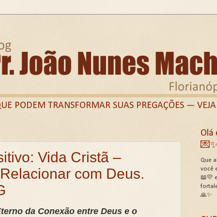
QUE PODEM TRANSFORMAR SUAS PREGAÇÕES — VEJA
Olá 
Twitter)
Linkedin
Perfil Facebook
Grupo Fa
💌
tivo: Vida Cristã –
E PREGADORES
Termos de Uso do Site
Termos 
Que al
 Relacionar com Deus.
você 
NCEDOR QUE DESAFIOU O IMPOSSÍVEL!
📖💛 e
G
sobre Lilith hoje: Roteiro Bíblico, Histórico e pastoral!
fortal
🙏✨
E A PROPRIA BÍBLIA?
📖ESTUDO SOBRE DEUS E SE
Eterno da Conexão entre Deus e o