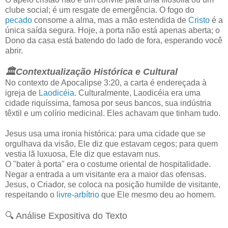
clube social; é um resgate de emergência. O fogo do
pecado
consome a alma, mas a mão estendida de
Cristo
é a
única saída segura. Hoje, a porta não está apenas aberta; o
Dono da casa está batendo do lado de fora, esperando você
abrir.
🏛️Contextualização Histórica e Cultural
No contexto de Apocalipse 3:20, a carta é endereçada à
igreja de
Laodicéia
. Culturalmente, Laodicéia era uma
cidade riquíssima, famosa por seus bancos, sua indústria
têxtil e um colírio medicinal. Eles achavam que tinham tudo.
Jesus usa uma ironia histórica: para uma cidade que se
orgulhava da visão, Ele diz que estavam cegos; para quem
vestia lã luxuosa, Ele diz que estavam nus.
O "bater à porta" era o costume oriental de hospitalidade.
Negar a entrada a um visitante era a maior das ofensas.
Jesus, o Criador, se coloca na posição humilde de visitante,
respeitando o
livre-arbítrio
que Ele mesmo deu ao homem.
🔍 Análise Expositiva do Texto