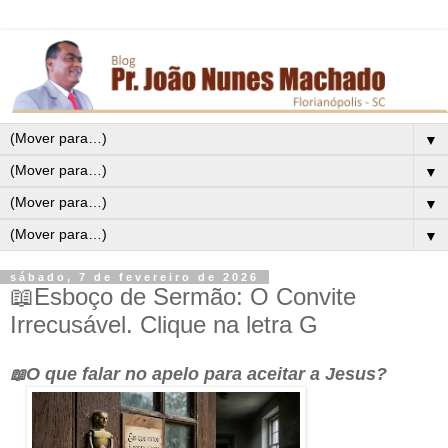
▼
▼
▼
▼
sábado, 7 de fevereiro de 2026
📖Esboço de Sermão: O Convite
Irrecusável. Clique na letra G
O que falar no apelo para aceitar a Jesus?
📖