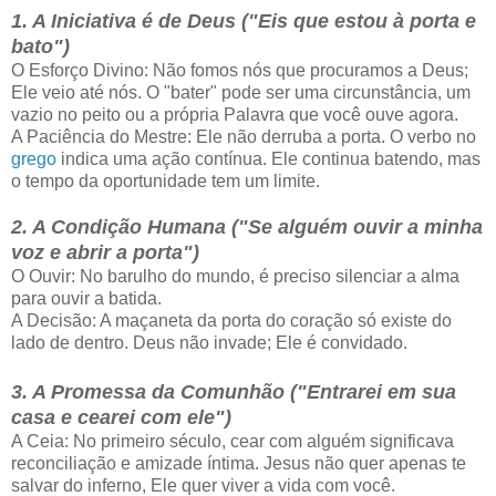
1. A Iniciativa é de Deus ("Eis que estou à porta e
bato")
O Esforço Divino: Não fomos nós que procuramos a Deus;
Ele veio até nós. O "bater" pode ser uma circunstância, um
vazio no peito ou a própria Palavra que você ouve agora.
A Paciência do Mestre: Ele não derruba a porta. O verbo no
grego
indica uma ação contínua. Ele continua batendo, mas
o tempo da oportunidade tem um limite.
2. A Condição Humana ("Se alguém ouvir a minha
voz e abrir a porta")
O Ouvir: No barulho do mundo, é preciso silenciar a alma
para ouvir a batida.
A Decisão: A maçaneta da porta do coração só existe do
lado de dentro. Deus não invade; Ele é convidado.
3. A Promessa da Comunhão ("Entrarei em sua
casa e cearei com ele")
A Ceia: No primeiro século, cear com alguém significava
reconciliação e amizade íntima. Jesus não quer apenas te
salvar do inferno, Ele quer viver a vida com você.