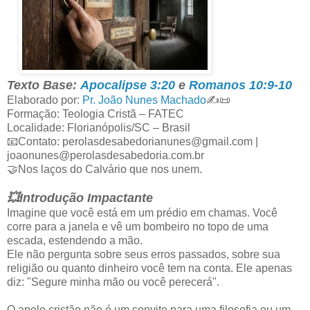
Texto Base:
Apocalipse 3:20
e
Romanos 10:9-10
Elaborado por:
Pr. João Nunes Machado
✍️📜
Formação: Teologia Cristã – FATEC
Localidade: Florianópolis/SC – Brasil
📧Contato: perolasdesabedorianunes@gmail.com |
joaonunes@perolasdesabedoria.com.br
🤝Nos laços do Calvário que nos unem.
💥Introdução Impactante
Imagine que você está em um prédio em chamas. Você
corre para a janela e vê um bombeiro no topo de uma
escada, estendendo a mão.
Ele não pergunta sobre seus erros passados, sobre sua
religião ou quanto dinheiro você tem na conta. Ele apenas
diz: "Segure minha mão ou você perecerá".
O apelo cristão não é um convite para uma filosofia ou um