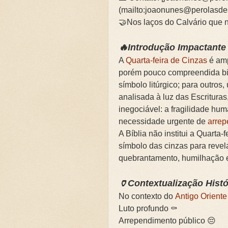
(mailto:joaonunes@perolasde
🌧️PRIMEIRA CAMPANHA: Ca
🤝Nos laços do Calvário que
📚SEGUNDA CAMPANHA: O 
🔥Introdução Impactante
📚TERCEIRA CAMPANHA 202
A
Quarta-feira de Cinzas
é amp
porém pouco compreendida bi
🛡️CAMPANHA: Superando G
símbolo litúrgico; para outros
analisada à luz das Escritura
🌧️A IMPORTÂNCIA DA VID
inegociável: a fragilidade hu
necessidade urgente de
arrep
A Bíblia não institui a Quarta
símbolo das cinzas para revela
quebrantamento, humilhação e
🏺Contextualização Histó
No contexto do
Antigo Orient
Luto profundo ⚰️
Arrependimento público 😔