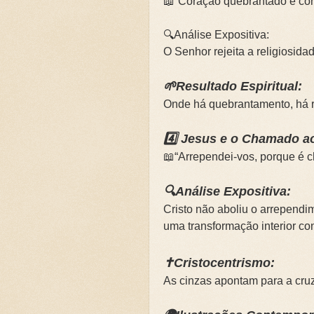
📖“Coração quebrantado e cont
🔍Análise Expositiva:
O Senhor rejeita a religiosida
🌱Resultado Espiritual:
Onde há quebrantamento, há r
4️⃣ Jesus e o Chamado a
📖“Arrependei-vos, porque é 
🔍Análise Expositiva:
Cristo não aboliu o arrepend
uma transformação interior con
✝️Cristocentrismo:
As cinzas apontam para a cruz