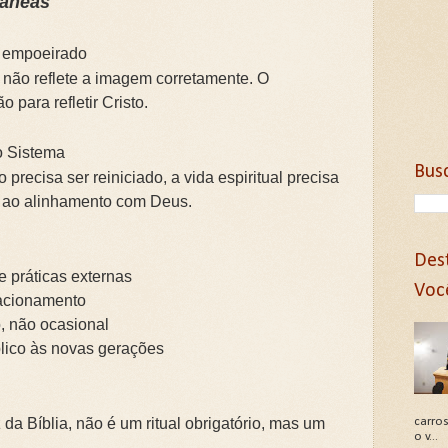
râneas
 empoeirado
 não reflete a imagem corretamente. O
 para refletir Cristo.
o Sistema
Bus
precisa ser reiniciado, a vida espiritual precisa
r ao alinhamento com Deus.
Des
 práticas externas
Voc
lacionamento
o, não ocasional
blico às novas gerações
 da Bíblia, não é um ritual obrigatório, mas um
carros
o v...