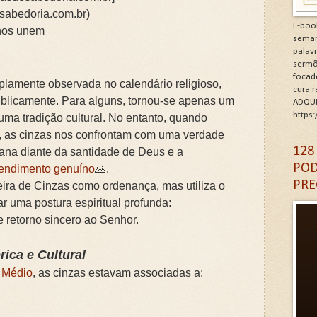
sabedoria.com.br)
minhos de Gratidão e Renovação.Clique na letra G
E-boo
 nos unem
seman
CÓDIGO DA GRATIDÃO. Clique na letra G
palav
sermõ
focad
6: As Doenças da Alma. Clique na letra G
lamente observada no calendário religioso,
cura 
blicamente. Para alguns, tornou-se apenas um
ADQUI
igantes da Alma. Clique na letra G
https
, uma tradição cultural. No entanto, quando
s, as cinzas nos confrontam com uma verdade
A DA IGREJA PARA A EVANGELIZAÇÃO. Clique na letra
128
mana diante da santidade de Deus e a
POD
endimento genuíno
🙏.
PRE
-feira de Cinzas como ordenança, mas utiliza o
r uma postura espiritual profunda:
 retorno sincero ao Senhor.
rica e Cultural
e Médio
, as cinzas estavam associadas a: