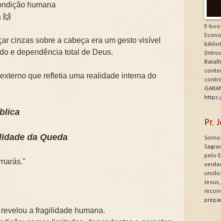
condição humana
a 🙌
E-boo
Econo
çar cinzas sobre a cabeça era um gesto visível
bibli
do e dependência total de Deus.
(Intr
Batalh
conte
externo que refletia uma realidade interna do
contr
GARAN
https
blica
Pr.
lidade da Queda
Somos
Sagrad
pelo 
rnarás."
verdad
unido
Jesus
recon
prepa
 revelou a fragilidade humana.