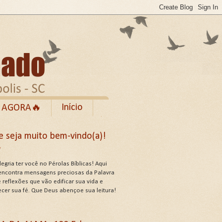
Início
 AGORA🔥
Rumble
e seja muito bem-vindo(a)!
cebook
✨
de Uso do Site
egria ter você no Pérolas Bíblicas! Aqui
encontra mensagens preciosas da Palavra
 reflexões que vão edificar sua vida e
ecer sua fé. Que Deus abençoe sua leitura!
US ATRIBUTOS .