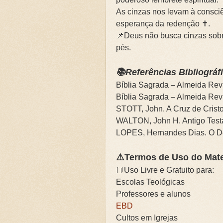
As cinzas nos levam à consci
esperança da redenção ✝️.
📌Deus não busca cinzas sob
pés.
📚Referências Bibliográf
Bíblia Sagrada – Almeida Rev
Bíblia Sagrada – Almeida Rev
STOTT, John. A Cruz de Cristo
WALTON, John H. Antigo Testa
LOPES, Hernandes Dias. O De
⚠️Termos de Uso do Mate
📘Uso Livre e Gratuito para:
Escolas Teológicas
Professores e alunos
EBD
Cultos em Igrejas