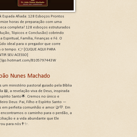
k Espada Afiada: 128 Esboços Prontos
mize horas de preparação com uma
oteca completa! 128 esboços estruturados
odução, Tópicos e Conclusão) cobrindo
a Espiritual, Família, Finanças e Fé. O
údo ideal para o pregador que corre
a o tempo. 👉 [CLIQUE AQUI PARA
TIR SEU ACESSO]
://go.hotmart.com/B105797443W
 João Nunes Machado
 um ministério pastoral guiado pela Bíblia
a 📖, a revelação viva de Deus, inspirada
Espírito Santo🌟. Cremos no único e
eiro Deus: Pai, Filho e Espírito Santo —
s em perfeita comunhão e amor 🤝💛. Em
, encontramos o caminho para o perdão, a
ciliação e a vida abundante que Ele
rou para nós✝️✨.