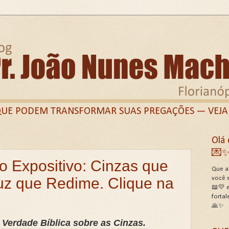
QUE PODEM TRANSFORMAR SUAS PREGAÇÕES — VEJA
Olá 
Twitter)
Linkedin
Perfil Facebook
Grupo Fa
💌
o Expositivo: Cinzas que
E PREGADORES
Termos de Uso do Site
Termos 
Que al
uz que Redime. Clique na
você 
NCEDOR QUE DESAFIOU O IMPOSSÍVEL!
📖💛 e
sobre Lilith hoje: Roteiro Bíblico, Histórico e pastoral!
fortal
🙏✨
E A PROPRIA BÍBLIA?
📖ESTUDO SOBRE DEUS E SE
 Verdade Bíblica sobre as Cinzas.