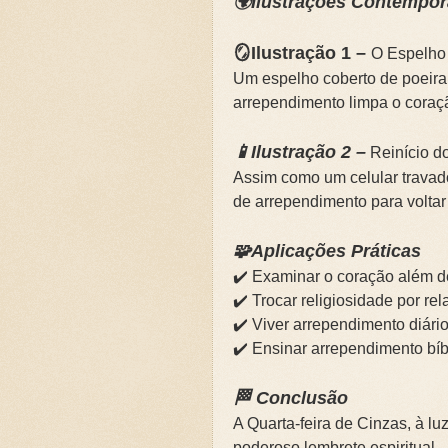
🌍Ilustrações Contempo
🪞Ilustração 1 –
O Espelho
Um espelho coberto de poeira
arrependimento limpa o coração
📱Ilustração 2 –
Reinício d
Assim como um celular travado 
de arrependimento para volta
🧩Aplicações Práticas
✔️ Examinar o coração além de
✔️ Trocar religiosidade por re
✔️ Viver arrependimento diári
✔️ Ensinar arrependimento bí
🏁 Conclusão
A Quarta-feira de Cinzas, à luz
poderoso lembrete espiritual.