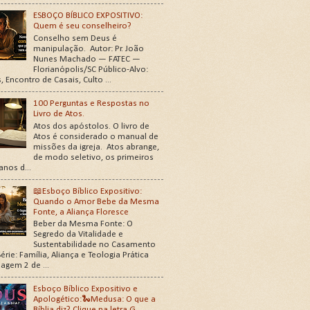
ESBOÇO BÍBLICO EXPOSITIVO:
Quem é seu conselheiro?
Conselho sem Deus é
manipulação. Autor: Pr. João
Nunes Machado — FATEC —
Florianópolis/SC Público-Alvo:
, Encontro de Casais, Culto ...
100 Perguntas e Respostas no
Livro de Atos.
Atos dos apóstolos. O livro de
Atos é considerado o manual de
missões da igreja. Atos abrange,
de modo seletivo, os primeiros
 anos d...
📖Esboço Bíblico Expositivo:
Quando o Amor Bebe da Mesma
Fonte, a Aliança Floresce
Beber da Mesma Fonte: O
Segredo da Vitalidade e
Sustentabilidade no Casamento
érie: Família, Aliança e Teologia Prática
agem 2 de ...
Esboço Bíblico Expositivo e
Apologético:🐍Medusa: O que a
Bíblia diz?.Clique na letra G