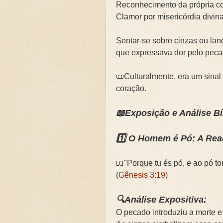
Reconhecimento da própria 
Clamor por misericórdia divin
Sentar-se sobre cinzas ou lan
que expressava dor pelo peca
📜Culturalmente, era um sinal 
coração.
📖Exposição e Análise Bí
1️⃣ O Homem é Pó: A Rea
📖"Porque tu és pó, e ao pó to
(
Gênesis 3:19
)
🔍Análise Expositiva:
O pecado introduziu a morte e