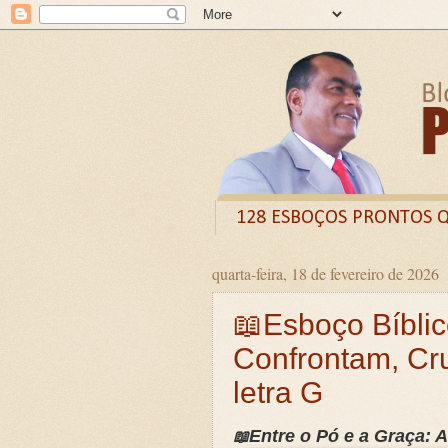
128 ESBOÇOS PRONTOS 
quarta-feira, 18 de fevereiro de 2026
Odysee
Livro
X (
📖Esboço Bíblic
CURSO DE FORMAÇÃO D
Confrontam, Cr
LIVRETO: TÍTULO - O VE
letra G
Guia prático: Como ensinar 
O QUE A BÍBLIA DIZ SOBR
Entre o Pó e a Graça: A
📖