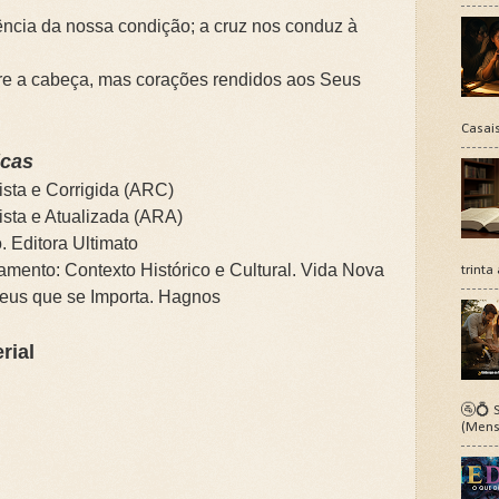
ência da nossa condição; a cruz nos conduz à
re a cabeça, mas corações rendidos aos Seus
Casais
icas
ista e Corrigida (ARC)
ista e Atualizada (ARA)
. Editora Ultimato
mento: Contexto Histórico e Cultural. Vida Nova
trinta
us que se Importa. Hagnos
rial
🚰💍 S
(Mens