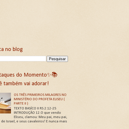
ca no blog
taques do Momento✨📚
ê também vai adorar!
OS TRÊS PRIMEIROS MILAGRES NO
MINISTÉRIO DO PROFETA ELISEU (
PARTE II )
TEXTO BASÍCO II RS 2:12-25
INTRODUÇÃO 12.O que vendo
Eliseu, clamou: Meu pai, meu pai,
 de Israel, e seus cavaleiros! E nunca mais