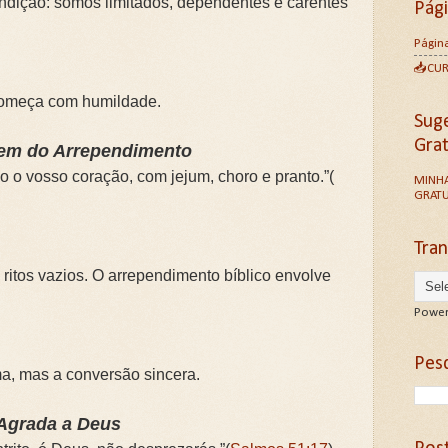
ndição: somos limitados, dependentes e carentes
Pág
Página
📥CU
 começa com humildade.
Sug
Gra
gem do Arrependimento
o o vosso coração, com jejum, choro e pranto.”(
MINHA
GRATU
Tran
itos vazios. O arrependimento bíblico envolve
Power
Pesq
a, mas a conversão sincera.
Agrada a Deus