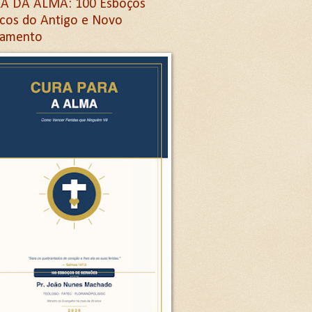
A DA ALMA: 100 Esboços
icos do Antigo e Novo
tamento
Letra G
ra G
etra G
na letra G