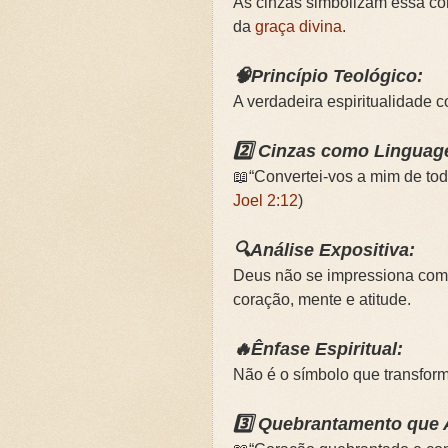
As cinzas simbolizam essa co
da
graça divina
.
🧠Princípio Teológico:
A verdadeira espiritualidade
2️⃣ Cinzas como Lingua
📖“Convertei-vos a mim de tod
Joel 2:12
)
🔍Análise Expositiva:
Deus não se impressiona com r
coração, mente e atitude.
🔥Ênfase Espiritual:
Não é o símbolo que transform
3️⃣ Quebrantamento que 