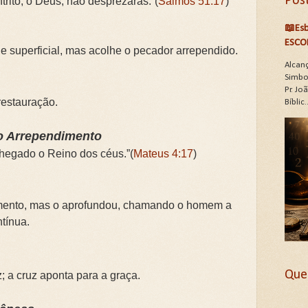
Pos
rito, ó Deus, não desprezarás.”(
Salmos 51:17
)
📖Esb
ESCO
de superficial, mas acolhe o pecador arrependido.
Alcan
Simbo
Pr. J
estauração.
Bíblic..
o Arrependimento
chegado o Reino dos céus.”(
Mateus 4:17
)
imento, mas o aprofundou, chamando o homem a
tínua.
Que
; a cruz aponta para a graça.