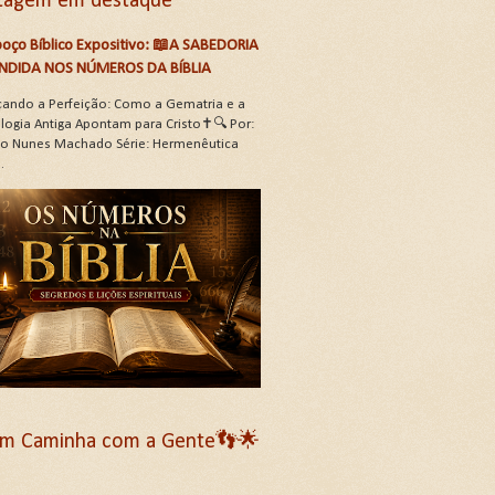
tagem em destaque
oço Bíblico Expositivo: 📖A SABEDORIA
NDIDA NOS NÚMEROS DA BÍBLIA
çando a Perfeição: Como a Gematria e a
logia Antiga Apontam para Cristo✝️🔍 Por:
oão Nunes Machado Série: Hermenêutica
.
m Caminha com a Gente👣🌟