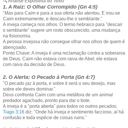
🔍 Análise Expositiva do Texto
1. A Raiz: O Olhar Corrompido (Gn 4:5)
"Mas para Caim e para a sua oferta não atentou. E irou-se
Caim extremamente, e descaiu-lhe o semblante."
A inveja começa nos olhos. O termo hebraico para "descair
o semblante" sugere um rosto obscurecido, uma mudança
na fisionomia.
A pessoa invejosa não consegue olhar nos olhos de quem é
abençoado.
Ponto Chave: A inveja é uma reclamação contra a soberania
de Deus. Caim não estava com raiva de Abel; ele estava
com raiva da decisão de Deus.
2. O Alerta: O Pecado à Porta (Gn 4:7)
"O pecado jaz à porta, e sobre ti será o seu desejo, mas
sobre ele deves dominar."
Deus confronta Caim com uma metáfora de um animal
predador agachado, pronto para dar o bote.
A inveja é a "porta aberta" para todos os outros pecados.
Tiago 3:16
diz: "Onde há inveja e sentimento faccioso, aí há
confusão e toda espécie de coisas ruins."