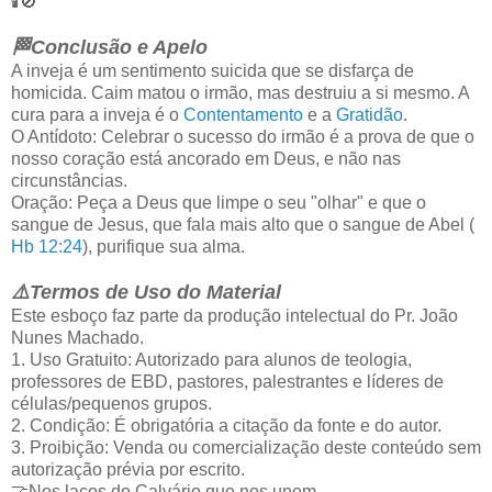
🕯️🚫
🏁Conclusão e Apelo
A inveja é um sentimento suicida que se disfarça de
homicida. Caim matou o irmão, mas destruiu a si mesmo. A
cura para a inveja é o
Contentamento
e a
Gratidão
.
O Antídoto: Celebrar o sucesso do irmão é a prova de que o
nosso coração está ancorado em Deus, e não nas
circunstâncias.
Oração: Peça a Deus que limpe o seu "olhar" e que o
sangue de Jesus, que fala mais alto que o sangue de Abel (
Hb 12:24
), purifique sua alma.
⚠️Termos de Uso do Material
Este esboço faz parte da produção intelectual do Pr. João
Nunes Machado.
1. Uso Gratuito: Autorizado para alunos de teologia,
professores de EBD, pastores, palestrantes e líderes de
células/pequenos grupos.
2. Condição: É obrigatória a citação da fonte e do autor.
3. Proibição: Venda ou comercialização deste conteúdo sem
autorização prévia por escrito.
🤝Nos laços do Calvário que nos unem,