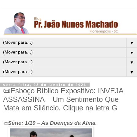
▼
▼
▼
▼
sexta-feira, 23 de janeiro de 2026
📜Esboço Bíblico Expositivo: INVEJA
ASSASSINA – Um Sentimento Que
Mata em Silêncio. Clique na letra G
Série: 1/10 – As Doenças da Alma.
📜