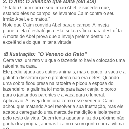
3. O Ato: O Silêncio que Mata (Gn 4:8)
"E falou Caim com o seu irmão Abel; e sucedeu que,
estando eles no campo, se levantou Caim contra o seu
irmão Abel, e o matou."
Note que Caim convida Abel para o campo. A inveja
planeja, ela é estratégica. Ela isola a vítima para destruí-la.
A morte de Abel prova que a inveja prefere destruir a
excelência do que imitar a virtude.
🎨 Ilustração: "O Veneno do Rato"
Certa vez, um rato viu que o fazendeiro havia colocado uma
ratoeira na casa.
Ele pediu ajuda aos outros animais, mas o porco, a vaca e a
galinha disseram que o problema não era deles. Quando
uma cobra ficou presa na ratoeira e picou a esposa do
fazendeiro, a galinha foi morta para fazer canja, o porco
para o jantar dos parentes e a vaca para o funeral.
Aplicação: A inveja funciona como esse veneno. Caim
achou que matando Abel resolveria sua frustração, mas ele
acabou carregando uma marca de maldição e isolamento
pelo resto da vida. Quem tenta apagar a luz do próximo não
ganha luz própria; apenas fica no escuro junto com a vítima.