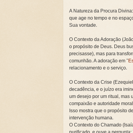
A Natureza da Procura Divina:
que age no tempo e no espaço
Sua vontade.
O Contexto da Adoração (João 
o propósito de Deus. Deus bu
precisasse), mas para transfor
comunhão. A adoração em "
Es
relacionamento e o serviço.
O Contexto da Crise (Ezequiel
decadência, e o juízo era imi
um desejo por um ritual, ma
compaixão e autoridade moral p
Isso mostra que o propósito d
intervenção humana.
O Contexto do Chamado (Isaías 
purificado, e ouve a pergunta