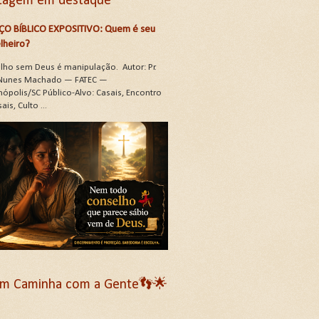
tagem em destaque
ÇO BÍBLICO EXPOSITIVO: Quem é seu
lheiro?
lho sem Deus é manipulação. Autor: Pr.
Nunes Machado — FATEC —
nópolis/SC Público-Alvo: Casais, Encontro
ais, Culto ...
m Caminha com a Gente👣🌟