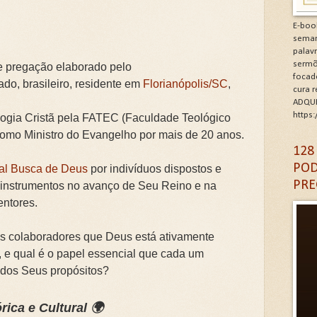
minhos de Gratidão e Renovação.Clique na letra G
E-boo
seman
CÓDIGO DA GRATIDÃO. Clique na letra G
palav
sermõ
 e pregação elaborado pelo
focad
6: As Doenças da Alma. Clique na letra G
ado, brasileiro, residente em
Florianópolis/SC
,
cura 
ADQUI
igantes da Alma. Clique na letra G
https
ogia Cristã pela FATEC (Faculdade Teológico
 como Ministro do Evangelho por mais de 20 anos.
A DA IGREJA PARA A EVANGELIZAÇÃO. Clique na letra
128
POD
nal Busca de Deus
por indivíduos dispostos e
PRE
 instrumentos no avanço de Seu Reino e na
ntores.
s colaboradores que Deus está ativamente
 e qual é o papel essencial que cada um
dos Seus propósitos?
rica e Cultural 🌍