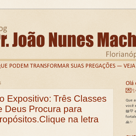
QUE PODEM TRANSFORMAR SUAS PREGAÇÕES — VEJA
5
Olá 
Twitter)
Linkedin
Perfil Facebook
Grupo Fa
💌
o Expositivo: Três Classes
E PREGADORES
Termos de Uso do Site
Termos 
Que al
 Deus Procura para
você 
NCEDOR QUE DESAFIOU O IMPOSSÍVEL!
📖💛 e
opósitos.Clique na letra
sobre Lilith hoje: Roteiro Bíblico, Histórico e pastoral!
fortal
🙏✨
E A PROPRIA BÍBLIA?
📖ESTUDO SOBRE DEUS E SE