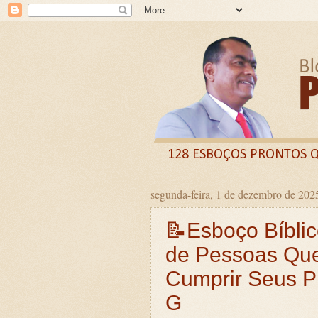
128 ESBOÇOS PRONTOS 
segunda-feira, 1 de dezembro de 202
Odysee
Livro
X (
📝Esboço Bíblic
CURSO DE FORMAÇÃO D
de Pessoas Que
LIVRETO: TÍTULO - O VE
Cumprir Seus Pr
Guia prático: Como ensinar 
G
O QUE A BÍBLIA DIZ SOBR