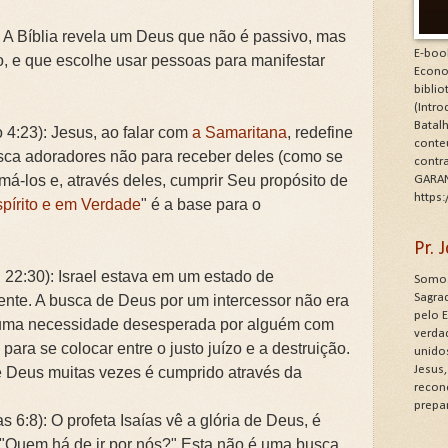
 A Bíblia revela um Deus que não é passivo, mas
E-boo
, e que escolhe usar pessoas para manifestar
Econo
bibli
(Intr
Batalh
4:23): Jesus, ao falar com
a Samaritana
, redefine
conte
sca adoradores não para receber deles (como se
contr
má-los e, através deles, cumprir Seu propósito de
GARAN
https
pírito e em Verdade
" é a base para o
Pr.
 22:30): Israel estava em um estado de
Somos
Sagrad
nente. A busca de Deus por um intercessor não era
pelo 
s uma necessidade desesperada por alguém com
verdad
ara se colocar entre o justo juízo e a destruição.
unido
Jesus
e Deus muitas vezes é cumprido através da
recon
prepa
6:8): O profeta Isaías vê a glória de Deus, é
: "Quem há de ir por nós?" Esta não é uma busca