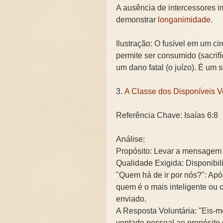
A ausência de intercessores 
demonstrar
longanimidade
.
Ilustração: O fusível em um cir
permite ser consumido (sacrifí
um dano fatal (o juízo). É um s
3.
A Classe dos Disponíveis V
Referência Chave: Isaías 6:8
Análise:
Propósito: Levar a mensagem
Qualidade Exigida: Disponibil
"Quem há de ir por nós?": Após
quem é o mais inteligente ou 
enviado.
A Resposta Voluntária: "Eis-m
vontade pessoal ao propósito 