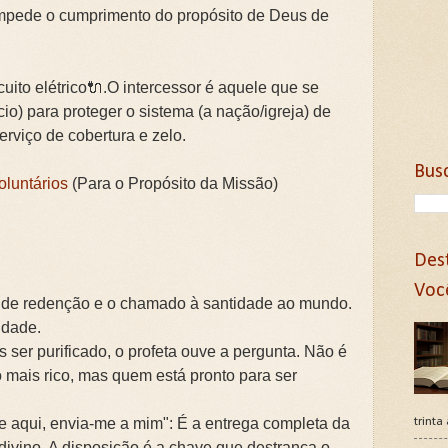
impede o cumprimento do propósito de Deus de
cuito elétrico🔌.O intercessor é aquele que se
cio) para proteger o sistema (a nação/igreja) de
erviço de cobertura e zelo.
Bus
oluntários
(Para o Propósito da Missão)
Des
Voc
 de redenção e o chamado à santidade ao mundo.
idade.
 ser purificado, o profeta ouve a pergunta. Não é
o mais rico, mas quem está pronto para ser
e aqui, envia-me a mim": É a entrega completa da
trinta
divino. A disposição é a chave que destranca o