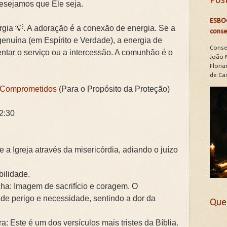
Pos
esejamos que Ele seja.
ESBO
rgia 💡. A adoração é a conexão de energia. Se a
conse
genuína (em Espírito e Verdade), a energia de
Conse
entar o serviço ou a intercessão. A comunhão é o
João 
Floria
de Cas
s Comprometidos
(Para o Propósito da Proteção)
2:30
 a Igreja através da misericórdia, adiando o juízo
ilidade.
ha: Imagem de sacrifício e coragem. O
 de perigo e necessidade, sentindo a dor da
Que
 Este é um dos versículos mais tristes da Bíblia.