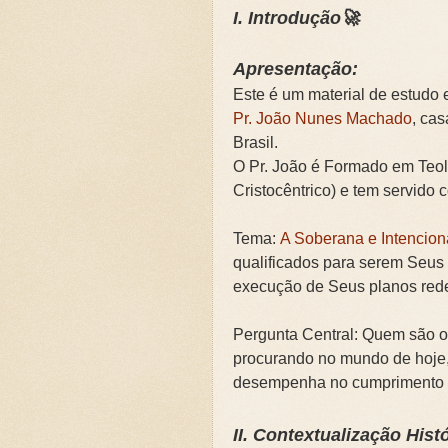
I. Introdução🚀
🌧️PRIMEIRA CAMPANHA: Ca
Apresentação:
📚SEGUNDA CAMPANHA: O 
Este é um material de estudo
📚TERCEIRA CAMPANHA 202
Pr. João Nunes Machado
, cas
Brasil.
🛡️CAMPANHA: Superando G
O Pr. João é Formado em Teol
Cristocêntrico) e tem servido
🌧️A IMPORTÂNCIA DA VID
Tema:
A Soberana e Intencio
qualificados para serem Seus
execução de Seus planos rede
Pergunta Central: Quem são o
procurando no mundo de hoje,
desempenha no cumprimento 
II. Contextualização Histó