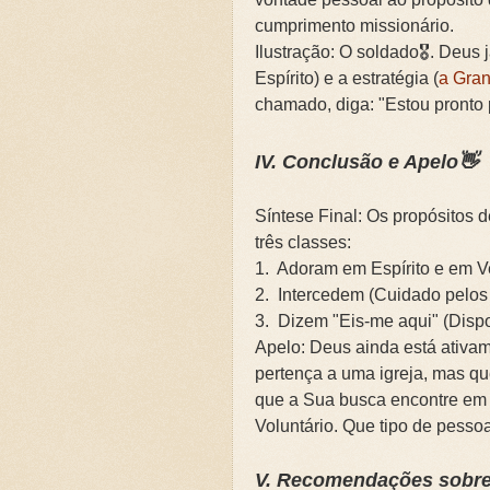
cumprimento missionário.
Ilustração: O soldado🎖️. Deus
Espírito) e a estratégia (
a Gra
chamado, diga: "Estou pronto 
IV. Conclusão e Apelo👋
Síntese Final: Os propósitos
três classes:
1. Adoram em Espírito e em V
2. Intercedem (Cuidado pelos 
3. Dizem "Eis-me aqui" (Dispo
Apelo: Deus ainda está ativa
pertença a uma igreja, mas qu
que a Sua busca encontre em 
Voluntário. Que tipo de pess
V. Recomendações sobre