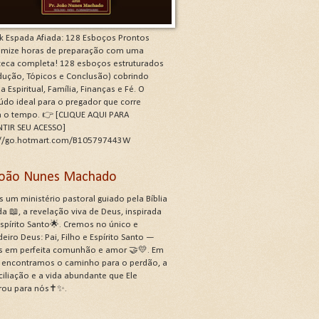
k Espada Afiada: 128 Esboços Prontos
mize horas de preparação com uma
oteca completa! 128 esboços estruturados
odução, Tópicos e Conclusão) cobrindo
a Espiritual, Família, Finanças e Fé. O
údo ideal para o pregador que corre
a o tempo. 👉 [CLIQUE AQUI PARA
TIR SEU ACESSO]
://go.hotmart.com/B105797443W
 João Nunes Machado
 um ministério pastoral guiado pela Bíblia
a 📖, a revelação viva de Deus, inspirada
Espírito Santo🌟. Cremos no único e
eiro Deus: Pai, Filho e Espírito Santo —
s em perfeita comunhão e amor 🤝💛. Em
, encontramos o caminho para o perdão, a
ciliação e a vida abundante que Ele
rou para nós✝️✨.