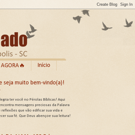
Início
 AGORA🔥
Rumble
e seja muito bem-vindo(a)!
cebook
✨
de Uso do Site
egria ter você no Pérolas Bíblicas! Aqui
encontra mensagens preciosas da Palavra
 reflexões que vão edificar sua vida e
ecer sua fé. Que Deus abençoe sua leitura!
US ATRIBUTOS .