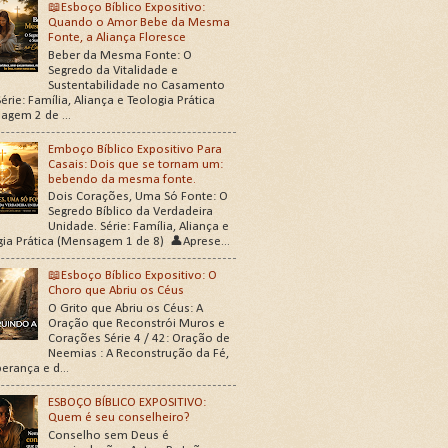
📖Esboço Bíblico Expositivo:
Quando o Amor Bebe da Mesma
Fonte, a Aliança Floresce
Beber da Mesma Fonte: O
Segredo da Vitalidade e
Sustentabilidade no Casamento
érie: Família, Aliança e Teologia Prática
agem 2 de ...
Emboço Bíblico Expositivo Para
Casais: Dois que se tornam um:
bebendo da mesma fonte.
Dois Corações, Uma Só Fonte: O
Segredo Bíblico da Verdadeira
Unidade. Série: Família, Aliança e
gia Prática (Mensagem 1 de 8) 👤Aprese...
📖Esboço Bíblico Expositivo: O
Choro que Abriu os Céus
O Grito que Abriu os Céus: A
Oração que Reconstrói Muros e
Corações Série 4 / 42: Oração de
Neemias : A Reconstrução da Fé,
erança e d...
ESBOÇO BÍBLICO EXPOSITIVO:
Quem é seu conselheiro?
Conselho sem Deus é