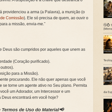
 já providenciou a arma (a Palavra), a munição (o
nde Comissão
). Ele só precisa de quem, ao ouvir o
para a missão, envia-me."
🚰💍 S
(Mens
 de Deus são cumpridos por aqueles que unem as
Teolo
erdade (Coração purificado).
outros).
sição para a Missão).
mente procurando. Ele não quer apenas que você
e se torne um agente ativo no Seu plano. Permita
você um Adorador, um Intercessor e um
da Esp
oa Deus encontrará em você hoje?
 Termos de Uso do Material📢