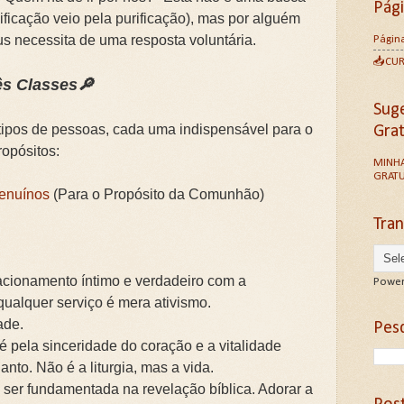
Pág
ificação veio pela purificação), mas por alguém
us necessita de uma resposta voluntária.
Página
📥CU
rês Classes🔎
Sug
tipos de pessoas, cada uma indispensável para o
Gra
opósitos:
MINHA
GRATU
enuínos
(Para o Propósito da Comunhão)
Tran
acionamento íntimo e verdadeiro com a
Power
ualquer serviço é mera ativismo.
ade.
Pesq
é pela sinceridade do coração e a vitalidade
Santo. Não é a liturgia, mas a vida.
ser fundamentada na revelação bíblica. Adorar a