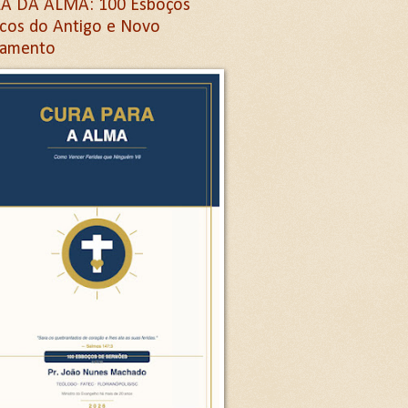
A DA ALMA: 100 Esboços
icos do Antigo e Novo
tamento
Letra G
ra G
etra G
na letra G