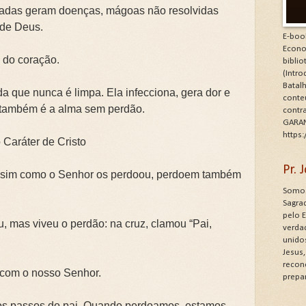
tadas geram doenças, mágoas não resolvidas
 de Deus.
E-boo
Econo
 do coração.
bibli
(Intr
Batalh
da que nunca é limpa. Ela infecciona, gera dor e
conte
m também é a alma sem perdão.
contr
GARAN
https
 Caráter de Cristo
Pr.
Assim como o Senhor os perdoou, perdoem também
Somos
Sagrad
pelo 
 mas viveu o perdão: na cruz, clamou “Pai,
verdad
unido
Jesus
recon
 com o nosso Senhor.
prepa
a os passos do pai. Quando perdoamos, estamos