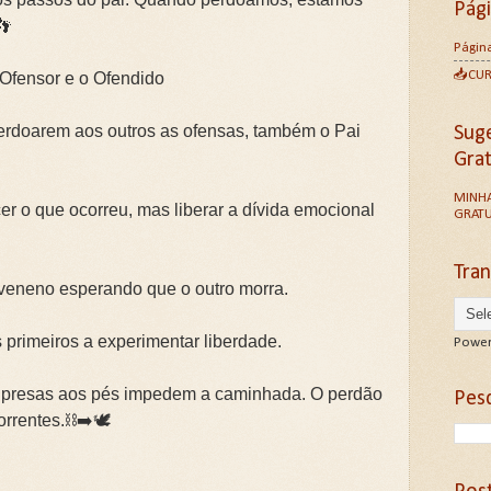
Pág
👣
Página
📥CU
 Ofensor e o Ofendido
perdoarem aos outros as ofensas, também o Pai
Sug
Gra
MINHA
er o que ocorreu, mas liberar a dívida emocional
GRATU
Tran
veneno esperando que o outro morra.
rimeiros a experimentar liberdade.
Power
s presas aos pés impedem a caminhada. O perdão
Pesq
rrentes.⛓️➡️🕊️