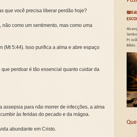
Pos
s que você precisa liberar perdão hoje?
📖Esb
ESCO
te, não como um sentimento, mas como uma
Alcan
Simbo
Pr. J
Bíblic..
m (Mt 5:44). Isso purifica a alma e abre espaço
s que perdoar é tão essencial quanto cuidar da
a assepsia para não morrer de infecções, a alma
ucumbir às feridas do pecado e da mágoa.
Que
 vida abundante em Cristo.