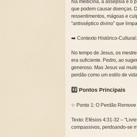
Na medicina, a assepsia é o 
🌧️PRIMEIRA CAMPANHA: Ca
que podem causar doenças. 
ressentimentos, mágoas e cul
📚SEGUNDA CAMPANHA: O 
“antisséptico divino” que limpa
📚TERCEIRA CAMPANHA 202
➡️ Contexto Histórico-Cultural:
🛡️CAMPANHA: Superando G
No tempo de Jesus, os mestre
era suficiente. Pedro, ao sug
🌧️A IMPORTÂNCIA DA VID
generoso. Mas Jesus vai muito
perdão como um estilo de vida 
2️⃣ Pontos Principais
✨ Ponto 1: O Perdão Remove 
Texto: Efésios 4:31-32 – “Liv
compassivos, perdoando-se m