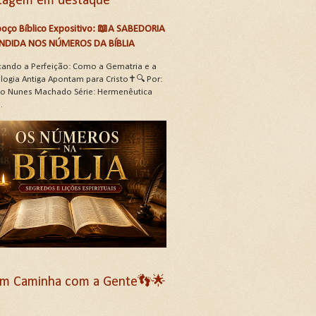
tagem em destaque
oço Bíblico Expositivo: 📖A SABEDORIA
NDIDA NOS NÚMEROS DA BÍBLIA
çando a Perfeição: Como a Gematria e a
logia Antiga Apontam para Cristo✝️🔍 Por:
oão Nunes Machado Série: Hermenêutica
.
m Caminha com a Gente👣🌟