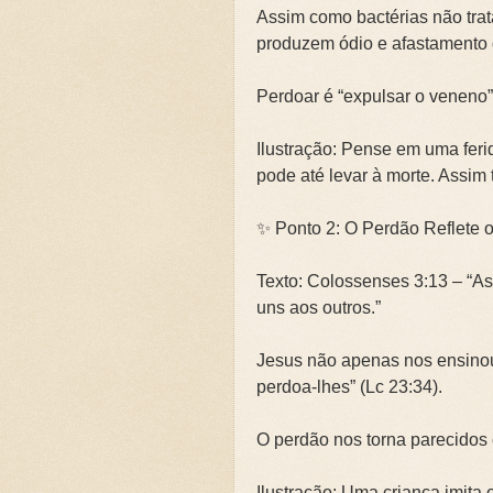
Assim como bactérias não tra
produzem ódio e afastamento
Perdoar é “expulsar o veneno”
Ilustração: Pense em uma feri
pode até levar à morte. Assi
✨ Ponto 2: O Perdão Reflete o
Texto: Colossenses 3:13 – “
uns aos outros.”
Jesus não apenas nos ensinou,
perdoa-lhes” (Lc 23:34).
O perdão nos torna parecidos
Ilustração: Uma criança imit