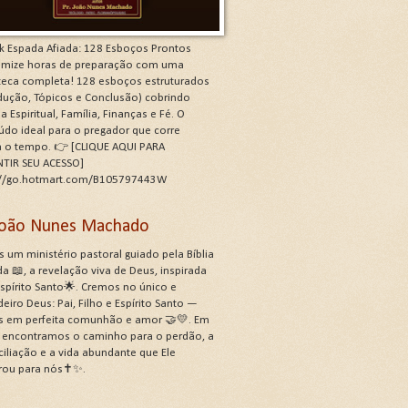
k Espada Afiada: 128 Esboços Prontos
mize horas de preparação com uma
oteca completa! 128 esboços estruturados
odução, Tópicos e Conclusão) cobrindo
a Espiritual, Família, Finanças e Fé. O
údo ideal para o pregador que corre
a o tempo. 👉 [CLIQUE AQUI PARA
TIR SEU ACESSO]
://go.hotmart.com/B105797443W
 João Nunes Machado
 um ministério pastoral guiado pela Bíblia
a 📖, a revelação viva de Deus, inspirada
Espírito Santo🌟. Cremos no único e
eiro Deus: Pai, Filho e Espírito Santo —
s em perfeita comunhão e amor 🤝💛. Em
, encontramos o caminho para o perdão, a
ciliação e a vida abundante que Ele
rou para nós✝️✨.