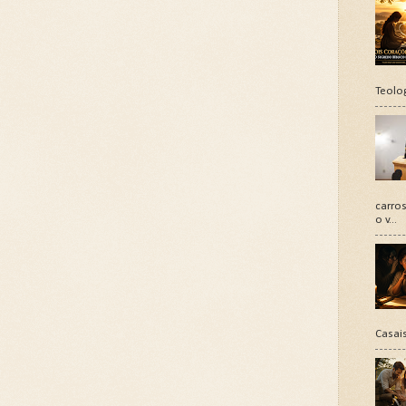
Teolo
carros
o v...
Casais