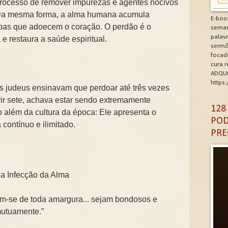
processo de remover impurezas e agentes nocivos
minhos de Gratidão e Renovação.Clique na letra G
Da mesma forma, a alma humana acumula
E-boo
pas que adoecem o coração. O perdão é o
seman
CÓDIGO DA GRATIDÃO. Clique na letra G
palav
 e restaura a saúde espiritual.
sermõ
focad
6: As Doenças da Alma. Clique na letra G
cura 
ADQUI
igantes da Alma. Clique na letra G
https
s judeus ensinavam que perdoar até três vezes
erir sete, achava estar sendo extremamente
A DA IGREJA PARA A EVANGELIZAÇÃO. Clique na letra
128
 além da cultura da época: Ele apresenta o
POD
contínuo e ilimitado.
PRE
a Infecção da Alma
rem-se de toda amargura... sejam bondosos e
utuamente.”