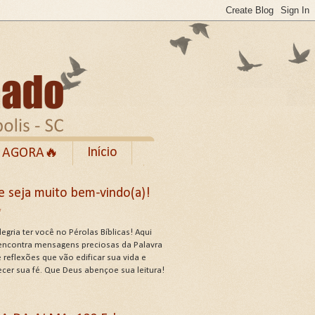
Início
 AGORA🔥
Rumble
e seja muito bem-vindo(a)!
cebook
✨
de Uso do Site
egria ter você no Pérolas Bíblicas! Aqui
encontra mensagens preciosas da Palavra
 reflexões que vão edificar sua vida e
ecer sua fé. Que Deus abençoe sua leitura!
US ATRIBUTOS .