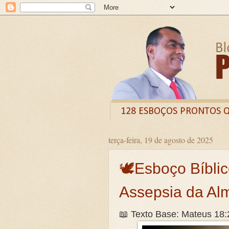
128 ESBOÇOS PRONTOS 
terça-feira, 19 de agosto de 2025
Odysee
Livro
X (
CURSO DE FORMAÇÃO D
🕊️Esboço Bíbli
LIVRETO: TÍTULO - O VE
Assepsia da Al
Guia prático: Como ensinar 
📖 Texto Base: Mateus 18:
O QUE A BÍBLIA DIZ SOBR