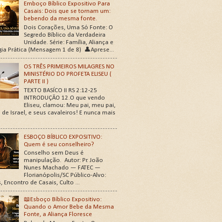
Emboço Bíblico Expositivo Para
Casais: Dois que se tornam um:
bebendo da mesma fonte.
Dois Corações, Uma Só Fonte: O
Segredo Bíblico da Verdadeira
Unidade. Série: Família, Aliança e
gia Prática (Mensagem 1 de 8) 👤Aprese...
OS TRÊS PRIMEIROS MILAGRES NO
MINISTÉRIO DO PROFETA ELISEU (
PARTE II )
TEXTO BASÍCO II RS 2:12-25
INTRODUÇÃO 12.O que vendo
Eliseu, clamou: Meu pai, meu pai,
 de Israel, e seus cavaleiros! E nunca mais
ESBOÇO BÍBLICO EXPOSITIVO:
Quem é seu conselheiro?
Conselho sem Deus é
manipulação. Autor: Pr. João
Nunes Machado — FATEC —
Florianópolis/SC Público-Alvo:
, Encontro de Casais, Culto ...
📖Esboço Bíblico Expositivo:
Quando o Amor Bebe da Mesma
Fonte, a Aliança Floresce