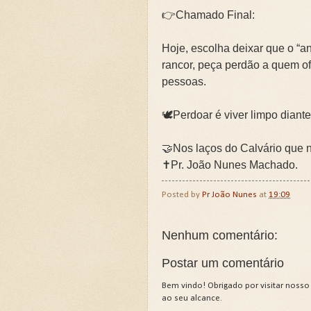
👉Chamado Final:
Hoje, escolha deixar que o “an
rancor, peça perdão a quem o
pessoas.
🕊️Perdoar é viver limpo diante
🤝Nos laços do Calvário que 
✝️Pr. João Nunes Machado.
Posted by
Pr João Nunes
at
19:09
Nenhum comentário:
Postar um comentário
Bem vindo! Obrigado por visitar nosso
ao seu alcance.