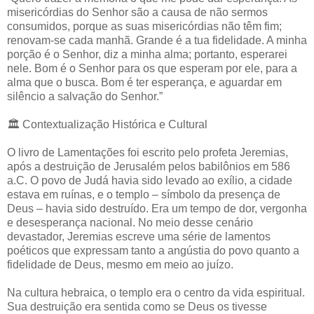
misericórdias do Senhor são a causa de não sermos
consumidos, porque as suas misericórdias não têm fim;
renovam-se cada manhã. Grande é a tua fidelidade. A minha
porção é o Senhor, diz a minha alma; portanto, esperarei
nele. Bom é o Senhor para os que esperam por ele, para a
alma que o busca. Bom é ter esperança, e aguardar em
silêncio a salvação do Senhor.”
🏛️ Contextualização Histórica e Cultural
O livro de Lamentações foi escrito pelo profeta Jeremias,
após a destruição de Jerusalém pelos babilônios em 586
a.C. O povo de Judá havia sido levado ao exílio, a cidade
estava em ruínas, e o templo – símbolo da presença de
Deus – havia sido destruído. Era um tempo de dor, vergonha
e desesperança nacional. No meio desse cenário
devastador, Jeremias escreve uma série de lamentos
poéticos que expressam tanto a angústia do povo quanto a
fidelidade de Deus, mesmo em meio ao juízo.
Na cultura hebraica, o templo era o centro da vida espiritual.
Sua destruição era sentida como se Deus os tivesse