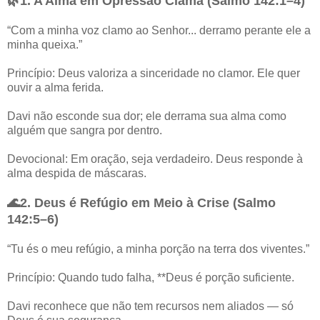
🌿1. A Alma em Opressão Clama (Salmo 142:1–4)
“Com a minha voz clamo ao Senhor... derramo perante ele a
minha queixa.”
Princípio: Deus valoriza a sinceridade no clamor. Ele quer
ouvir a alma ferida.
Davi não esconde sua dor; ele derrama sua alma como
alguém que sangra por dentro.
Devocional: Em oração, seja verdadeiro. Deus responde à
alma despida de máscaras.
🌊2. Deus é Refúgio em Meio à Crise (Salmo
142:5–6)
“Tu és o meu refúgio, a minha porção na terra dos viventes.”
Princípio: Quando tudo falha, **Deus é porção suficiente.
Davi reconhece que não tem recursos nem aliados — só