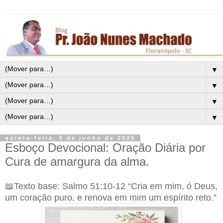
▼
▼
▼
▼
quinta-feira, 5 de junho de 2025
Esboço Devocional: Oração Diária por
Cura de amargura da alma.
📖Texto base: Salmo 51:10-12 “Cria em mim, ó Deus,
um coração puro, e renova em mim um espírito reto.”