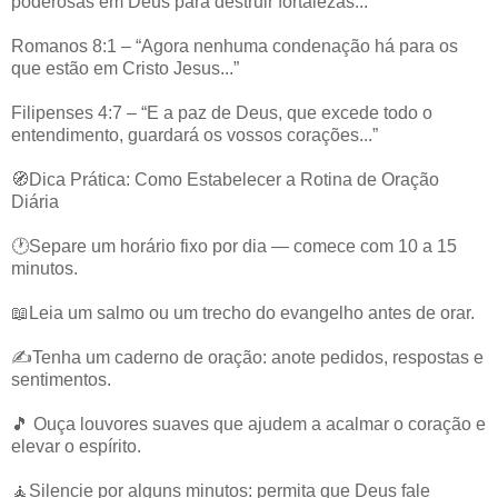
poderosas em Deus para destruir fortalezas...”
Romanos 8:1 – “Agora nenhuma condenação há para os
que estão em Cristo Jesus...”
Filipenses 4:7 – “E a paz de Deus, que excede todo o
entendimento, guardará os vossos corações...”
🧭Dica Prática: Como Estabelecer a Rotina de Oração
Diária
🕐Separe um horário fixo por dia — comece com 10 a 15
minutos.
📖Leia um salmo ou um trecho do evangelho antes de orar.
✍️Tenha um caderno de oração: anote pedidos, respostas e
sentimentos.
🎵 Ouça louvores suaves que ajudem a acalmar o coração e
elevar o espírito.
🧘Silencie por alguns minutos: permita que Deus fale