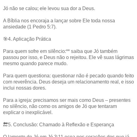
Jó não se calou; ele levou sua dor a Deus.
A Bíblia nos encoraja a lançar sobre Ele toda nossa
ansiedade (1 Pedro 5:7).
🎯4. Aplicação Prática
Para quem sofre em silêncio:** saiba que Jó também
passou por isso, e Deus não o rejeitou. Ele vê suas lágrimas
mesmo quando parece mudo.
Para quem questiona: questionar não é pecado quando feito
com reverência. Deus deseja um relacionamento real, e isso
inclui nossas dores.
Para a igreja: precisamos ser mais como Deus – presentes
no silêncio, não como os amigos de Jó que tentaram
explicar o inexplicável.
🔚5. Conclusão: Chamado à Reflexão e Esperança
O lamento de Jó em Jó 3:11 ecoa nos corações dos que já