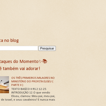
ca no blog
taques do Momento✨📚
ê também vai adorar!
OS TRÊS PRIMEIROS MILAGRES NO
MINISTÉRIO DO PROFETA ELISEU (
PARTE II )
TEXTO BASÍCO II RS 2:12-25
INTRODUÇÃO 12.O que vendo
Eliseu, clamou: Meu pai, meu pai,
 de Israel, e seus cavaleiros! E nunca mais