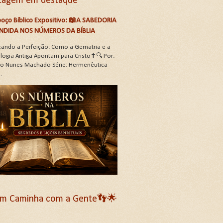
tagem em destaque
oço Bíblico Expositivo: 📖A SABEDORIA
NDIDA NOS NÚMEROS DA BÍBLIA
çando a Perfeição: Como a Gematria e a
logia Antiga Apontam para Cristo✝️🔍 Por:
oão Nunes Machado Série: Hermenêutica
.
m Caminha com a Gente👣🌟