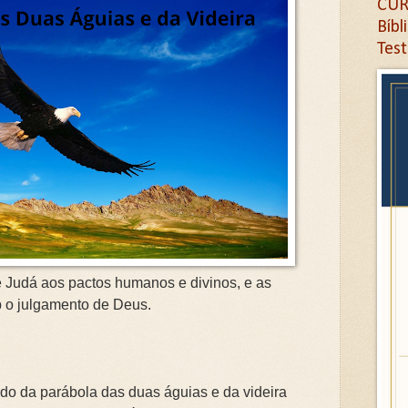
CUR
O RESULTADO É O DIVÓRCIO. ( 02 de 02 )
Bíbl
O RESULTADO É O DIVÓRCIO.( 01 de 02 )
Tes
NDO FALTA INTIMIDADE NO CASAMENTO.🌿➡️🏚️
: UMA JORNADA PELOS ATRIBUTOS DIVINOS.
positiva do Livro de Atos – Novo Testamento. Clique na 
íblica Expositiva do Cântico dos Cânticos. Clique na let
gica Profética Revelada. Clique na letra G
 Libertação à Presença de Deus. Clique na letra G
ositiva - Daniel. Clique na letra G
de Judá aos pactos humanos e divinos, e as
ta: Juízo, Esperança e Símbolos em Ezequiel. Clique na l
 o julgamento de Deus.
íblica Expositiva das Sete Cartas do Apocalipse. Clique 
AL NÃO DEVE COMETER.Clique na letra G
do da parábola das duas águias e da videira
Antes da Provação.