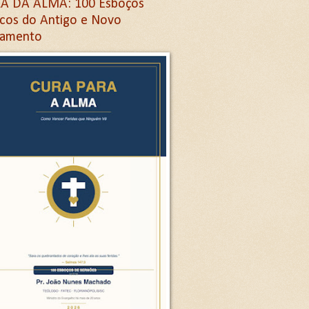
A DA ALMA: 100 Esboços
icos do Antigo e Novo
tamento
Letra G
ra G
etra G
na letra G