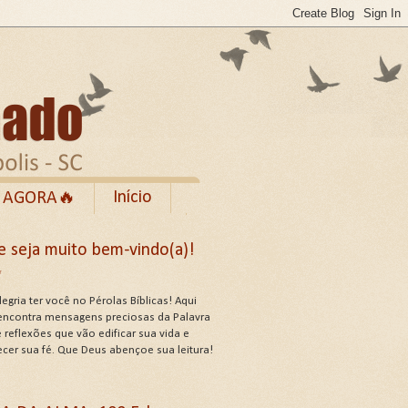
Início
 AGORA🔥
Rumble
e seja muito bem-vindo(a)!
cebook
✨
de Uso do Site
egria ter você no Pérolas Bíblicas! Aqui
encontra mensagens preciosas da Palavra
 reflexões que vão edificar sua vida e
ecer sua fé. Que Deus abençoe sua leitura!
US ATRIBUTOS .