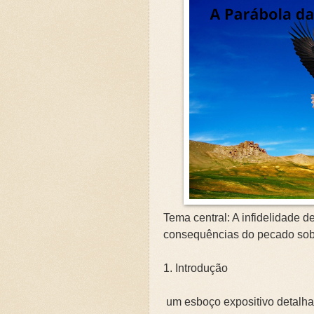
💍CASAMENTO SEM SEXO: 
💍CASAMENTO SEM SEXO: 
JARDIM SEM CERCA: QUA
REVELANDO O INVISÍVEL
Curso: Teologia Bíblica Ex
Curso Completo: Teologia B
Curso: Ezequiel: A Simboló
Curso: Êxodo: A Jornada da
Curso: Teologia Bíblica Exp
Tema central: A infidelidade 
Curso: Quando a Glória Vol
consequências do pecado sob
Curso Completo: Teologia B
1. Introdução
📚SETE ERROS QUE O CAS
um esboço expositivo detalha
A Fé Define seus Limites 