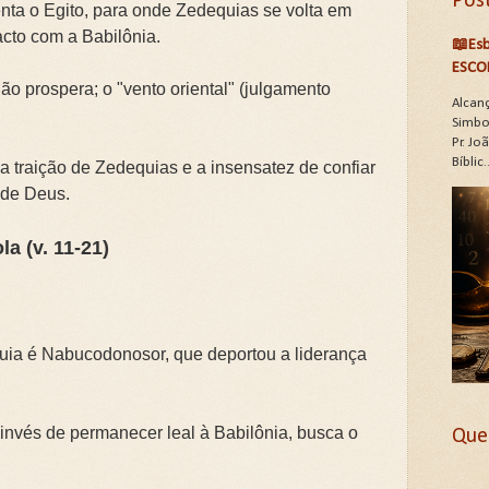
Pos
nta o Egito, para onde Zedequias se volta em
acto com a Babilônia.
📖Esb
ESCO
não prospera; o "vento oriental" (julgamento
Alcan
Simbo
Pr. J
Bíblic..
a a traição de Zedequias e a insensatez de confiar
 de Deus.
la (v. 11-21)
guia é Nabucodonosor, que deportou a liderança
 invés de permanecer leal à Babilônia, busca o
Que