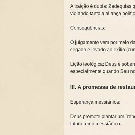
A traição é dupla: Zedequias 
violando tanto a aliança polít
Consequências:
O julgamento vem por meio da 
cegado e levado ao exílio (cu
Lição teológica: Deus é sobera
especialmente quando Seu no
III. A promessa de restau
Esperança messiânica:
Deus promete plantar um "reno
futuro reino messiânico.