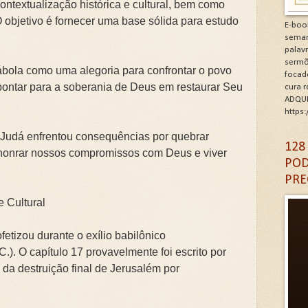
ontextualização histórica e cultural, bem como
minhos de Gratidão e Renovação.Clique na letra G
O objetivo é fornecer uma base sólida para estudo
E-boo
seman
CÓDIGO DA GRATIDÃO. Clique na letra G
palav
sermõ
ábola como uma alegoria para confrontar o povo
focad
6: As Doenças da Alma. Clique na letra G
pontar para a soberania de Deus em restaurar Seu
cura 
ADQUI
igantes da Alma. Clique na letra G
https
o Judá enfrentou consequências por quebrar
A DA IGREJA PARA A EVANGELIZAÇÃO. Clique na letra
128
honrar nossos compromissos com Deus e viver
POD
PRE
e Cultural
fetizou durante o exílio babilônico
). O capítulo 17 provavelmente foi escrito por
 da destruição final de Jerusalém por