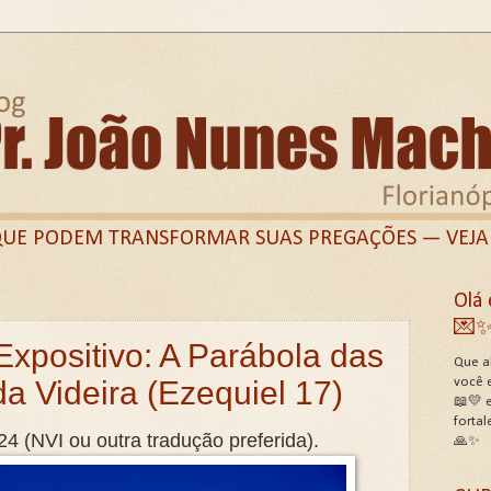
QUE PODEM TRANSFORMAR SUAS PREGAÇÕES — VEJA
Olá 
Twitter)
Linkedin
Perfil Facebook
Grupo Fa
💌
Expositivo: A Parábola das
E PREGADORES
Termos de Uso do Site
Termos 
Que al
a Videira (Ezequiel 17)
você 
NCEDOR QUE DESAFIOU O IMPOSSÍVEL!
📖💛 e
sobre Lilith hoje: Roteiro Bíblico, Histórico e pastoral!
fortal
24 (NVI ou outra tradução preferida).
🙏✨
E A PROPRIA BÍBLIA?
📖ESTUDO SOBRE DEUS E SE