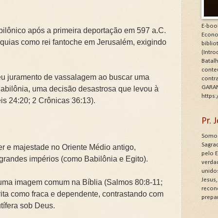
E-boo
ilônico após a primeira deportação em 597 a.C.
Econo
uias como rei fantoche em Jerusalém, exigindo
bibli
(Intr
Batalh
conte
eu juramento de vassalagem ao buscar uma
contr
GARAN
Babilônia, uma decisão desastrosa que levou à
https
is 24:20; 2 Crônicas 36:13).
Pr.
Somos
Sagrad
r e majestade no Oriente Médio antigo,
pelo 
grandes impérios (como Babilônia e Egito).
verdad
unido
Jesus
l, uma imagem comum na Bíblia (Salmos 80:8-11;
recon
crita como fraca e dependente, contrastando com
prepa
utífera sob Deus.