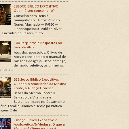
ESBOÇO BÍBLICO EXPOSITIVO:
Quem é seu conselheiro?
Conselho sem Deus é
manipulação. Autor: Pr. João
Nunes Machado — FATEC —
Florianópolis/SC Público-Alvo:
, Encontro de Casais, Culto ...
100 Perguntas e Respostas no
Livro de Atos.
Atos dos apóstolos. O livro de
Atos é considerado o manual de
missões da igreja. Atos abrange,
de modo seletivo, os primeiros
 anos d...
📖Esboço Bíblico Expositivo:
Quando o Amor Bebe da Mesma
Fonte, a Aliança Floresce
Beber da Mesma Fonte: O
Segredo da Vitalidade e
Sustentabilidade no Casamento
érie: Família, Aliança e Teologia Prática
agem 2 de ...
Esboço Bíblico Expositivo e
Apologético:🐍Medusa: O que a
Bíblia diz?.Clique na letra G