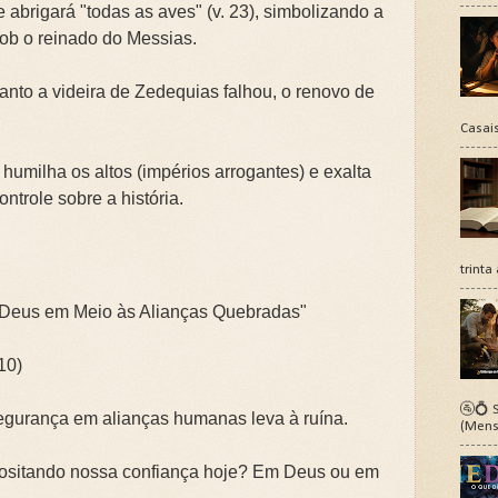
e abrigará "todas as aves" (v. 23), simbolizando a
ob o reinado do Messias.
anto a videira de Zedequias falhou, o renovo de
.
Casais
 humilha os altos (impérios arrogantes) e exalta
ntrole sobre a história.
trinta
 a Deus em Meio às Alianças Quebradas"
10)
🚰💍 S
segurança em alianças humanas leva à ruína.
(Mens
ositando nossa confiança hoje? Em Deus ou em