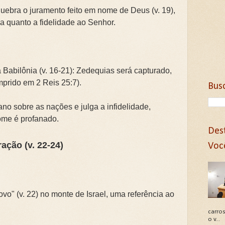
quebra o juramento feito em nome de Deus (v. 19),
ica quanto a fidelidade ao Senhor.
Babilônia (v. 16-21): Zedequias será capturado,
mprido em 2 Reis 25:7).
Bus
no sobre as nações e julga a infidelidade,
me é profanado.
Des
ração (v. 22-24)
Voc
vo" (v. 22) no monte de Israel, uma referência ao
carros
o v...