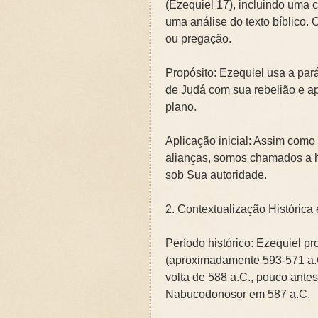
(Ezequiel 17), incluindo uma c
🌧️PRIMEIRA CAMPANHA: Ca
uma análise do texto bíblico. 
ou pregação.
📚SEGUNDA CAMPANHA: O 
Propósito: Ezequiel usa a par
📚TERCEIRA CAMPANHA 202
de Judá com sua rebelião e a
plano.
🛡️CAMPANHA: Superando G
Aplicação inicial: Assim com
🌧️A IMPORTÂNCIA DA VID
alianças, somos chamados a 
sob Sua autoridade.
2. Contextualização Histórica 
Período histórico: Ezequiel pro
(aproximadamente 593-571 a.C.
volta de 588 a.C., pouco antes
Nabucodonosor em 587 a.C.