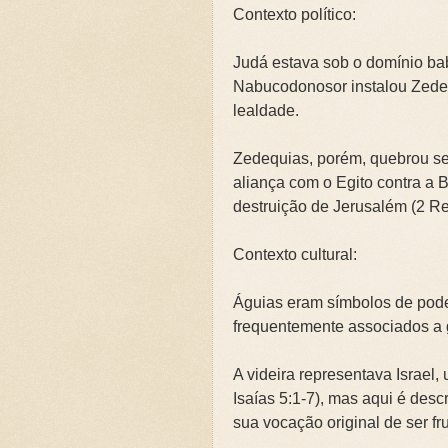
Contexto político:
Judá estava sob o domínio bab
Nabucodonosor instalou Zedeq
lealdade.
Zedequias, porém, quebrou s
aliança com o Egito contra a 
destruição de Jerusalém (2 Re
Contexto cultural:
Águias eram símbolos de pode
frequentemente associados a 
A videira representava Israe
Isaías 5:1-7), mas aqui é des
sua vocação original de ser fr