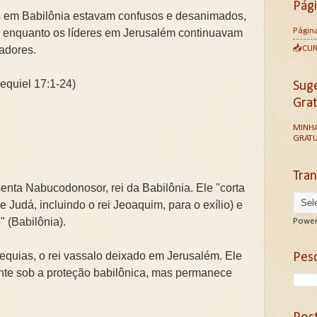
Pág
s em Babilônia estavam confusos e desanimados,
Página
, enquanto os líderes em Jerusalém continuavam
📥CU
adores.
zequiel 17:1-24)
Sug
Gra
MINHA
GRATU
Tran
senta Nabucodonosor, rei da Babilônia. Ele "corta
de Judá, incluindo o rei Jeoaquim, para o exílio) e
" (Babilônia).
Power
dequias, o rei vassalo deixado em Jerusalém. Ele
Pesq
te sob a proteção babilônica, mas permanece