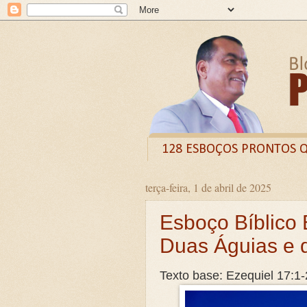
128 ESBOÇOS PRONTOS 
terça-feira, 1 de abril de 2025
Odysee
Livro
X (
Esboço Bíblico 
CURSO DE FORMAÇÃO D
Duas Águias e d
LIVRETO: TÍTULO - O VE
Guia prático: Como ensinar 
Texto base: Ezequiel 17:1-
O QUE A BÍBLIA DIZ SOBR