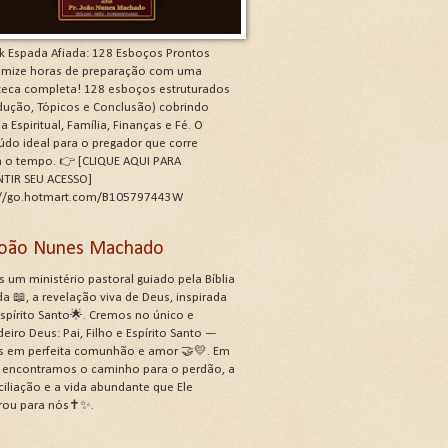
k Espada Afiada: 128 Esboços Prontos
mize horas de preparação com uma
oteca completa! 128 esboços estruturados
odução, Tópicos e Conclusão) cobrindo
a Espiritual, Família, Finanças e Fé. O
údo ideal para o pregador que corre
a o tempo. 👉 [CLIQUE AQUI PARA
TIR SEU ACESSO]
://go.hotmart.com/B105797443W
 João Nunes Machado
 um ministério pastoral guiado pela Bíblia
a 📖, a revelação viva de Deus, inspirada
Espírito Santo🌟. Cremos no único e
eiro Deus: Pai, Filho e Espírito Santo —
s em perfeita comunhão e amor 🤝💛. Em
, encontramos o caminho para o perdão, a
ciliação e a vida abundante que Ele
rou para nós✝️✨.