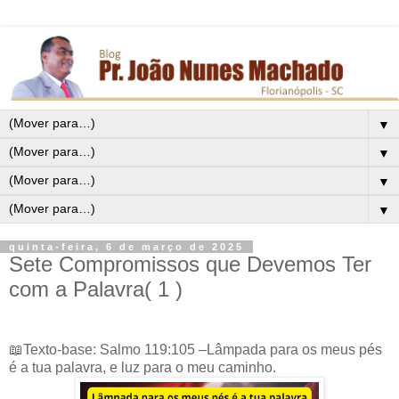
▼
▼
▼
▼
quinta-feira, 6 de março de 2025
Sete Compromissos que Devemos Ter
com a Palavra( 1 )
📖Texto-base: Salmo 119:105 –Lâmpada para os meus pés
é a tua palavra, e luz para o meu caminho.