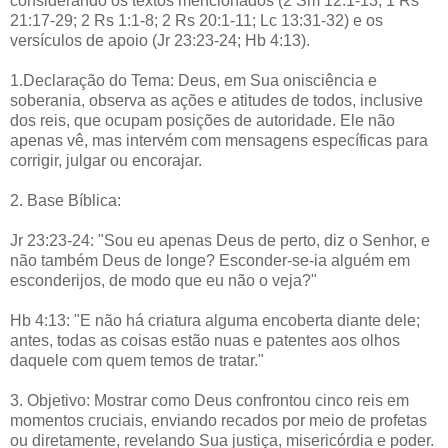
considerando os textos mencionados (2 Sm 12:1-13; 1 Rs
21:17-29; 2 Rs 1:1-8; 2 Rs 20:1-11; Lc 13:31-32) e os
versículos de apoio (Jr 23:23-24; Hb 4:13).
1.Declaração do Tema: Deus, em Sua onisciência e
soberania, observa as ações e atitudes de todos, inclusive
dos reis, que ocupam posições de autoridade. Ele não
apenas vê, mas intervém com mensagens específicas para
corrigir, julgar ou encorajar.
2. Base Bíblica:
Jr 23:23-24: "Sou eu apenas Deus de perto, diz o Senhor, e
não também Deus de longe? Esconder-se-ia alguém em
esconderijos, de modo que eu não o veja?"
Hb 4:13: "E não há criatura alguma encoberta diante dele;
antes, todas as coisas estão nuas e patentes aos olhos
daquele com quem temos de tratar."
3. Objetivo: Mostrar como Deus confrontou cinco reis em
momentos cruciais, enviando recados por meio de profetas
ou diretamente, revelando Sua justiça, misericórdia e poder.