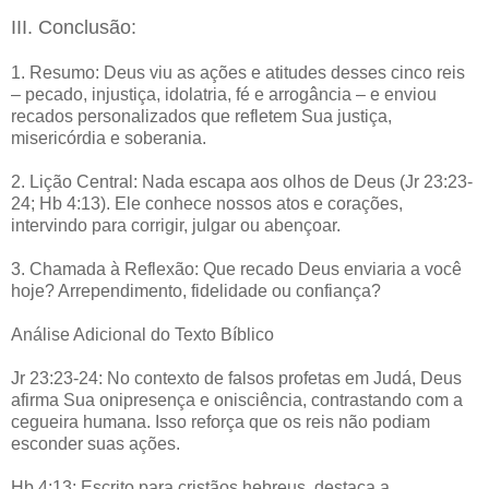
III. Conclusão:
1. Resumo: Deus viu as ações e atitudes desses cinco reis
– pecado, injustiça, idolatria, fé e arrogância – e enviou
recados personalizados que refletem Sua justiça,
misericórdia e soberania.
2. Lição Central: Nada escapa aos olhos de Deus (Jr 23:23-
24; Hb 4:13). Ele conhece nossos atos e corações,
intervindo para corrigir, julgar ou abençoar.
3. Chamada à Reflexão: Que recado Deus enviaria a você
hoje? Arrependimento, fidelidade ou confiança?
Análise Adicional do Texto Bíblico
Jr 23:23-24: No contexto de falsos profetas em Judá, Deus
afirma Sua onipresença e onisciência, contrastando com a
cegueira humana. Isso reforça que os reis não podiam
esconder suas ações.
Hb 4:13: Escrito para cristãos hebreus, destaca a