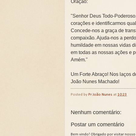
Oração:
"Senhor Deus Todo-Poderoso,
corações e identificarmos qual
Concede-nos a graça de trans
compaixão. Ajuda-nos a perdo
humildade em nossas vidas di
em todas as nossas ações e 
Amém."
Um Forte Abraço! Nos laços do 
João Nunes Machado!
Posted by
Pr João Nunes
at
10:23
Nenhum comentário:
Postar um comentário
Bem vindo! Obrigado por visitar nosso