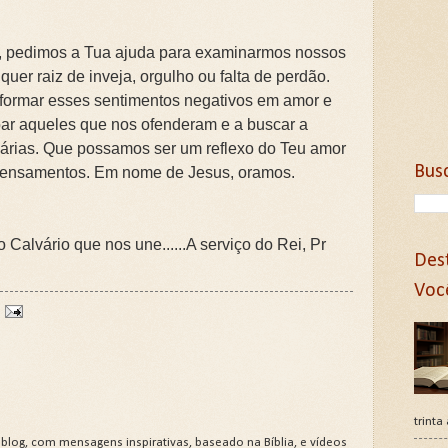
 pedimos a Tua ajuda para examinarmos nossos
quer raiz de inveja, orgulho ou falta de perdão.
formar esses sentimentos negativos em amor e
ar aqueles que nos ofenderam e a buscar a
árias. Que possamos ser um reflexo do Teu amor
Bus
pensamentos. Em nome de Jesus, oramos.
Calvário que nos une......A serviço do Rei, Pr
Des
Voc
trinta
 blog, com mensagens inspirativas, baseado na Bíblia, e vídeos