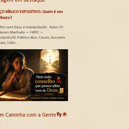
tagem em destaque
ÇO BÍBLICO EXPOSITIVO: Quem é seu
lheiro?
lho sem Deus é manipulação. Autor: Pr.
Nunes Machado — FATEC —
nópolis/SC Público-Alvo: Casais, Encontro
ais, Culto ...
m Caminha com a Gente👣🌟