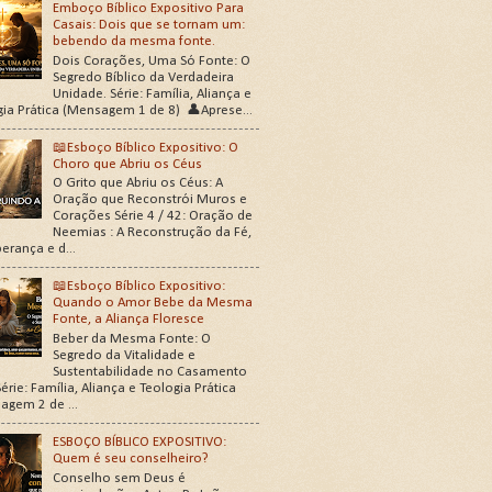
Emboço Bíblico Expositivo Para
Casais: Dois que se tornam um:
bebendo da mesma fonte.
Dois Corações, Uma Só Fonte: O
Segredo Bíblico da Verdadeira
Unidade. Série: Família, Aliança e
gia Prática (Mensagem 1 de 8) 👤Aprese...
📖Esboço Bíblico Expositivo: O
Choro que Abriu os Céus
O Grito que Abriu os Céus: A
Oração que Reconstrói Muros e
Corações Série 4 / 42: Oração de
Neemias : A Reconstrução da Fé,
erança e d...
📖Esboço Bíblico Expositivo:
Quando o Amor Bebe da Mesma
Fonte, a Aliança Floresce
Beber da Mesma Fonte: O
Segredo da Vitalidade e
Sustentabilidade no Casamento
érie: Família, Aliança e Teologia Prática
agem 2 de ...
ESBOÇO BÍBLICO EXPOSITIVO:
Quem é seu conselheiro?
Conselho sem Deus é