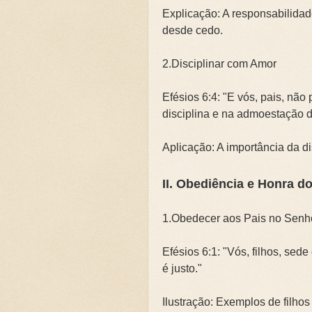
Explicação: A responsabilidade
desde cedo.
2.Disciplinar com Amor
Efésios 6:4: "E vós, pais, não 
disciplina e na admoestação 
Aplicação: A importância da di
II. Obediência e Honra d
1.Obedecer aos Pais no Senh
Efésios 6:1: "Vós, filhos, sed
é justo."
Ilustração: Exemplos de filho