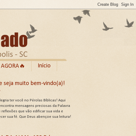
Início
 AGORA🔥
Rumble
e seja muito bem-vindo(a)!
cebook
✨
de Uso do Site
egria ter você no Pérolas Bíblicas! Aqui
encontra mensagens preciosas da Palavra
 reflexões que vão edificar sua vida e
ecer sua fé. Que Deus abençoe sua leitura!
US ATRIBUTOS .