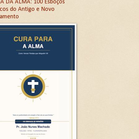
A DA ALMA: 100 Esboços
icos do Antigo e Novo
tamento
Letra G
ra G
etra G
na letra G