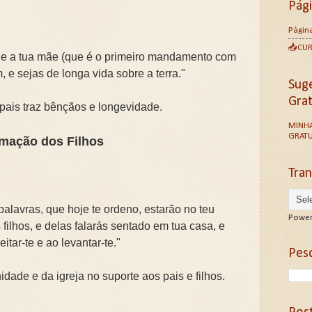
Pág
Página
📥CU
i e a tua mãe (que é o primeiro mandamento com
 e sejas de longa vida sobre a terra."
Sug
Gra
pais traz bênçãos e longevidade.
MINHA
GRATU
ormação dos Filhos
Tran
alavras, que hoje te ordeno, estarão no teu
Power
 filhos, e delas falarás sentado em tua casa, e
tar-te e ao levantar-te."
Pesq
dade e da igreja no suporte aos pais e filhos.