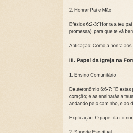
2. Honrar Pai e Mãe
Efésios 6:2-3:"Honra a teu pa
promessa), para que te vá bem,
Aplicação: Como a honra aos 
III. Papel da Igreja na F
1. Ensino Comunitário
Deuteronômio 6:6-7: "E estas p
coração; e as ensinarás a teus
andando pelo caminho, e ao dei
Explicação: O papel da comuni
2. Suporte Espiritual