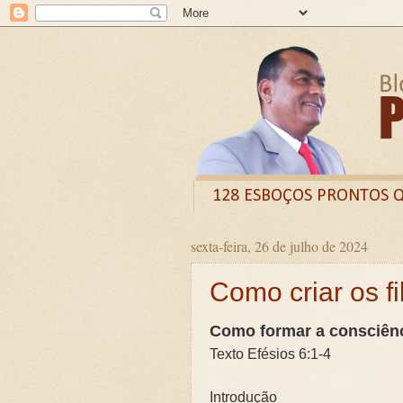
128 ESBOÇOS PRONTOS 
sexta-feira, 26 de julho de 2024
Odysee
Livro
X (
Como criar os f
CURSO DE FORMAÇÃO D
LIVRETO: TÍTULO - O VE
Como formar a consciênc
Guia prático: Como ensinar 
Texto Efésios 6:1-4
O QUE A BÍBLIA DIZ SOBR
Introdução