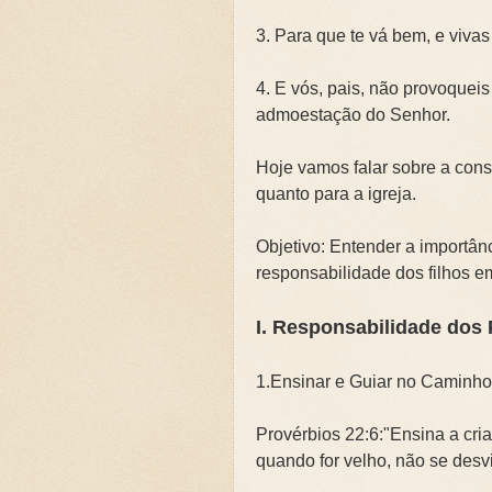
🌧️PRIMEIRA CAMPANHA: Ca
3. Para que te vá bem, e vivas
📚SEGUNDA CAMPANHA: O 
4. E vós, pais, não provoqueis 
admoestação do Senhor.
📚TERCEIRA CAMPANHA 202
Hoje vamos falar sobre a consc
🛡️CAMPANHA: Superando G
quanto para a igreja.
🌧️A IMPORTÂNCIA DA VID
Objetivo: Entender a importânc
responsabilidade dos filhos e
I. Responsabilidade dos 
1.Ensinar e Guiar no Caminh
Provérbios 22:6:"Ensina a cri
quando for velho, não se desvi