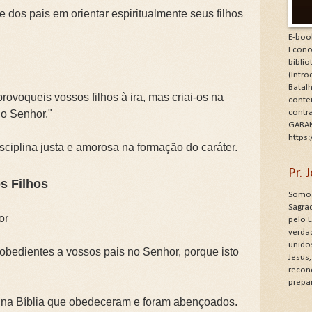
 dos pais em orientar espiritualmente seus filhos
E-boo
Econo
bibli
(Intr
Batalh
provoqueis vossos filhos à ira, mas criai-os na
conte
do Senhor."
contr
GARAN
https
sciplina justa e amorosa na formação do caráter.
Pr.
os Filhos
Somos
Sagrad
or
pelo 
verdad
unido
e obedientes a vossos pais no Senhor, porque isto
Jesus
recon
prepa
s na Bíblia que obedeceram e foram abençoados.