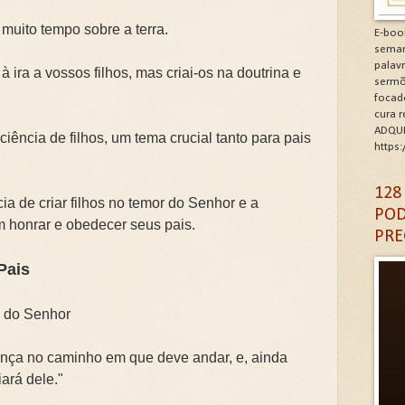
minhos de Gratidão e Renovação.Clique na letra G
 muito tempo sobre a terra.
E-boo
seman
CÓDIGO DA GRATIDÃO. Clique na letra G
palav
à ira a vossos filhos, mas criai-os na doutrina e
sermõ
focad
6: As Doenças da Alma. Clique na letra G
cura 
ADQUI
iência de filhos, um tema crucial tanto para pais
igantes da Alma. Clique na letra G
https
A DA IGREJA PARA A EVANGELIZAÇÃO. Clique na letra
128
ia de criar filhos no temor do Senhor e a
POD
m honrar e obedecer seus pais.
PRE
Pais
o do Senhor
ança no caminho em que deve andar, e, ainda
ará dele."