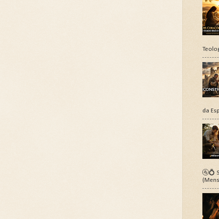
Teolo
da Esp
🚰💍 S
(Mens