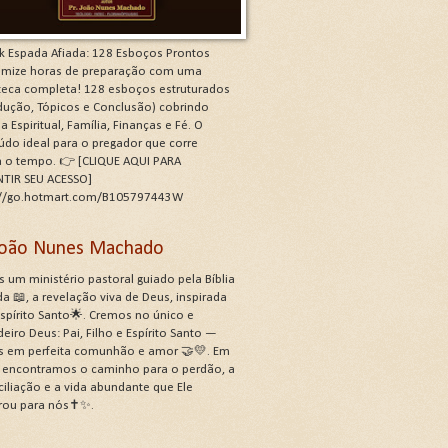
k Espada Afiada: 128 Esboços Prontos
mize horas de preparação com uma
oteca completa! 128 esboços estruturados
odução, Tópicos e Conclusão) cobrindo
a Espiritual, Família, Finanças e Fé. O
údo ideal para o pregador que corre
a o tempo. 👉 [CLIQUE AQUI PARA
TIR SEU ACESSO]
://go.hotmart.com/B105797443W
 João Nunes Machado
 um ministério pastoral guiado pela Bíblia
a 📖, a revelação viva de Deus, inspirada
Espírito Santo🌟. Cremos no único e
eiro Deus: Pai, Filho e Espírito Santo —
s em perfeita comunhão e amor 🤝💛. Em
, encontramos o caminho para o perdão, a
ciliação e a vida abundante que Ele
rou para nós✝️✨.