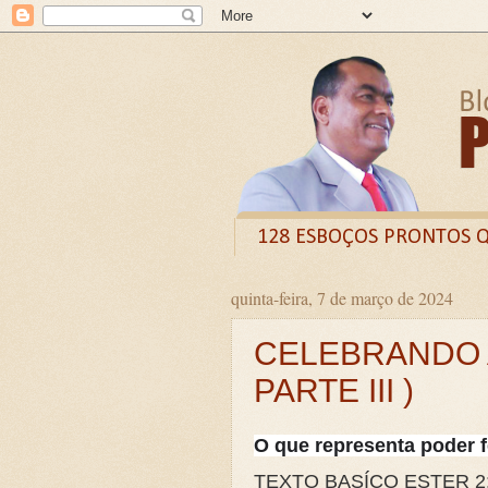
128 ESBOÇOS PRONTOS 
quinta-feira, 7 de março de 2024
Odysee
Livro
X (
CELEBRANDO 
CURSO DE FORMAÇÃO D
PARTE III )
LIVRETO: TÍTULO - O VE
Guia prático: Como ensinar 
O que representa poder 
O QUE A BÍBLIA DIZ SOBR
TEXTO BASÍCO ESTER 2