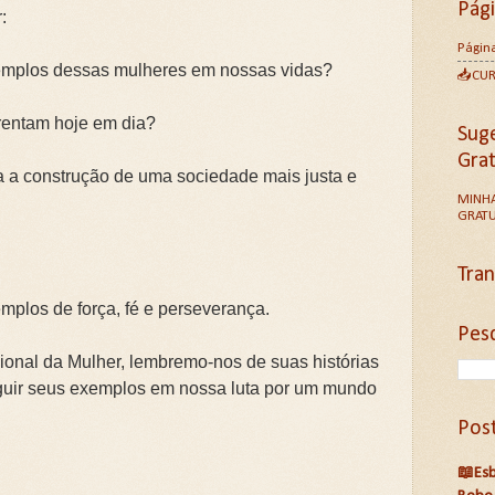
Pág
:
Página
mplos dessas mulheres em nossas vidas?
📥CU
rentam hoje em dia?
Sug
Gra
 a construção de uma sociedade mais justa e
MINHA
GRATU
Tran
mplos de força, fé e perseverança.
Pesq
ional da Mulher, lembremo-nos de suas histórias
guir seus exemplos em nossa luta por um mundo
Pos
📖Esb