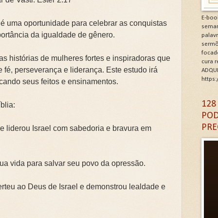
minhos de Gratidão e Renovação.Clique na letra G
E-boo
 é uma oportunidade para celebrar as conquistas
seman
CÓDIGO DA GRATIDÃO. Clique na letra G
mportância da igualdade de gênero.
palav
sermõ
focad
6: As Doenças da Alma. Clique na letra G
s histórias de mulheres fortes e inspiradoras que
cura 
é, perseverança e liderança. Este estudo irá
ADQUI
igantes da Alma. Clique na letra G
https
cando seus feitos e ensinamentos.
A DA IGREJA PARA A EVANGELIZAÇÃO. Clique na letra
128
blia:
POD
PRE
ue liderou Israel com sabedoria e bravura em
sua vida para salvar seu povo da opressão.
rteu ao Deus de Israel e demonstrou lealdade e