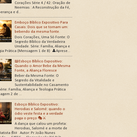
Corações Série 4 / 42: Oração de
Neemias : A Reconstrução da Fé,
erança e d...
Emboço Bíblico Expositivo Para
Casais: Dois que se tornam um:
bebendo da mesma fonte.
Dois Corações, Uma Só Fonte: O
Segredo Bíblico da Verdadeira
Unidade. Série: Família, Aliança e
gia Prática (Mensagem 1 de 8) 👤Aprese...
📖Esboço Bíblico Expositivo:
Quando o Amor Bebe da Mesma
Fonte, a Aliança Floresce
Beber da Mesma Fonte: O
Segredo da Vitalidade e
Sustentabilidade no Casamento
érie: Família, Aliança e Teologia Prática
agem 2 de ...
Esboço Bíblico Expositivo:
Herodias e Salomé: quando o
ódio veste festa e a verdade
paga o preço 🎭⚔️
A dança que calou um profeta:
Herodias, Salomé e a morte de
atista 💃📜 Autor: Pr. João Nunes