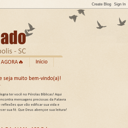
Início
 AGORA🔥
Rumble
e seja muito bem-vindo(a)!
cebook
✨
de Uso do Site
egria ter você no Pérolas Bíblicas! Aqui
encontra mensagens preciosas da Palavra
 reflexões que vão edificar sua vida e
ecer sua fé. Que Deus abençoe sua leitura!
US ATRIBUTOS .