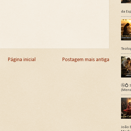
da Esp
Teolo
Página inicial
Postagem mais antiga
🚰💍 S
(Mens
João B