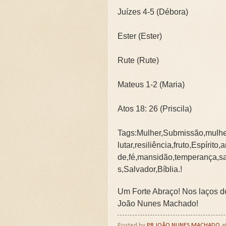
Juízes 4-5 (Débora)
Ester (Ester)
Rute (Rute)
Mateus 1-2 (Maria)
Atos 18: 26 (Priscila)
Tags:Mulher,Submissão,mulher
lutar,resiliência,fruto,Espír
de,fé,mansidão,temperança,san
s,Salvador,Bíblia.!
Um Forte Abraço! Nos laços do 
João Nunes Machado!
Posted by
PR JOÃO NUNES MACHADO
a