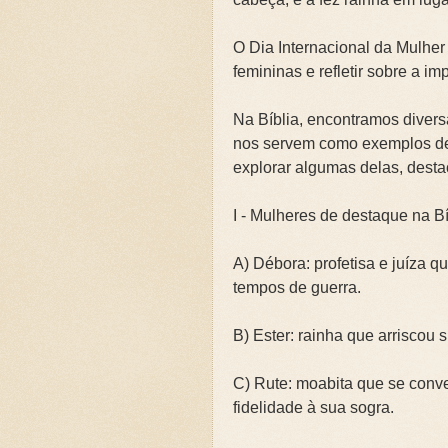
🌧️PRIMEIRA CAMPANHA: Ca
O Dia Internacional da Mulher
📚SEGUNDA CAMPANHA: O 
femininas e refletir sobre a i
📚TERCEIRA CAMPANHA 202
Na Bíblia, encontramos diversa
nos servem como exemplos de f
🛡️CAMPANHA: Superando G
explorar algumas delas, desta
🌧️A IMPORTÂNCIA DA VID
I - Mulheres de destaque na Bí
A) Débora: profetisa e juíza q
tempos de guerra.
B) Ester: rainha que arriscou 
C) Rute: moabita que se conve
fidelidade à sua sogra.