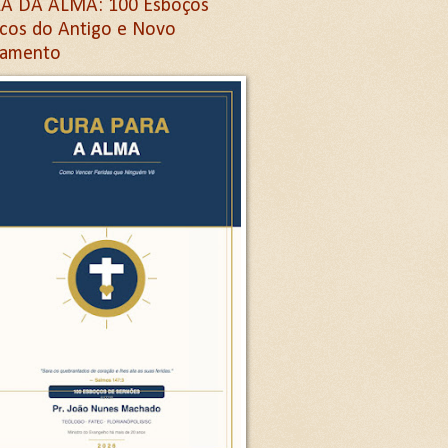
A DA ALMA: 100 Esboços
icos do Antigo e Novo
tamento
Letra G
ra G
etra G
na letra G