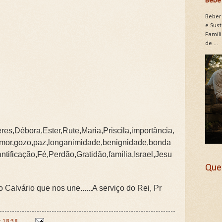
Bebe 
Beber
e Sus
Famíli
de ...
es,Débora,Ester,Rute,Maria,Priscila,importância,
ito,amor,gozo,paz,longanimidade,benignidade,bonda
tificação,Fé,Perdão,Gratidão,família,Israel,Jesu
Que
Calvário que nos une......A serviço do Rei, Pr
t
18:38