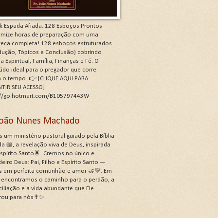
k Espada Afiada: 128 Esboços Prontos
mize horas de preparação com uma
oteca completa! 128 esboços estruturados
odução, Tópicos e Conclusão) cobrindo
a Espiritual, Família, Finanças e Fé. O
údo ideal para o pregador que corre
a o tempo. 👉 [CLIQUE AQUI PARA
TIR SEU ACESSO]
://go.hotmart.com/B105797443W
 João Nunes Machado
 um ministério pastoral guiado pela Bíblia
a 📖, a revelação viva de Deus, inspirada
Espírito Santo🌟. Cremos no único e
eiro Deus: Pai, Filho e Espírito Santo —
s em perfeita comunhão e amor 🤝💛. Em
, encontramos o caminho para o perdão, a
ciliação e a vida abundante que Ele
rou para nós✝️✨.