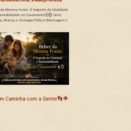
da Mesma Fonte, a Aliança Floresce
 da Mesma Fonte: O Segredo da Vitalidade
tentabilidade no Casamento🚰💍 Série:
a, Aliança e Teologia Prática (Mensagem 2
m Caminha com a Gente👣🌟