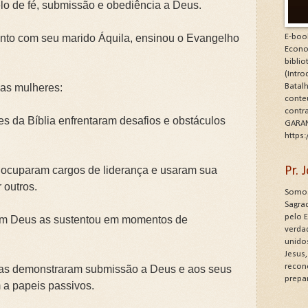
lo de fé, submissão e obediência a Deus.
 junto com seu marido Áquila, ensinou o Evangelho
E-boo
Econo
bibli
(Intr
sas mulheres:
Batalh
conte
contr
s da Bíblia enfrentaram desafios e obstáculos
GARAN
https
s ocuparam cargos de liderança e usaram sua
Pr.
 outros.
Somos
Sagrad
pelo 
 em Deus as sustentou em momentos de
verdad
unido
Jesus
recon
las demonstraram submissão a Deus e aos seus
prepa
 a papeis passivos.