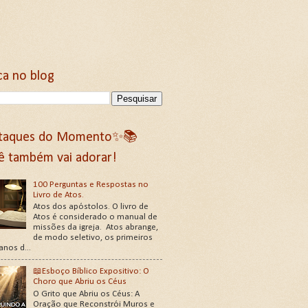
ca no blog
taques do Momento✨📚
ê também vai adorar!
100 Perguntas e Respostas no
Livro de Atos.
Atos dos apóstolos. O livro de
Atos é considerado o manual de
missões da igreja. Atos abrange,
de modo seletivo, os primeiros
 anos d...
📖Esboço Bíblico Expositivo: O
Choro que Abriu os Céus
O Grito que Abriu os Céus: A
Oração que Reconstrói Muros e