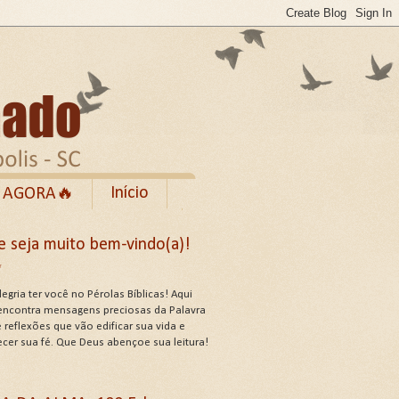
Início
 AGORA🔥
Rumble
e seja muito bem-vindo(a)!
cebook
✨
de Uso do Site
egria ter você no Pérolas Bíblicas! Aqui
encontra mensagens preciosas da Palavra
 reflexões que vão edificar sua vida e
ecer sua fé. Que Deus abençoe sua leitura!
US ATRIBUTOS .