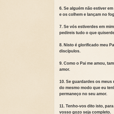
🌧️PRIMEIRA CAMPANHA: Ca
6. Se alguém não estiver em 
e os colhem e lançam no fog
📚SEGUNDA CAMPANHA: O 
7. Se vós estiverdes em mim
📚TERCEIRA CAMPANHA 202
pedireis tudo o que quiserdes
🛡️CAMPANHA: Superando G
8. Nisto é glorificado meu P
discípulos.
🌧️A IMPORTÂNCIA DA VID
9. Como o Pai me amou, ta
amor.
10. Se guardardes os meus
do mesmo modo que eu ten
permaneço no seu amor.
11. Tenho-vos dito isto, pa
vosso gozo seja completo.