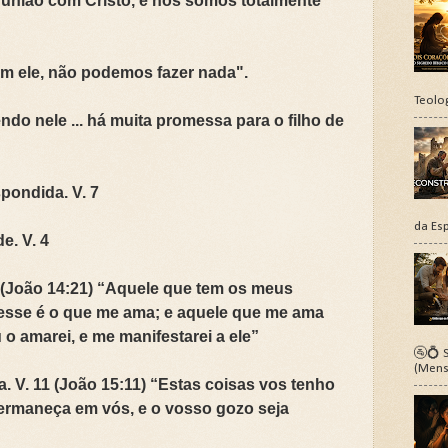
 união com Cristo, e nós somos totalmente
em ele, não podemos fazer nada".
Teolo
ndo nele ... há muita promessa para o filho de
pondida. V. 7
da Esp
e. V. 4
 (João 14:21) “Aquele que tem os meus
esse é o que me ama; e aquele que me ama
o amarei, e me manifestarei a ele”
🚰💍 S
(Mens
a. V. 11 (João 15:11) “Estas coisas vos tenho
permaneça em vós, e o vosso gozo seja