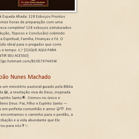
k Espada Afiada: 128 Esboços Prontos
mize horas de preparação com uma
oteca completa! 128 esboços estruturados
odução, Tópicos e Conclusão) cobrindo
a Espiritual, Família, Finanças e Fé. O
údo ideal para o pregador que corre
a o tempo. 👉 [CLIQUE AQUI PARA
TIR SEU ACESSO]
://go.hotmart.com/B105797443W
 João Nunes Machado
 um ministério pastoral guiado pela Bíblia
a 📖, a revelação viva de Deus, inspirada
Espírito Santo🌟. Cremos no único e
eiro Deus: Pai, Filho e Espírito Santo —
s em perfeita comunhão e amor 🤝💛. Em
, encontramos o caminho para o perdão, a
ciliação e a vida abundante que Ele
rou para nós✝️✨.