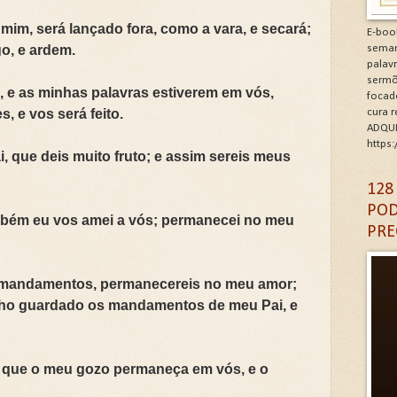
minhos de Gratidão e Renovação.Clique na letra G
mim, será lançado fora, como a vara, e secará;
E-boo
o, e ardem.
seman
CÓDIGO DA GRATIDÃO. Clique na letra G
palav
sermõ
, e as minhas palavras estiverem em vós,
focad
6: As Doenças da Alma. Clique na letra G
, e vos será feito.
cura 
ADQUI
igantes da Alma. Clique na letra G
https
ai, que deis muito fruto; e assim sereis meus
A DA IGREJA PARA A EVANGELIZAÇÃO. Clique na letra
128
POD
mbém eu vos amei a vós; permanecei no meu
PRE
 mandamentos, permanecereis no meu amor;
ho guardado os mandamentos de meu Pai, e
ra que o meu gozo permaneça em vós, e o