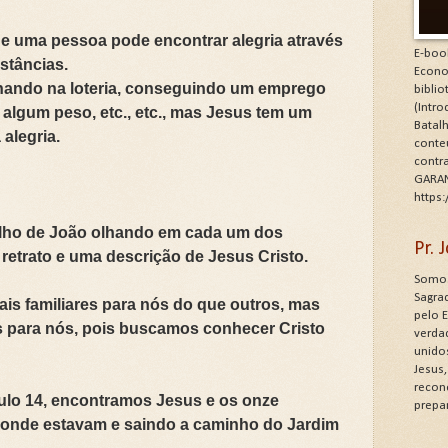
ue uma pessoa pode encontrar alegria através
E-boo
stâncias.
Econo
nhando na loteria, conseguindo um emprego
bibli
(Intr
algum peso, etc., etc., mas Jesus tem um
Batalh
 alegria.
conte
contr
GARAN
https
ho de João olhando em cada um dos
Pr.
retrato e uma descrição de Jesus Cristo.
Somos
Sagrad
is familiares para nós do que outros, mas
pelo 
s para nós, pois buscamos conhecer Cristo
verdad
unido
Jesus
recon
tulo 14, encontramos Jesus e os onze
prepa
r onde estavam e saindo a caminho do Jardim