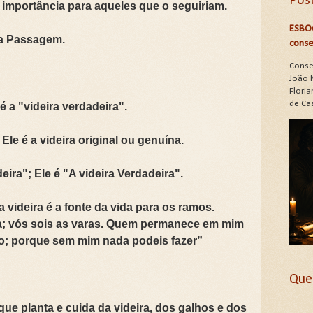
Pos
importância para aqueles que o seguiriam.
ESBO
ta Passagem.
conse
Conse
João 
Floria
de Cas
é a "videira verdadeira".
 Ele é a videira original ou genuína.
eira"; Ele é "A videira Verdadeira".
a videira é a fonte da vida para os ramos.
ra; vós sois as varas. Quem permanece em mim
uto; porque sem mim nada podeis fazer”
Que
r que planta e cuida da videira, dos galhos e dos