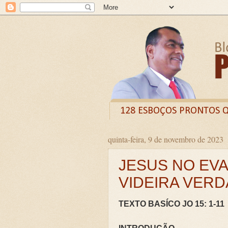
128 ESBOÇOS PRONTOS 
quinta-feira, 9 de novembro de 2023
Odysee
Livro
X (
JESUS NO EVA
CURSO DE FORMAÇÃO D
VIDEIRA VERDA
LIVRETO: TÍTULO - O VE
Guia prático: Como ensinar 
TEXTO BASÍCO JO 15: 1-11
O QUE A BÍBLIA DIZ SOBR