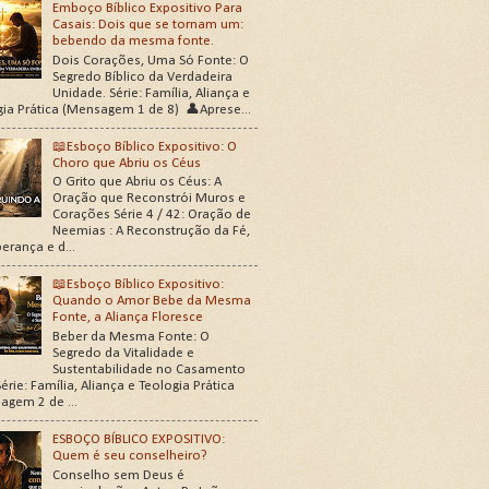
Emboço Bíblico Expositivo Para
Casais: Dois que se tornam um:
bebendo da mesma fonte.
Dois Corações, Uma Só Fonte: O
Segredo Bíblico da Verdadeira
Unidade. Série: Família, Aliança e
gia Prática (Mensagem 1 de 8) 👤Aprese...
📖Esboço Bíblico Expositivo: O
Choro que Abriu os Céus
O Grito que Abriu os Céus: A
Oração que Reconstrói Muros e
Corações Série 4 / 42: Oração de
Neemias : A Reconstrução da Fé,
erança e d...
📖Esboço Bíblico Expositivo:
Quando o Amor Bebe da Mesma
Fonte, a Aliança Floresce
Beber da Mesma Fonte: O
Segredo da Vitalidade e
Sustentabilidade no Casamento
érie: Família, Aliança e Teologia Prática
agem 2 de ...
ESBOÇO BÍBLICO EXPOSITIVO:
Quem é seu conselheiro?
Conselho sem Deus é