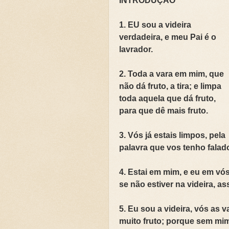
INTRODUÇÃO
💍CASAMENTO SEM SEXO: 
💍CASAMENTO SEM SEXO: 
1. EU sou a videira
verdadeira, e meu Pai é o
JARDIM SEM CERCA: QUA
lavrador.
REVELANDO O INVISÍVEL
2. Toda a vara em mim, que
Curso: Teologia Bíblica Ex
não dá fruto, a tira; e limpa
Curso Completo: Teologia B
toda aquela que dá fruto,
para que dê mais fruto.
Curso: Ezequiel: A Simboló
Curso: Êxodo: A Jornada da
3. Vós já estais limpos, pela
palavra que vos tenho falad
Curso: Teologia Bíblica Exp
Curso: Quando a Glória Vol
4. Estai em mim, e eu em vó
Curso Completo: Teologia B
se não estiver na videira, 
📚SETE ERROS QUE O CAS
5. Eu sou a videira, vós as 
muito fruto; porque sem mim
A Fé Define seus Limites 