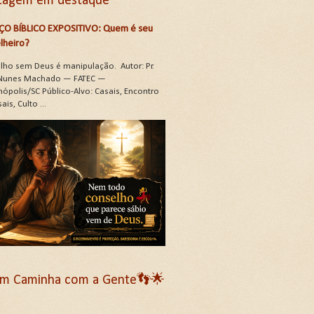
tagem em destaque
ÇO BÍBLICO EXPOSITIVO: Quem é seu
lheiro?
lho sem Deus é manipulação. Autor: Pr.
Nunes Machado — FATEC —
nópolis/SC Público-Alvo: Casais, Encontro
ais, Culto ...
m Caminha com a Gente👣🌟