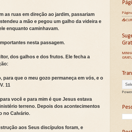
Pág
Página
m as ruas em direção ao jardim, passariam
📥CU
estendeu a mão e pegou um galho da videira e
 dele enquanto caminhavam.
Sug
s importantes nesta passagem.
Gra
MINHA
ultor, dos galhos e dos frutos. Ele fecha a
GRATU
ção:
Tran
o, para que o meu gozo permaneça em vós, e o
V. 11
Power
 para você e para mim é que Jesus estava
inistério terreno. Depois dos acontecimentos
Pesq
ão no Calvário.
nstrução aos Seus discípulos foram, e