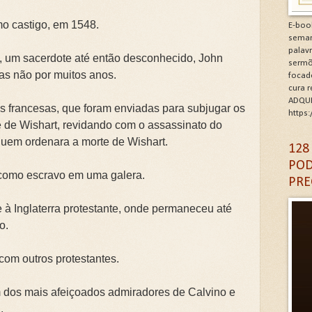
minhos de Gratidão e Renovação.Clique na letra G
mo castigo, em 1548.
E-boo
seman
CÓDIGO DA GRATIDÃO. Clique na letra G
palav
t, um sacerdote até então desconhecido, John
sermõ
as não por muitos anos.
focad
6: As Doenças da Alma. Clique na letra G
cura 
ADQUI
as francesas, que foram enviadas para subjugar os
igantes da Alma. Clique na letra G
https
e de Wishart, revidando com o assassinato do
A DA IGREJA PARA A EVANGELIZAÇÃO. Clique na letra
 quem ordenara a morte de Wishart.
128
POD
como escravo em uma galera.
PRE
se à Inglaterra protestante, onde permaneceu até
no.
 com outros protestantes.
 dos mais afeiçoados admiradores de Calvino e
.