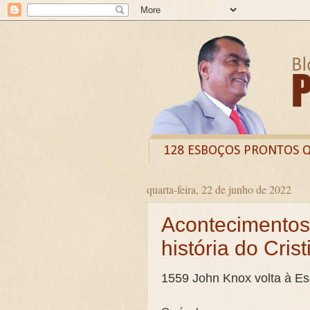
128 ESBOÇOS PRONTOS 
quarta-feira, 22 de junho de 2022
Odysee
Livro
X (
Acontecimentos
CURSO DE FORMAÇÃO D
história do Cris
LIVRETO: TÍTULO - O VE
Guia prático: Como ensinar 
1559 John Knox volta à Es
O QUE A BÍBLIA DIZ SOBR