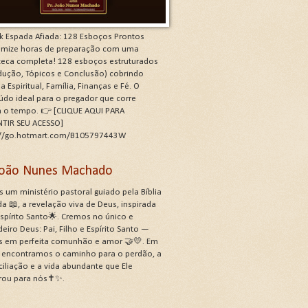
k Espada Afiada: 128 Esboços Prontos
mize horas de preparação com uma
oteca completa! 128 esboços estruturados
odução, Tópicos e Conclusão) cobrindo
a Espiritual, Família, Finanças e Fé. O
údo ideal para o pregador que corre
a o tempo. 👉 [CLIQUE AQUI PARA
TIR SEU ACESSO]
://go.hotmart.com/B105797443W
 João Nunes Machado
 um ministério pastoral guiado pela Bíblia
a 📖, a revelação viva de Deus, inspirada
Espírito Santo🌟. Cremos no único e
eiro Deus: Pai, Filho e Espírito Santo —
s em perfeita comunhão e amor 🤝💛. Em
, encontramos o caminho para o perdão, a
ciliação e a vida abundante que Ele
rou para nós✝️✨.