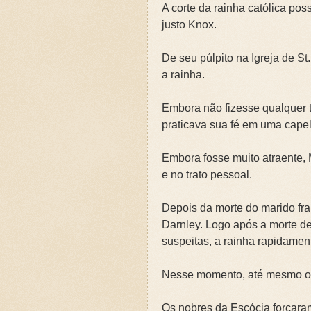
A corte da rainha católica pos
justo Knox.
De seu púlpito na Igreja de St
a rainha.
Embora não fizesse qualquer t
praticava sua fé em uma capel
Embora fosse muito atraente, 
e no trato pessoal.
Depois da morte do marido fra
Darnley. Logo após a morte de
suspeitas, a rainha rapidame
Nesse momento, até mesmo os 
Os nobres da Escócia forçara