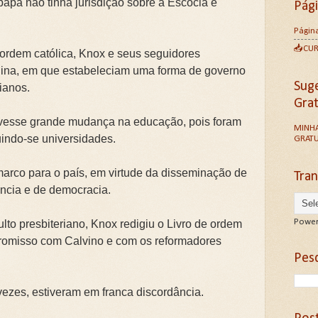
apa não tinha jurisdição sobre a Escócia e
Pág
Página
📥CU
a ordem católica, Knox e seus seguidores
lina, em que estabeleciam uma forma de governo
Sug
rianos.
Gra
vesse grande mudança na educação, pois foram
MINHA
luindo-se universidades.
GRATU
marco para o país, em virtude da disseminação de
Tran
ência e de democracia.
Power
ulto presbiteriano, Knox redigiu o Livro de ordem
omisso com Calvino e com os reformadores
Pesq
vezes, estiveram em franca discordância.