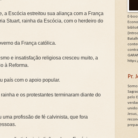
, a Escócia estreitou sua aliança com a França
E-boo
a Stuart, rainha da Escócia, com o herdeiro do
Econo
bibli
(Intr
Batalh
verno da França católica.
conte
contr
GARAN
o e insatisfação religiosa cresceu muito, a
https
io à Reforma.
Pr.
u país com o apoio popular.
Somos
Sagrad
 rainha e os protestantes terminaram diante do
pelo 
verdad
unido
Jesus
uma profissão de fé calvinista, que fora
recon
pessoas.
prepa