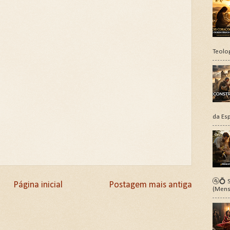
Teolo
da Esp
🚰💍 S
Página inicial
Postagem mais antiga
(Mens