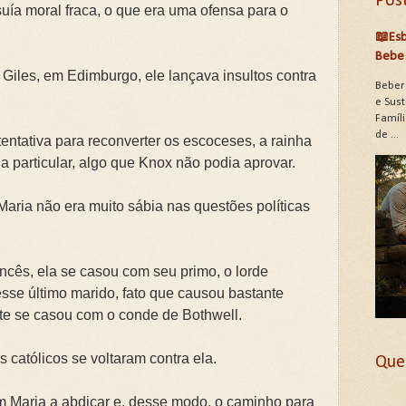
Pos
suía moral fraca, o que era uma ofensa para o
📖Esb
Bebe 
. Giles, em Edimburgo, ele lançava insultos contra
Beber
e Sus
Famíli
de ...
entativa para reconverter os escoceses, a rainha
a particular, algo que Knox não podia aprovar.
Maria não era muito sábia nas questões políticas
ncês, ela se casou com seu primo, o lorde
sse último marido, fato que causou bastante
nte se casou com o conde de Bothwell.
católicos se voltaram contra ela.
Que
m Maria a abdicar e, desse modo, o caminho para