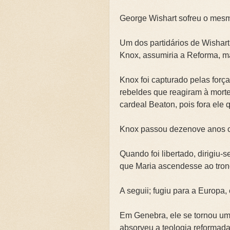
🌧️PRIMEIRA CAMPANHA: Ca
George Wishart sofreu o mes
📚SEGUNDA CAMPANHA: O 
Um dos partidários de Wishar
Knox, assumiria a Reforma, m
📚TERCEIRA CAMPANHA 202
Knox foi capturado pelas forç
🛡️CAMPANHA: Superando G
rebeldes que reagiram à mort
🌧️A IMPORTÂNCIA DA VID
cardeal Beaton, pois fora ele
Knox passou dezenove anos 
Quando foi libertado, dirigiu-
que Maria ascendesse ao tro
A seguii; fugiu para a Europa,
Em Genebra, ele se tornou um
absorveu a teologia reformada