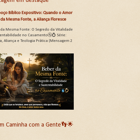
tagem em destaque
oço Bíblico Expositivo: Quando o Amor
da Mesma Fonte, a Aliança Floresce
 da Mesma Fonte: O Segredo da Vitalidade
tentabilidade no Casamento🚰💍 Série:
a, Aliança e Teologia Prática (Mensagem 2
m Caminha com a Gente👣🌟