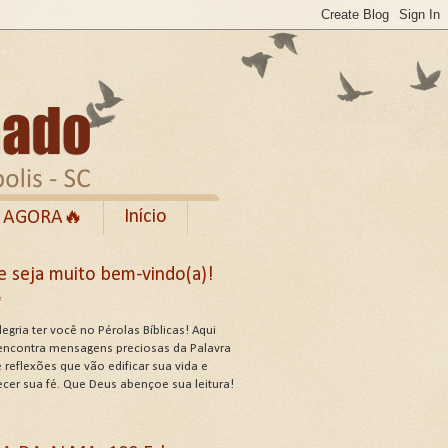
Início
 AGORA🔥
Rumble
e seja muito bem-vindo(a)!
cebook
✨
de Uso do Site
egria ter você no Pérolas Bíblicas! Aqui
encontra mensagens preciosas da Palavra
 reflexões que vão edificar sua vida e
ecer sua fé. Que Deus abençoe sua leitura!
US ATRIBUTOS .