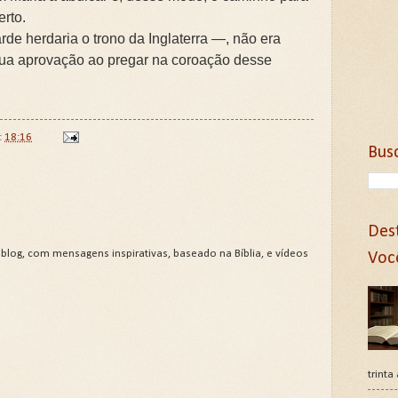
erto.
rde herdaria o trono da Inglaterra —, não era
sua aprovação ao pregar na coroação desse
t
18:16
Bus
Des
 blog, com mensagens inspirativas, baseado na Bíblia, e vídeos
Voc
trinta