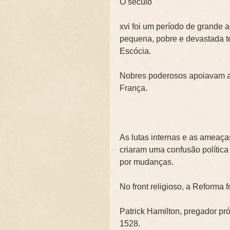
O século
💍CASAMENTO SEM SEXO: 
💍CASAMENTO SEM SEXO: 
xvi foi um período de grande a
pequena, pobre e devastada t
JARDIM SEM CERCA: QUA
Escócia.
REVELANDO O INVISÍVEL
Nobres poderosos apoiavam a 
Curso: Teologia Bíblica Ex
França.
Curso Completo: Teologia B
Curso: Ezequiel: A Simboló
Curso: Êxodo: A Jornada da
As lutas internas e as ameaça
Curso: Teologia Bíblica Exp
criaram uma confusão política
por mudanças.
Curso: Quando a Glória Vol
Curso Completo: Teologia B
No front religioso, a Reforma 
📚SETE ERROS QUE O CAS
Patrick Hamilton, pregador pr
1528.
A Fé Define seus Limites 