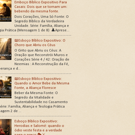
Emboço Bíblico Expositivo Para
Casais: Dois que se tornam um:
bebendo da mesma fonte.
Dois Corações, Uma Só Fonte: O
Segredo Bíblico da Verdadeira
Unidade. Série: Família, Aliança e
gia Prática (Mensagem 1 de 8) 👤Aprese...
📖Esboço Bíblico Expositivo: O
Choro que Abriu os Céus
O Grito que Abriu os Céus: A
Oração que Reconstrói Muros e
Corações Série 4 / 42: Oração de
Neemias : A Reconstrução da Fé,
erança e d...
📖Esboço Bíblico Expositivo:
Quando o Amor Bebe da Mesma
Fonte, a Aliança Floresce
Beber da Mesma Fonte: O
Segredo da Vitalidade e
Sustentabilidade no Casamento
érie: Família, Aliança e Teologia Prática
agem 2 de ...
Esboço Bíblico Expositivo:
Herodias e Salomé: quando o
ódio veste festa e a verdade
paga o preço 🎭⚔️