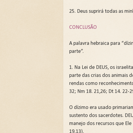
25. Deus suprirá todas as min
CONCLUSÃO
A palavra hebraica para “dízi
parte”.
1. Na Lei de DEUS, os israeli
parte das crias dos animais 
rendas como reconhecimento e
32; Nm 18. 21,26; Dt 14. 22-29
O dízimo era usado primariam
sustento dos sacerdotes. DE
manejo dos recursos que Ele l
19.13).