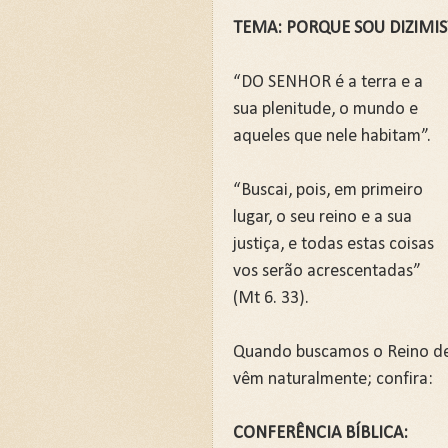
💍CASAMENTO SEM SEXO: 
TEMA: PORQUE SOU DIZIMIS
💍CASAMENTO SEM SEXO: 
JARDIM SEM CERCA: QUA
“DO SENHOR é a terra e a
sua plenitude, o mundo e
REVELANDO O INVISÍVEL
aqueles que nele habitam”.
Curso: Teologia Bíblica Ex
Curso Completo: Teologia B
“Buscai, pois, em primeiro
lugar, o seu reino e a sua
Curso: Ezequiel: A Simboló
justiça, e todas estas coisas
Curso: Êxodo: A Jornada da
vos serão acrescentadas”
Curso: Teologia Bíblica Exp
(Mt 6. 33).
Curso: Quando a Glória Vol
Quando buscamos o Reino de D
Curso Completo: Teologia B
vêm naturalmente; confira:
📚SETE ERROS QUE O CAS
CONFERÊNCIA BÍBLICA:
A Fé Define seus Limites 