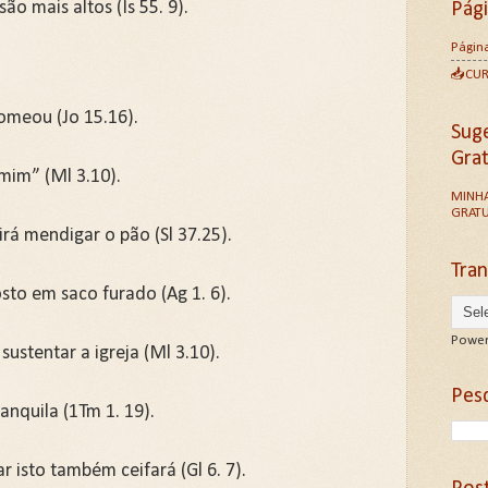
o mais altos (Is 55. 9).
Pág
Página
📥CU
omeou (Jo 15.16).
Sug
Gra
 mim” (Ml 3.10).
MINHA
GRATU
rá mendigar o pão (Sl 37.25).
Tran
sto em saco furado (Ag 1. 6).
Power
sustentar a igreja (Ml 3.10).
Pesq
anquila (1Tm 1. 19).
isto também ceifará (Gl 6. 7).