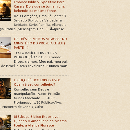
Emboço Bíblico Expositivo Para
Casais: Dois que se tornam um:
bebendo da mesma fonte.
Dois Corações, Uma Só Fonte: O
Segredo Bíblico da Verdadeira
Unidade. Série: Família, Aliança e
gia Prática (Mensagem 1 de 8) 👤Aprese...
OS TRÊS PRIMEIROS MILAGRES NO
MINISTÉRIO DO PROFETA ELISEU (
PARTE II )
TEXTO BASÍCO II RS 2:12-25
INTRODUÇÃO 12.O que vendo
Eliseu, clamou: Meu pai, meu pai,
 de Israel, e seus cavaleiros! E nunca mais
ESBOÇO BÍBLICO EXPOSITIVO:
Quem é seu conselheiro?
Conselho sem Deus é
manipulação. Autor: Pr. João
Nunes Machado — FATEC —
Florianópolis/SC Público-Alvo:
, Encontro de Casais, Culto ...
📖Esboço Bíblico Expositivo:
Quando o Amor Bebe da Mesma
Fonte, a Aliança Floresce