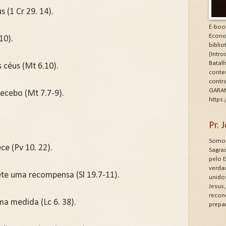
 (1 Cr 29. 14).
E-boo
Econo
10).
bibli
(Intr
Batalh
 céus (Mt 6.10).
conte
contr
GARAN
recebo (Mt 7.7-9).
https
.
Pr.
Somos
ce (Pv 10. 22).
Sagrad
pelo 
verdad
ete uma recompensa (Sl 19.7-11).
unido
Jesus
recon
a medida (Lc 6. 38).
prepa