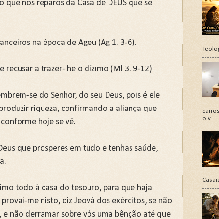
do que nos reparos da Casa de DEUS que se
anceiros na época de Ageu (Ag 1. 3-6).
Teolo
 recusar a trazer-lhe o dízimo (Ml 3. 9-12).
mbrem-se do Senhor, do seu Deus, pois é ele
produzir riqueza, confirmando a aliança que
carros
o v...
 conforme hoje se vê.
 Deus que prosperes em tudo e tenhas saúde,
a.
Casais
zimo todo à casa do tesouro, para que haja
provai-me nisto, diz Jeová dos exércitos, se não
éu, e não derramar sobre vós uma bênção até que