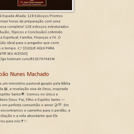
k Espada Afiada: 128 Esboços Prontos
mize horas de preparação com uma
oteca completa! 128 esboços estruturados
odução, Tópicos e Conclusão) cobrindo
a Espiritual, Família, Finanças e Fé. O
údo ideal para o pregador que corre
a o tempo. 👉 [CLIQUE AQUI PARA
TIR SEU ACESSO]
://go.hotmart.com/B105797443W
 João Nunes Machado
 um ministério pastoral guiado pela Bíblia
a 📖, a revelação viva de Deus, inspirada
Espírito Santo🌟. Cremos no único e
eiro Deus: Pai, Filho e Espírito Santo —
s em perfeita comunhão e amor 🤝💛. Em
, encontramos o caminho para o perdão, a
ciliação e a vida abundante que Ele
rou para nós✝️✨.