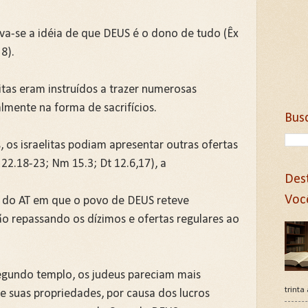
va-se a idéia de que DEUS é o dono de tudo (Êx
 8).
litas eram instruídos a trazer numerosas
almente na forma de sacrifícios.
Bus
s, os israelitas podiam apresentar outras ofertas
 22.18-23; Nm 15.3; Dt 12.6,17), a
Des
Voc
a do AT em que o povo de DEUS reteve
ão repassando os dízimos e ofertas regulares ao
egundo templo, os judeus pareciam mais
trinta
e suas propriedades, por causa dos lucros