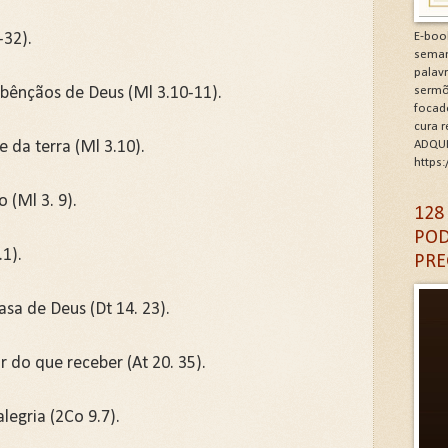
minhos de Gratidão e Renovação.Clique na letra G
-32).
E-boo
seman
CÓDIGO DA GRATIDÃO. Clique na letra G
palav
 bênçãos de Deus (Ml 3.10-11).
sermõ
focad
6: As Doenças da Alma. Clique na letra G
cura 
 da terra (Ml 3.10).
ADQUI
igantes da Alma. Clique na letra G
https
 (Ml 3. 9).
A DA IGREJA PARA A EVANGELIZAÇÃO. Clique na letra
128
POD
.1).
PRE
asa de Deus (Dt 14. 23).
 do que receber (At 20. 35).
egria (2Co 9.7).