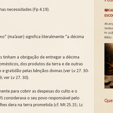
Pos
has necessidades (Fp 4.19).
📖Esb
ESCO
Alcan
Simbo
Pr. J
mo” (ma’aser) significa literalmente “a décima
Bíblic..
tas tinham a obrigação de entregar a décima
domésticos, dos produtos da terra e de outras
 gratidão pelas bênçãos divinas (ver Lv 27. 30-
; ver Lv 27. 30).
ente para cobrir as despesas do culto e o
US considerava o seu povo responsável pelo
Que
hes dera na terra prometida (cf. Mt 25.15; Lc