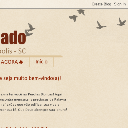
Início
 AGORA🔥
Rumble
e seja muito bem-vindo(a)!
cebook
✨
de Uso do Site
egria ter você no Pérolas Bíblicas! Aqui
encontra mensagens preciosas da Palavra
 reflexões que vão edificar sua vida e
ecer sua fé. Que Deus abençoe sua leitura!
US ATRIBUTOS .