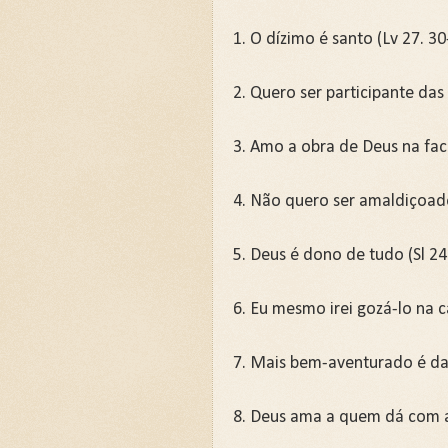
🌧️PRIMEIRA CAMPANHA: Ca
1. O dízimo é santo (Lv 27. 30
📚SEGUNDA CAMPANHA: O 
2. Quero ser participante das
📚TERCEIRA CAMPANHA 202
3. Amo a obra de Deus na face
🛡️CAMPANHA: Superando G
4. Não quero ser amaldiçoado
🌧️A IMPORTÂNCIA DA VID
5. Deus é dono de tudo (Sl 24
6. Eu mesmo irei gozá-lo na c
7. Mais bem-aventurado é dar
8. Deus ama a quem dá com al