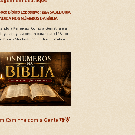
tagem em destaque
oço Bíblico Expositivo: 📖A SABEDORIA
NDIDA NOS NÚMEROS DA BÍBLIA
çando a Perfeição: Como a Gematria e a
logia Antiga Apontam para Cristo✝️🔍 Por:
oão Nunes Machado Série: Hermenêutica
.
m Caminha com a Gente👣🌟