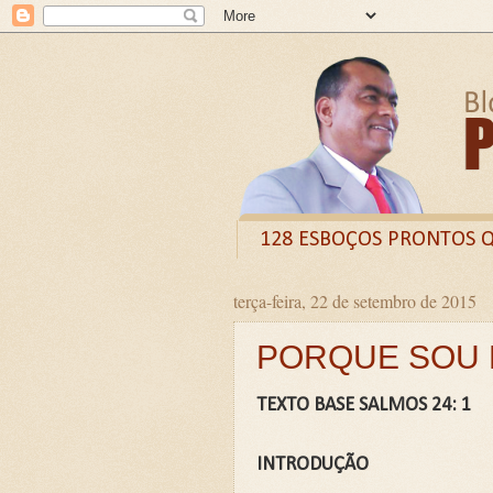
128 ESBOÇOS PRONTOS 
terça-feira, 22 de setembro de 2015
Odysee
Livro
X (
PORQUE SOU D
CURSO DE FORMAÇÃO D
LIVRETO: TÍTULO - O VE
TEXTO BASE SALMOS 24: 1
Guia prático: Como ensinar 
O QUE A BÍBLIA DIZ SOBR
INTRODUÇÃO