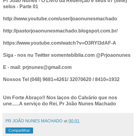
Pr João Nunes - O Livro da Redenção e seus 07 (sete)
selos - Parte 01
http://www.youtube.com/user/joaonunesmachado
http://pastorjoaonunesmachado.blogspot.com.br/
https://www.youtube.com/watch?v=O3RYI3dAF-A
Siga - nos nu Twitter somentebíblia.com @Prjoaonunes
E - mail: prjnunes@gmail.com
Nossos Tel (048) 9681=4261/ 32070620 / 8410=1932
Um Forte Abraço!! Nos laços do Calvário que nos
une......A serviço do Rei, Pr João Nunes Machado
PR JOÃO NUNES MACHADO
at
00:01
Compartilhar