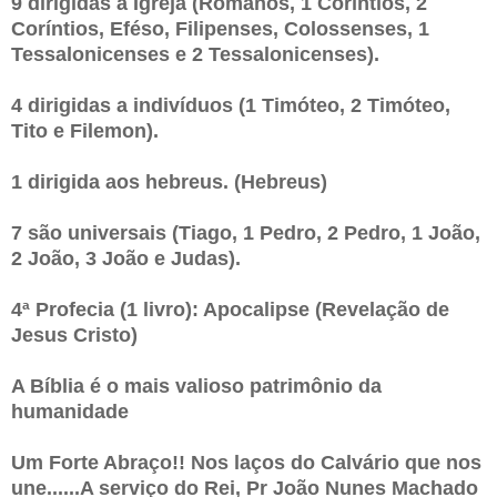
9 dirigidas a Igreja (Romanos, 1 Coríntios, 2
Coríntios, Eféso, Filipenses, Colossenses, 1
Tessalonicenses e 2 Tessalonicenses).
4 dirigidas a indivíduos (1 Timóteo, 2 Timóteo,
Tito e Filemon).
1 dirigida aos hebreus. (Hebreus)
7 são universais (Tiago, 1 Pedro, 2 Pedro, 1 João,
2 João, 3 João e Judas).
4ª Profecia (1 livro): Apocalipse (Revelação de
Jesus Cristo)
A Bíblia é o mais valioso patrimônio da
humanidade
Um Forte Abraço!! Nos laços do Calvário que nos
une......A serviço do Rei, Pr João Nunes Machado