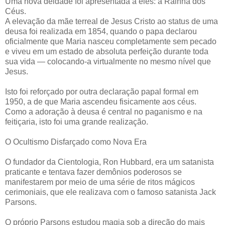
Uma nova deidade foi apresentada a eles: a Rainha dos
Céus.
A elevação da mãe terreal de Jesus Cristo ao status de uma
deusa foi realizada em 1854, quando o papa declarou
oficialmente que Maria nasceu completamente sem pecado
e viveu em um estado de absoluta perfeição durante toda
sua vida — colocando-a virtualmente no mesmo nível que
Jesus.
Isto foi reforçado por outra declaração papal formal em
1950, a de que Maria ascendeu fisicamente aos céus.
Como a adoração à deusa é central no paganismo e na
feitiçaria, isto foi uma grande realização.
O Ocultismo Disfarçado como Nova Era
O fundador da Cientologia, Ron Hubbard, era um satanista
praticante e tentava fazer demônios poderosos se
manifestarem por meio de uma série de ritos mágicos
cerimoniais, que ele realizava com o famoso satanista Jack
Parsons.
O próprio Parsons estudou magia sob a direção do mais