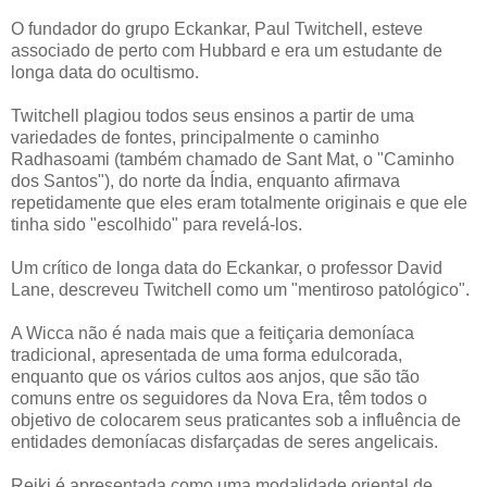
O fundador do grupo Eckankar, Paul Twitchell, esteve
associado de perto com Hubbard e era um estudante de
longa data do ocultismo.
Twitchell plagiou todos seus ensinos a partir de uma
variedades de fontes, principalmente o caminho
Radhasoami (também chamado de Sant Mat, o "Caminho
dos Santos"), do norte da Índia, enquanto afirmava
repetidamente que eles eram totalmente originais e que ele
tinha sido "escolhido" para revelá-los.
Um crítico de longa data do Eckankar, o professor David
Lane, descreveu Twitchell como um "mentiroso patológico".
A Wicca não é nada mais que a feitiçaria demoníaca
tradicional, apresentada de uma forma edulcorada,
enquanto que os vários cultos aos anjos, que são tão
comuns entre os seguidores da Nova Era, têm todos o
objetivo de colocarem seus praticantes sob a influência de
entidades demoníacas disfarçadas de seres angelicais.
Reiki é apresentada como uma modalidade oriental de