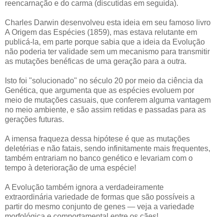
reencarnação e do carma (discutidas em seguida).
Charles Darwin desenvolveu esta ideia em seu famoso livro
A Origem das Espécies (1859), mas estava relutante em
publicá-la, em parte porque sabia que a ideia da Evolução
não poderia ter validade sem um mecanismo para transmitir
as mutações benéficas de uma geração para a outra.
Isto foi "solucionado" no século 20 por meio da ciência da
Genética, que argumenta que as espécies evoluem por
meio de mutações casuais, que conferem alguma vantagem
no meio ambiente, e são assim retidas e passadas para as
gerações futuras.
A imensa fraqueza dessa hipótese é que as mutações
deletérias e não fatais, sendo infinitamente mais frequentes,
também entrariam no banco genético e levariam com o
tempo à deterioração de uma espécie!
A Evolução também ignora a verdadeiramente
extraordinária variedade de formas que são possíveis a
partir do mesmo conjunto de genes — veja a variedade
morfológica e comportamental entre os cães!