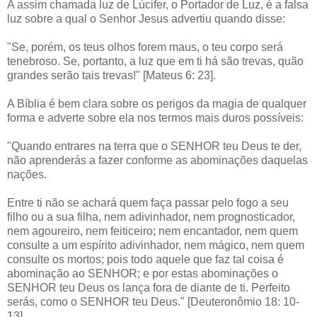
A assim chamada luz de Lúcifer, o Portador de Luz, é a falsa
luz sobre a qual o Senhor Jesus advertiu quando disse:
"Se, porém, os teus olhos forem maus, o teu corpo será
tenebroso. Se, portanto, a luz que em ti há são trevas, quão
grandes serão tais trevas!" [Mateus 6: 23].
A Bíblia é bem clara sobre os perigos da magia de qualquer
forma e adverte sobre ela nos termos mais duros possíveis:
"Quando entrares na terra que o SENHOR teu Deus te der,
não aprenderás a fazer conforme as abominações daquelas
nações.
Entre ti não se achará quem faça passar pelo fogo a seu
filho ou a sua filha, nem adivinhador, nem prognosticador,
nem agoureiro, nem feiticeiro; nem encantador, nem quem
consulte a um espírito adivinhador, nem mágico, nem quem
consulte os mortos; pois todo aquele que faz tal coisa é
abominação ao SENHOR; e por estas abominações o
SENHOR teu Deus os lança fora de diante de ti. Perfeito
serás, como o SENHOR teu Deus." [Deuteronômio 18: 10-
13].