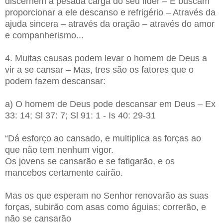
discernem a pesada carga do seu líder – E buscam
proporcionar a ele descanso e refrigério – Através da
ajuda sincera – através da oração – através do amor
e companherismo...
4. Muitas causas podem levar o homem de Deus a
vir a se cansar – Mas, tres são os fatores que o
podem fazem descansar:
a) O homem de Deus pode descansar em Deus – Ex
33: 14; Sl 37: 7;
Sl 91: 1 - Is 40: 29-31
“Dá esforço ao cansado, e multiplica as forças ao
que não tem nenhum vigor.
Os jovens se cansarão e se fatigarão, e os
mancebos certamente cairão.
Mas os que esperam no Senhor renovarão as suas
forças, subirão com asas como águias; correrão, e
não se cansarão