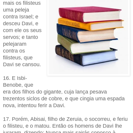
mais os filisteus
uma peleja
contra Israel; e
desceu Davi, e
com ele os seus
servos; e tanto
pelejaram
contra os
filisteus, que
Davi se cansou.
16. E Isbi-
Benobe, que
era dos filhos do gigante, cuja lança pesava
trezentos siclos de cobre, e que cingia uma espada
nova, intentou ferir a Davi.
17. Porém, Abisai, filho de Zeruia, o socorreu, e feriu
o filisteu, e o matou. Então os homens de Davi lhe
juraram, dizendo: Nunca mais sairás conosco à