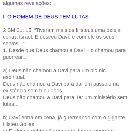
algumas revelações:
I. O HOMEM DE DEUS TEM LUTAS
2 SM 21: 15 “Tiveram mais os filisteus uma peleja
contra Israel. E desceu Daví, e com ele os seus
servos...”
1. Desde que Deus chamou a Daví – o chamou para
guerrear...
a) Deus não chamou a Davi para um pic-nic
espiritual.
Deus não chamou a Davi para dar um passeio na
existência sem tribulaões.
Deus não chamou a Daví para Ter um ministério sem
lutas...
b) Daví entra em cena, já guerreando com o gigante
filisteu Golias
c) E, desde então não parou de lutar e guerrear...