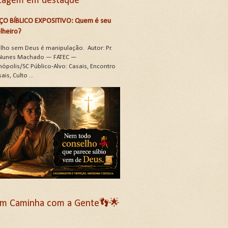
tagem em destaque
ÇO BÍBLICO EXPOSITIVO: Quem é seu
lheiro?
lho sem Deus é manipulação. Autor: Pr.
Nunes Machado — FATEC —
nópolis/SC Público-Alvo: Casais, Encontro
ais, Culto ...
m Caminha com a Gente👣🌟