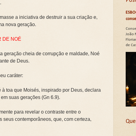
Pos
.
ESBO
asse a iniciativa de destruir a sua criação e,
conse
uma nova geração.
Conse
João 
R DE NOÉ
Floria
de Cas
a geração cheia de corrupção e maldade, Noé
iante de Deus.
eu caráter:
é à toa que Moisés, inspirado por Deus, declara
o em suas gerações (Gn 6.9).
amente para revelar o contraste entre o
s seus contemporâneos, que, com certeza,
Que