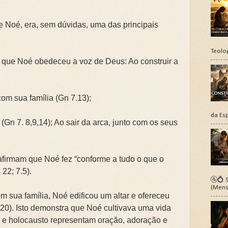
e Noé, era, sem dúvidas, uma das principais
Teolo
e que Noé obedeceu a voz de Deus: Ao construir a
om sua família (Gn 7.13);
da Esp
(Gn 7. 8,9,14); Ao sair da arca, junto com os seus
afirmam que Noé fez “conforme a tudo o que o
22; 7.5).
🚰💍 S
(Mens
m sua família, Noé edificou um altar e ofereceu
20). Isto demonstra que Noé cultivava uma vida
r e holocausto representam oração, adoração e