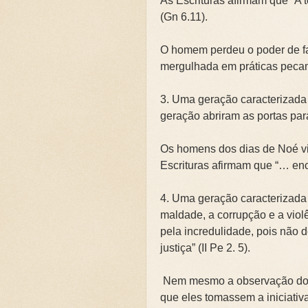
As Escrituras afirmam que “A 
(Gn 6.11).
O homem perdeu o poder de fa
mergulhada em práticas pecam
3. Uma geração caracterizada
geração abriram as portas para
Os homens dos dias de Noé v
Escrituras afirmam que “… ench
4. Uma geração caracterizada
maldade, a corrupção e a viol
pela incredulidade, pois não 
justiça” (II Pe 2. 5).
Nem mesmo a observação do m
que eles tomassem a iniciativ