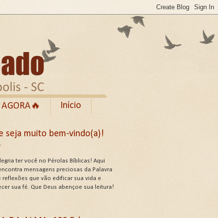
Início
 AGORA🔥
Rumble
e seja muito bem-vindo(a)!
cebook
✨
de Uso do Site
egria ter você no Pérolas Bíblicas! Aqui
encontra mensagens preciosas da Palavra
 reflexões que vão edificar sua vida e
ecer sua fé. Que Deus abençoe sua leitura!
US ATRIBUTOS .