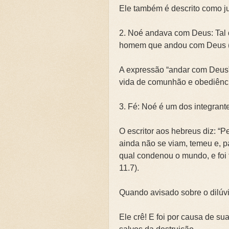
Ele também é descrito como j
2. Noé andava com Deus: Tal
homem que andou com Deus (Gn
A expressão “andar com Deus”
vida de comunhão e obediênc
3. Fé: Noé é um dos integrant
O escritor aos hebreus diz: “
ainda não se viam, temeu e, pa
qual condenou o mundo, e foi f
11.7).
Quando avisado sobre o dilúvi
Ele crê! E foi por causa de sua