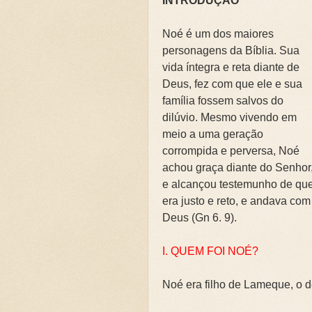
INTRODUÇÃO
💍CASAMENTO SEM SEXO: 
💍CASAMENTO SEM SEXO: 
Noé é um dos maiores
personagens da Bíblia. Sua
JARDIM SEM CERCA: QUA
vida íntegra e reta diante de
Deus, fez com que ele e sua
REVELANDO O INVISÍVEL
família fossem salvos do
Curso: Teologia Bíblica Ex
dilúvio. Mesmo vivendo em
Curso Completo: Teologia B
meio a uma geração
corrompida e perversa, Noé
Curso: Ezequiel: A Simboló
achou graça diante do Senhor
Curso: Êxodo: A Jornada da
e alcançou testemunho de qu
era justo e reto, e andava com
Curso: Teologia Bíblica Exp
Deus (Gn 6. 9).
Curso: Quando a Glória Vol
Curso Completo: Teologia B
I. QUEM FOI NOÉ?
📚SETE ERROS QUE O CAS
Noé era filho de Lameque, o 
A Fé Define seus Limites 