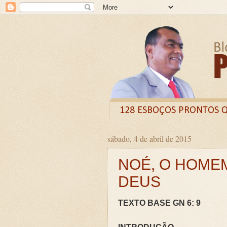
128 ESBOÇOS PRONTOS 
sábado, 4 de abril de 2015
Odysee
Livro
X (
NOÉ, O HOME
CURSO DE FORMAÇÃO D
DEUS
LIVRETO: TÍTULO - O VE
Guia prático: Como ensinar 
TEXTO BASE GN 6: 9
O QUE A BÍBLIA DIZ SOBR