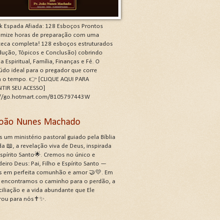
k Espada Afiada: 128 Esboços Prontos
mize horas de preparação com uma
oteca completa! 128 esboços estruturados
odução, Tópicos e Conclusão) cobrindo
a Espiritual, Família, Finanças e Fé. O
údo ideal para o pregador que corre
a o tempo. 👉 [CLIQUE AQUI PARA
TIR SEU ACESSO]
://go.hotmart.com/B105797443W
 João Nunes Machado
 um ministério pastoral guiado pela Bíblia
a 📖, a revelação viva de Deus, inspirada
Espírito Santo🌟. Cremos no único e
eiro Deus: Pai, Filho e Espírito Santo —
s em perfeita comunhão e amor 🤝💛. Em
, encontramos o caminho para o perdão, a
ciliação e a vida abundante que Ele
rou para nós✝️✨.