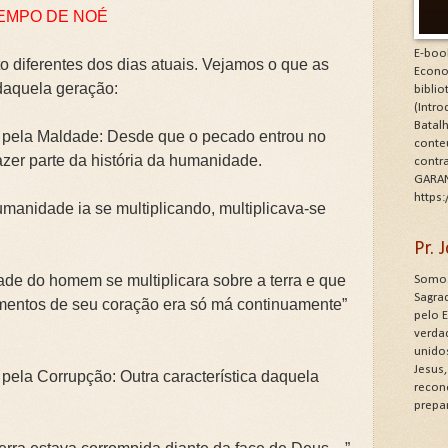
TEMPO DE NOÉ
E-boo
 diferentes dos dias atuais. Vejamos o que as
Econo
daquela geração:
bibli
(Intr
Batalh
 pela Maldade: Desde que o pecado entrou no
conte
zer parte da história da humanidade.
contr
GARAN
https
manidade ia se multiplicando, multiplicava-se
Pr.
e do homem se multiplicara sobre a terra e que
Somos
Sagrad
mentos de seu coração era só má continuamente”
pelo 
verdad
unido
Jesus
pela Corrupção: Outra característica daquela
recon
prepa