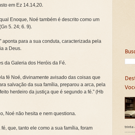
usto em Ez 14.14,20.
 qual Enoque, Noé também é descrito como um
 5. 24; 6. 9).
 aponta para a sua conduta, caracterizada pela
ia a Deus.
Bus
es da Galeria dos Heróis da Fé.
Pela fé Noé, divinamente avisado das coisas que
Des
ra salvação da sua família, preparou a arca, pela
Voc
eito herdeiro da justiça que é segundo a fé.” (Hb
o, Noé não hesita e nem questiona.
trinta
 fé, que, tanto ele como a sua família, foram