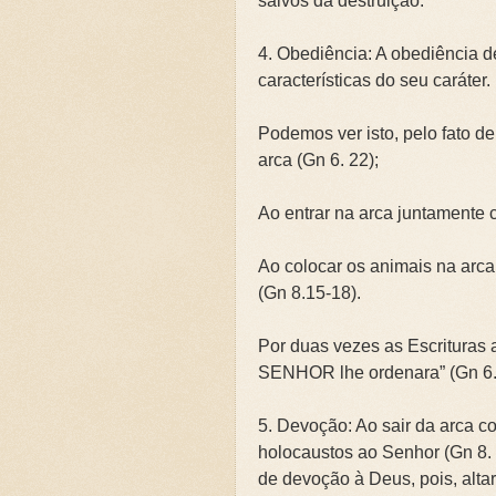
salvos da destruição.
4. Obediência: A obediência d
características do seu caráter.
Podemos ver isto, pelo fato d
arca (Gn 6. 22);
Ao entrar na arca juntamente c
Ao colocar os animais na arca 
(Gn 8.15-18).
Por duas vezes as Escrituras 
SENHOR lhe ordenara” (Gn 6. 
5. Devoção: Ao sair da arca co
holocaustos ao Senhor (Gn 8. 
de devoção à Deus, pois, alta