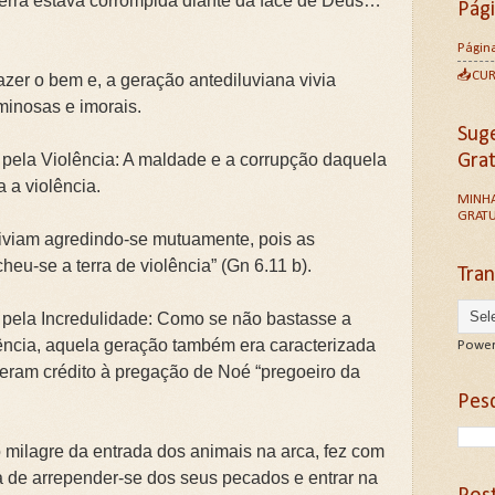
terra estava corrompida diante da face de Deus…”
Pág
Página
📥CU
zer o bem e, a geração antediluviana vivia
inosas e imorais.
Sug
 pela Violência: A maldade e a corrupção daquela
Gra
 a violência.
MINHA
GRATU
iviam agredindo-se mutuamente, pois as
eu-se a terra de violência” (Gn 6.11 b).
Tran
 pela Incredulidade: Como se não bastasse a
ência, aquela geração também era caracterizada
Power
deram crédito à pregação de Noé “pregoeiro da
Pesq
ilagre da entrada dos animais na arca, fez com
a de arrepender-se dos seus pecados e entrar na