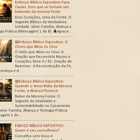
Emboço Bíblico Expositivo Para
Casais: Dois que se tornam um:
bebendo da mesma fonte.
Dois Corações, Uma Só Fonte: O
Segredo Bíblico da Verdadeira
Unidade. Série: Família, Aliança e
gia Prática (Mensagem 1 de 8) 👤Aprese...
📖Esboço Bíblico Expositivo: O
Choro que Abriu os Céus
O Grito que Abriu os Céus: A
Oração que Reconstrói Muros e
Corações Série 4 / 42: Oração de
Neemias : A Reconstrução da Fé,
erança e d...
📖Esboço Bíblico Expositivo:
Quando o Amor Bebe da Mesma
Fonte, a Aliança Floresce
Beber da Mesma Fonte: O
Segredo da Vitalidade e
Sustentabilidade no Casamento
érie: Família, Aliança e Teologia Prática
agem 2 de ...
ESBOÇO BÍBLICO EXPOSITIVO:
Quem é seu conselheiro?
Conselho sem Deus é