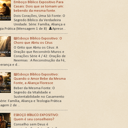
Emboço Bíblico Expositivo Para
Casais: Dois que se tornam um:
bebendo da mesma fonte.
Dois Corações, Uma Só Fonte: O
Segredo Bíblico da Verdadeira
Unidade. Série: Família, Aliança e
gia Prática (Mensagem 1 de 8) 👤Aprese...
📖Esboço Bíblico Expositivo: O
Choro que Abriu os Céus
O Grito que Abriu os Céus: A
Oração que Reconstrói Muros e
Corações Série 4 / 42: Oração de
Neemias : A Reconstrução da Fé,
erança e d...
📖Esboço Bíblico Expositivo:
Quando o Amor Bebe da Mesma
Fonte, a Aliança Floresce
Beber da Mesma Fonte: O
Segredo da Vitalidade e
Sustentabilidade no Casamento
érie: Família, Aliança e Teologia Prática
agem 2 de ...
ESBOÇO BÍBLICO EXPOSITIVO:
Quem é seu conselheiro?
Conselho sem Deus é