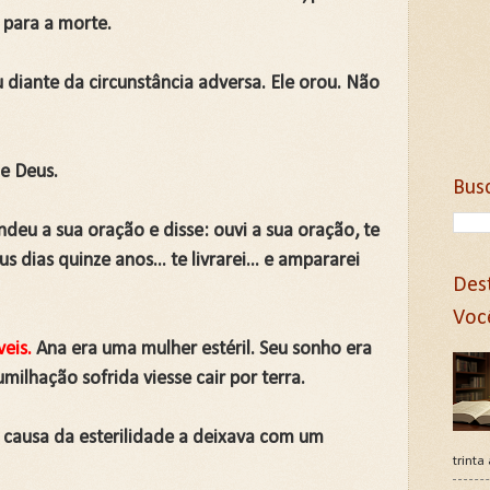
 para a morte.
 diante da circunstância adversa. Ele orou. Não
de Deus.
Bus
deu a sua oração e disse: ouvi a sua oração, te
us dias quinze anos... te livrarei... e ampararei
Des
Voc
veis.
Ana era uma mulher estéril. Seu sonho era
umilhação sofrida viesse cair por terra.
r causa da esterilidade a deixava com um
trinta