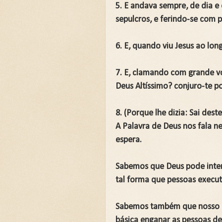
5. E andava sempre, de dia e
🌧️PRIMEIRA CAMPANHA: Ca
sepulcros, e ferindo-se com 
📚SEGUNDA CAMPANHA: O 
6. E, quando viu Jesus ao lon
📚TERCEIRA CAMPANHA 202
7. E, clamando com grande voz
🛡️CAMPANHA: Superando G
Deus Altíssimo? conjuro-te 
🌧️A IMPORTÂNCIA DA VID
8. (Porque lhe dizia: Sai des
A Palavra de Deus nos fala ne
espera.
Sabemos que Deus pode inter
tal forma que pessoas execu
Sabemos também que nosso i
básica enganar as pessoas d