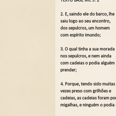
TEXTO BASE MC 5: 2
💍CASAMENTO SEM SEXO: 
💍CASAMENTO SEM SEXO: 
2. E, saindo ele do barco, lhe
JARDIM SEM CERCA: QUA
saiu logo ao seu encontro,
dos sepulcros, um homem
REVELANDO O INVISÍVEL
com espírito imundo;
Curso: Teologia Bíblica Ex
Curso Completo: Teologia B
3. O qual tinha a sua morada
nos sepulcros, e nem ainda
Curso: Ezequiel: A Simboló
com cadeias o podia alguém
Curso: Êxodo: A Jornada da
prender;
Curso: Teologia Bíblica Exp
4. Porque, tendo sido muitas
Curso: Quando a Glória Vol
vezes preso com grilhões e
Curso Completo: Teologia B
cadeias, as cadeias foram por
📚SETE ERROS QUE O CAS
migalhas, e ninguém o podia
A Fé Define seus Limites 