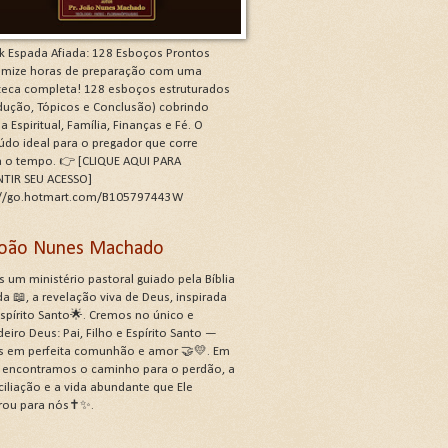
k Espada Afiada: 128 Esboços Prontos
mize horas de preparação com uma
oteca completa! 128 esboços estruturados
odução, Tópicos e Conclusão) cobrindo
a Espiritual, Família, Finanças e Fé. O
údo ideal para o pregador que corre
a o tempo. 👉 [CLIQUE AQUI PARA
TIR SEU ACESSO]
://go.hotmart.com/B105797443W
 João Nunes Machado
 um ministério pastoral guiado pela Bíblia
a 📖, a revelação viva de Deus, inspirada
Espírito Santo🌟. Cremos no único e
eiro Deus: Pai, Filho e Espírito Santo —
s em perfeita comunhão e amor 🤝💛. Em
, encontramos o caminho para o perdão, a
ciliação e a vida abundante que Ele
rou para nós✝️✨.