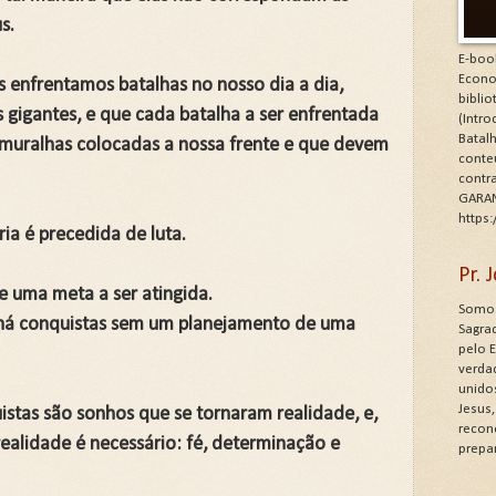
s.
E-boo
Econo
 enfrentamos batalhas no nosso dia a dia,
bibli
gigantes, e que cada batalha a ser enfrentada
(Intr
Batalh
 muralhas colocadas a nossa frente e que devem
conte
contr
GARAN
https
ia é precedida de luta.
Pr.
e uma meta a ser atingida.
Somos
o há conquistas sem um planejamento de uma
Sagrad
pelo 
verdad
unido
Jesus
istas são sonhos que se tornaram realidade, e,
recon
ealidade é necessário: fé, determinação e
prepa