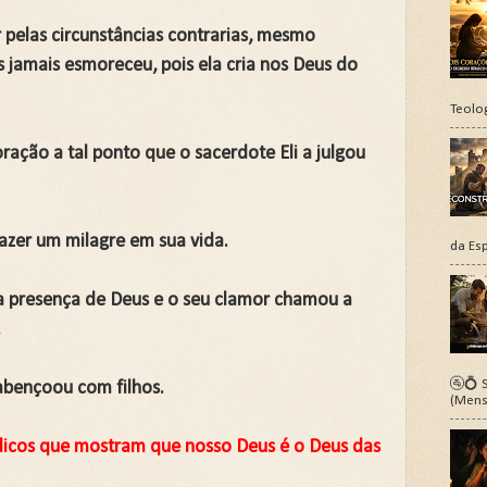
r pelas circunstâncias contrarias, mesmo
s jamais esmoreceu, pois ela cria nos Deus do
Teolo
ração a tal ponto que o sacerdote Eli a julgou
fazer um milagre em sua vida.
da Esp
na presença de Deus e o seu clamor chamou a
.
🚰💍 S
abençoou com filhos.
(Mens
licos que mostram que nosso Deus é o Deus das