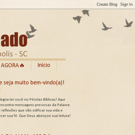
Início
 AGORA🔥
Rumble
e seja muito bem-vindo(a)!
cebook
✨
de Uso do Site
egria ter você no Pérolas Bíblicas! Aqui
encontra mensagens preciosas da Palavra
 reflexões que vão edificar sua vida e
ecer sua fé. Que Deus abençoe sua leitura!
US ATRIBUTOS .