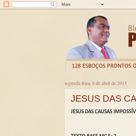
128 ESBOÇOS PRONTOS 
segunda-feira, 6 de abril de 2015
Odysee
Livro
X (
JESUS DAS CA
CURSO DE FORMAÇÃO D
LIVRETO: TÍTULO - O VE
JESUS DAS CAUSAS IMPOSSÍV
Guia prático: Como ensinar 
O QUE A BÍBLIA DIZ SOBR