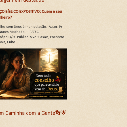
tagem em destaque
ÇO BÍBLICO EXPOSITIVO: Quem é seu
lheiro?
lho sem Deus é manipulação. Autor: Pr.
Nunes Machado — FATEC —
nópolis/SC Público-Alvo: Casais, Encontro
ais, Culto ...
m Caminha com a Gente👣🌟