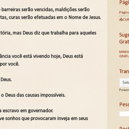
Pág
 barreiras serão vencidas, maldições serão
Página
tas, curas serão efetuadas em o Nome de Jesus.
📥CU
itória, mas Deus diz que trabalha para aqueles
Sug
Gra
MINHA
ncia você está vivendo hoje, Deus está
GRATU
por você.
Tran
 Deus.
Power
 o Deus das causas impossíveis.
Pesq
a escravo em governador.
 teve sonhos que provocaram inveja em seus