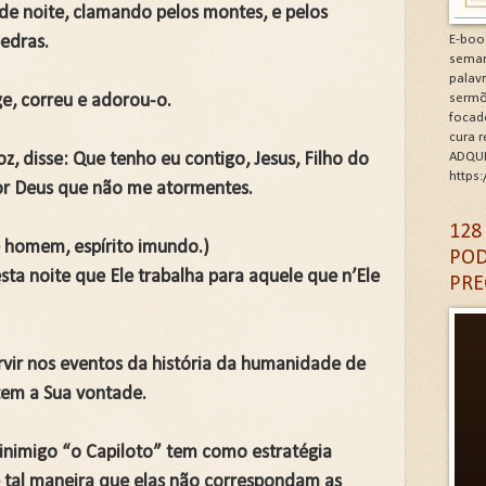
 de noite, clamando pelos montes, e pelos
minhos de Gratidão e Renovação.Clique na letra G
pedras.
E-boo
seman
CÓDIGO DA GRATIDÃO. Clique na letra G
palav
ge, correu e adorou-o.
sermõ
focad
6: As Doenças da Alma. Clique na letra G
cura 
, disse: Que tenho eu contigo, Jesus, Filho do
ADQUI
igantes da Alma. Clique na letra G
https
por Deus que não me atormentes.
A DA IGREJA PARA A EVANGELIZAÇÃO. Clique na letra
128
te homem, espírito imundo.)
POD
sta noite que Ele trabalha para aquele que n’Ele
PRE
vir nos eventos da história da humanidade de
tem a Sua vontade.
nimigo “o Capiloto” tem como estratégia
e tal maneira que elas não correspondam as