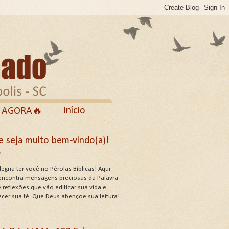
Início
 AGORA🔥
Rumble
e seja muito bem-vindo(a)!
cebook
✨
de Uso do Site
egria ter você no Pérolas Bíblicas! Aqui
encontra mensagens preciosas da Palavra
 reflexões que vão edificar sua vida e
ecer sua fé. Que Deus abençoe sua leitura!
US ATRIBUTOS .