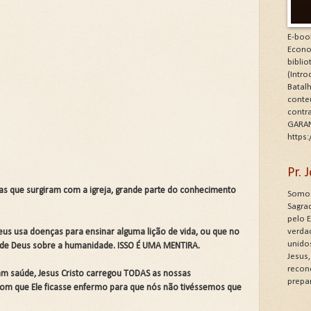
E-boo
Econo
bibli
(Intr
Batalh
conte
contr
GARAN
https
Pr.
nas que surgiram com a igreja, grande parte do conhecimento
Somos
Sagrad
pelo 
verdad
us usa doenças para ensinar alguma lição de vida, ou que no
unido
 de Deus sobre a humanidade. ISSO É UMA MENTIRA.
Jesus
recon
m saúde, Jesus Cristo carregou TODAS as nossas
prepa
 com que Ele ficasse enfermo para que nós não tivéssemos que