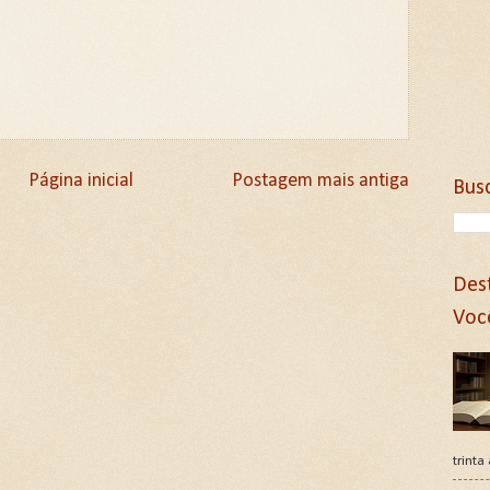
Página inicial
Postagem mais antiga
Bus
Des
Voc
trinta