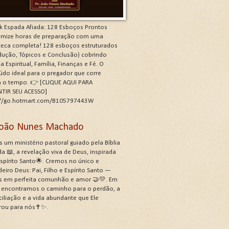
k Espada Afiada: 128 Esboços Prontos
mize horas de preparação com uma
oteca completa! 128 esboços estruturados
odução, Tópicos e Conclusão) cobrindo
a Espiritual, Família, Finanças e Fé. O
údo ideal para o pregador que corre
a o tempo. 👉 [CLIQUE AQUI PARA
TIR SEU ACESSO]
://go.hotmart.com/B105797443W
 João Nunes Machado
 um ministério pastoral guiado pela Bíblia
a 📖, a revelação viva de Deus, inspirada
Espírito Santo🌟. Cremos no único e
eiro Deus: Pai, Filho e Espírito Santo —
s em perfeita comunhão e amor 🤝💛. Em
, encontramos o caminho para o perdão, a
ciliação e a vida abundante que Ele
rou para nós✝️✨.