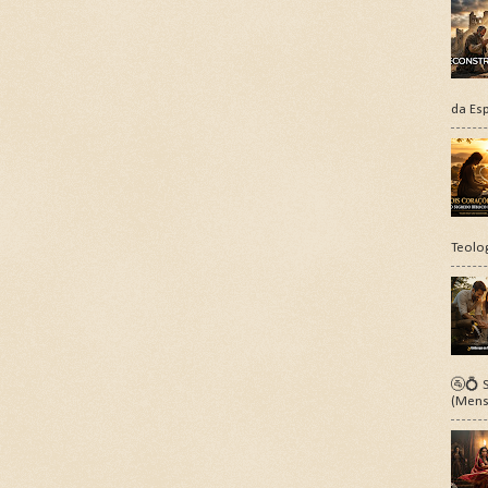
da Esp
Teolo
🚰💍 S
(Mens