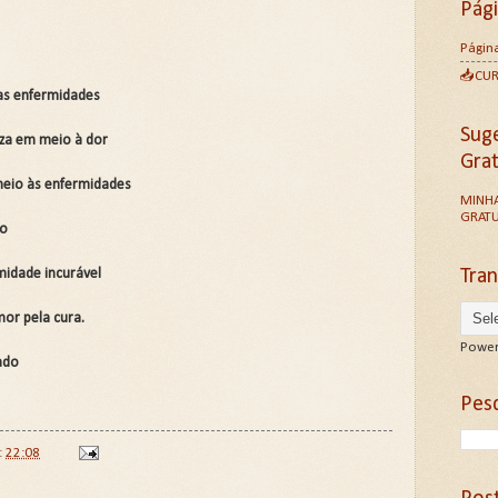
Pág
Página
📥CU
sas enfermidades
Sug
leza em meio à dor
Gra
 meio às enfermidades
MINHA
GRATU
do
Tran
rmidade incurável
mor pela cura.
Power
ado
Pesq
t
22:08