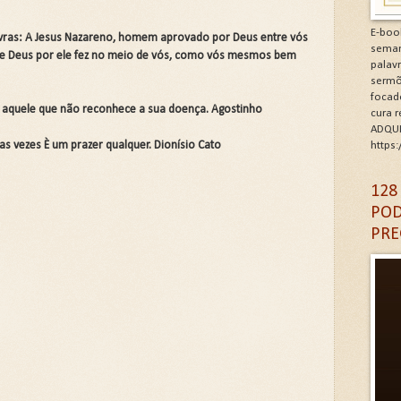
minhos de Gratidão e Renovação.Clique na letra G
E-boo
lavras: A Jesus Nazareno, homem aprovado por Deus entre vós
seman
que Deus por ele fez no meio de vós, como vós mesmos bem
CÓDIGO DA GRATIDÃO. Clique na letra G
palav
sermõ
focad
6: As Doenças da Alma. Clique na letra G
 aquele que não reconhece a sua doença. Agostinho
cura 
ADQUI
igantes da Alma. Clique na letra G
s vezes È um prazer qualquer. Dionísio Cato
https
A DA IGREJA PARA A EVANGELIZAÇÃO. Clique na letra
128
POD
PRE