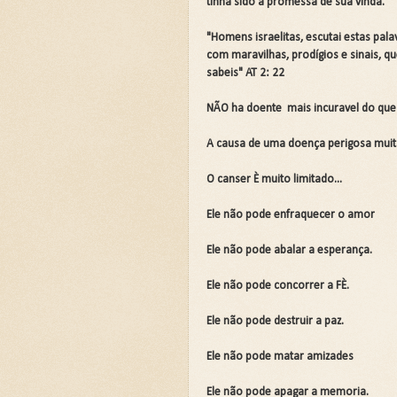
tinha sido a promessa de sua vinda.
🌧️PRIMEIRA CAMPANHA: Ca
"Homens israelitas, escutai estas pa
com maravilhas, prodígios e sinais, 
📚SEGUNDA CAMPANHA: O 
sabeis" AT 2: 22
📚TERCEIRA CAMPANHA 202
NÃO ha doente mais incuravel do que
🛡️CAMPANHA: Superando G
A causa de uma doença perigosa muita
🌧️A IMPORTÂNCIA DA VID
O canser È muito limitado...
Ele não pode enfraquecer o amor
Ele não pode abalar a esperança.
Ele não pode concorrer a FÈ.
Ele não pode destruir a paz.
Ele não pode matar amizades
Ele não pode apagar a memoria.