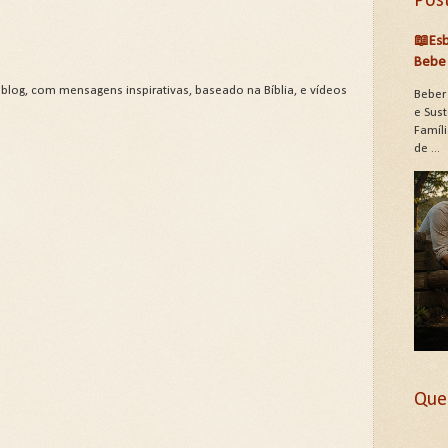
Pos
📖Esb
Bebe 
 blog, com mensagens inspirativas, baseado na Bíblia, e vídeos
Beber
e Sus
Famíli
de ...
Que