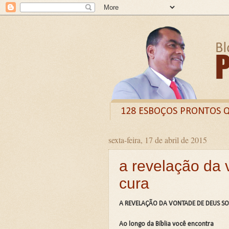
128 ESBOÇOS PRONTOS 
sexta-feira, 17 de abril de 2015
Odysee
Livro
X (
a revelação da 
CURSO DE FORMAÇÃO D
cura
LIVRETO: TÍTULO - O VE
Guia prático: Como ensinar 
A REVELAÇÃO DA VONTADE DE DEUS SO
O QUE A BÍBLIA DIZ SOBR
Ao longo da Bíblia você encontra