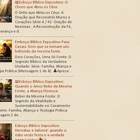
📖Esboço Bíblico Expositivo: O
Choro que Abriu os Céus
O Grito que Abriu os Céus: A
Oração que Reconstrói Muros e
Corações Série 4 / 42: Oração de
Neemias : A Reconstrução da Fé,
erança e d...
Emboço Bíblico Expositivo Para
Casais: Dois que se tornam um:
bebendo da mesma fonte.
Dois Corações, Uma Só Fonte: O
Segredo Bíblico da Verdadeira
Unidade. Série: Família, Aliança e
gia Prática (Mensagem 1 de 8) 👤Aprese...
📖Esboço Bíblico Expositivo:
Quando o Amor Bebe da Mesma
Fonte, a Aliança Floresce
Beber da Mesma Fonte: O
Segredo da Vitalidade e
Sustentabilidade no Casamento
érie: Família, Aliança e Teologia Prática
agem 2 de ...
Esboço Bíblico Expositivo:
Herodias e Salomé: quando o
ódio veste festa e a verdade
paga o preço 🎭⚔️