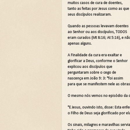
💍CASAMENTO SEM SEXO: 
muitos casos de cura de doentes,
tanto as feitas por Jesus como as que
💍CASAMENTO SEM SEXO: 
seus discípulos realizaram.
JARDIM SEM CERCA: QUA
Quando as pessoas levavam doentes
ao Senhor ou aos discípulos, TODOS
REVELANDO O INVISÍVEL
eram curados (Mt 8:16; At 5:16), e nã
apenas alguns.
Curso: Teologia Bíblica Ex
Curso Completo: Teologia B
A Finalidade da cura era exaltar e
glorificar a Deus, conforme o Senhor
Curso: Ezequiel: A Simboló
explicou aos discípulos que
perguntaram sobre o cego de
Curso: Êxodo: A Jornada da
nascença em João 9: 3: "foi assim
Curso: Teologia Bíblica Exp
para que se manifestem nele as obras
Curso: Quando a Glória Vol
O mesmo nós vemos no episódio da do
Curso Completo: Teologia B
"E Jesus, ouvindo isto, disse: Esta en
o Filho de Deus seja glorificado por el
📚SETE ERROS QUE O CAS
Os sinais, milagres e maravilhas serv
A Fé Define seus Limites 