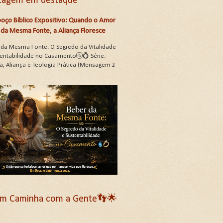
tagem em destaque
oço Bíblico Expositivo: Quando o Amor
da Mesma Fonte, a Aliança Floresce
 da Mesma Fonte: O Segredo da Vitalidade
tentabilidade no Casamento🚰💍 Série:
a, Aliança e Teologia Prática (Mensagem 2
m Caminha com a Gente👣🌟