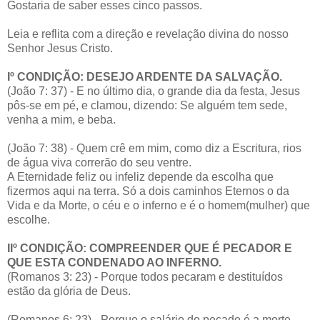
Gostaria de saber esses cinco passos.
Leia e reflita com a direção e revelação divina do nosso
Senhor Jesus Cristo.
Iº CONDIÇÃO: DESEJO ARDENTE DA SALVAÇÃO.
(João 7: 37) - E no último dia, o grande dia da festa, Jesus
pôs-se em pé, e clamou, dizendo: Se alguém tem sede,
venha a mim, e beba.
(João 7: 38) - Quem crê em mim, como diz a Escritura, rios
de água viva correrão do seu ventre.
A Eternidade feliz ou infeliz depende da escolha que
fizermos aqui na terra. Só a dois caminhos Eternos o da
Vida e da Morte, o céu e o inferno e é o homem(mulher) que
escolhe.
IIº CONDIÇÃO: COMPREENDER QUE É PECADOR E
QUE ESTA CONDENADO AO INFERNO.
(Romanos 3: 23) - Porque todos pecaram e destituídos
estão da glória de Deus.
(Romanos 6: 23) - Porque o salário do pecado é a morte,