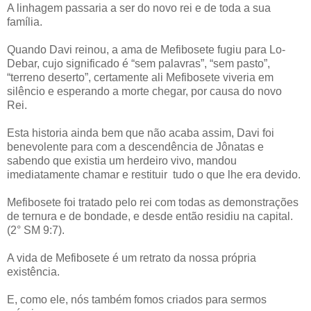
A linhagem passaria a ser do novo rei e de toda a sua
família.
Quando Davi reinou, a ama de Mefibosete fugiu para Lo-
Debar, cujo significado é “sem palavras”, “sem pasto”,
“terreno deserto”, certamente ali Mefibosete viveria em
silêncio e esperando a morte chegar, por causa do novo
Rei.
Esta historia ainda bem que não acaba assim, Davi foi
benevolente para com a descendência de Jônatas e
sabendo que existia um herdeiro vivo, mandou
imediatamente chamar e restituir tudo o que lhe era devido.
Mefibosete foi tratado pelo rei com todas as demonstrações
de ternura e de bondade, e desde então residiu na capital.
(2° SM 9:7).
A vida de Mefibosete é um retrato da nossa própria
existência.
E, como ele, nós também fomos criados para sermos