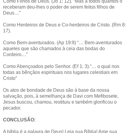
Como Filhos de Deus. (Jo 1: 12). “Mas a todos quantos o
receberam deu-lhes o poder de serem feitos filhos de
Deus…”
Como Herdeiros de Deus e Co-herdeiros de Cristo. (Rm 8:
17).
Como Bem-aventurados. (Ap 19:9) “… Bem-aventurados
aqueles que são chamados à ceia das bodas do
Cordeiro…”
Como Abençoados pelo Senhor. (Ef 1: 3).“… o qual nos
todas as bênçãos espirituais nos lugares celestiais em
Cristo”
Os atos de bondade de Deus são à base da nossa
salvação, pois, à semelhança de Davi com Mefibosete,
Jesus buscou, chamou, restituiu e também glorificou o
pecador.
CONCLUSÃO:
A bíblia é a palavra de Deus! Leia sua Bíblia! Ame sua