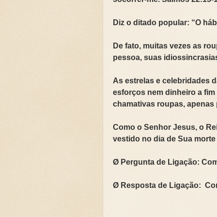
🌧️PRIMEIRA CAMPANHA: Ca
Diz o ditado popular: “O há
📚SEGUNDA CAMPANHA: O 
De fato, muitas vezes as ro
📚TERCEIRA CAMPANHA 202
pessoa, suas idiossincrasia
🛡️CAMPANHA: Superando G
As estrelas e celebridades
esforços nem dinheiro a fi
🌧️A IMPORTÂNCIA DA VID
chamativas roupas, apenas p
Como o Senhor Jesus, o Rei
vestido no dia de Sua morte 
Ø Pergunta de Ligação: Co
Ø Resposta de Ligação: Co