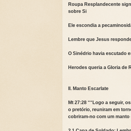
Roupa Resplandecente sign
sobre Si
Ele escondia a pecaminosid
Lembre que Jesus respondeu 
O Sinédrio havia escutado e
Herodes queria a Gloria de 
II. Manto Escarlate
Mt 27:28 ““Logo a seguir, o
o pretório, reuniram em torn
cobriram-no com um manto es
2.1 Capa de Soldado: Lemb