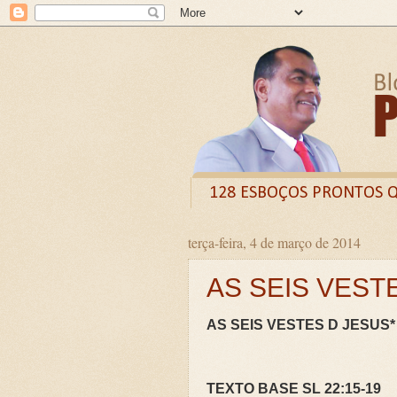
128 ESBOÇOS PRONTOS 
terça-feira, 4 de março de 2014
Odysee
Livro
X (
AS SEIS VEST
CURSO DE FORMAÇÃO D
LIVRETO: TÍTULO - O VE
AS SEIS VESTES D JESUS*
Guia prático: Como ensinar 
O QUE A BÍBLIA DIZ SOBR
TEXTO BASE SL 22:15-19