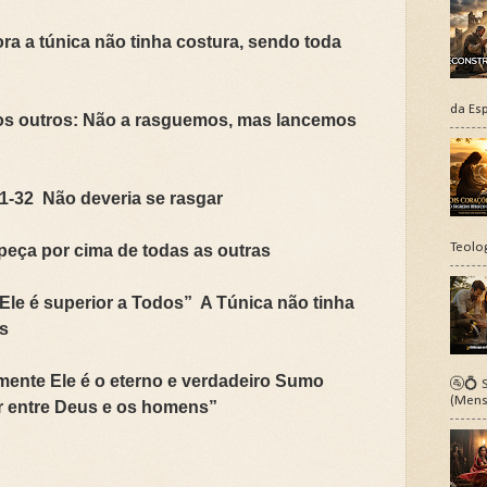
a a túnica não tinha costura, sendo toda
da Esp
os outros: Não a rasguemos, mas lancemos
1-32 Não deveria se rasgar
Teolo
peça por cima de todas as outras
Ele é superior a Todos” A Túnica não tinha
s
omente Ele é o eterno e verdadeiro Sumo
🚰💍 S
(Mens
r entre Deus e os homens”