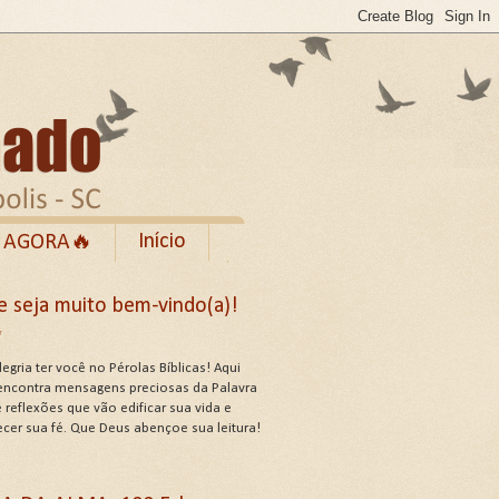
Início
 AGORA🔥
Rumble
e seja muito bem-vindo(a)!
cebook
✨
de Uso do Site
egria ter você no Pérolas Bíblicas! Aqui
encontra mensagens preciosas da Palavra
 reflexões que vão edificar sua vida e
ecer sua fé. Que Deus abençoe sua leitura!
US ATRIBUTOS .