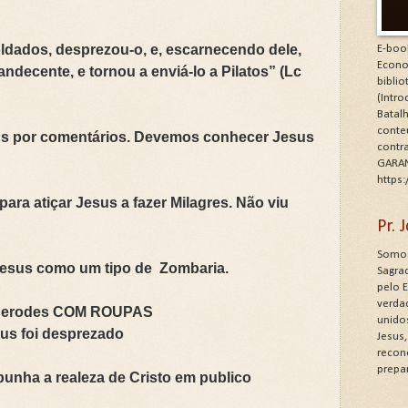
ldados, desprezou-o, e, escarnecendo dele,
E-boo
Econo
ndecente, e tornou a enviá-lo a Pilatos” (Lc
bibli
(Intr
Batalh
conte
sus por comentários. Devemos conhecer Jesus
contr
GARAN
https
ara atiçar Jesus a fazer Milagres. Não viu
Pr.
Somos
 Jesus como um tipo de Zombaria.
Sagrad
pelo 
verdad
a Herodes COM ROUPAS
unido
 foi desprezado
Jesus
recon
prepa
nha a realeza de Cristo em publico