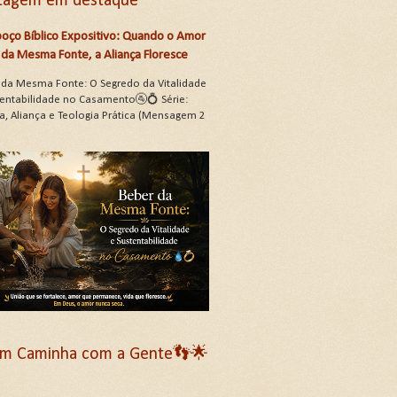
tagem em destaque
oço Bíblico Expositivo: Quando o Amor
da Mesma Fonte, a Aliança Floresce
 da Mesma Fonte: O Segredo da Vitalidade
tentabilidade no Casamento🚰💍 Série:
a, Aliança e Teologia Prática (Mensagem 2
m Caminha com a Gente👣🌟