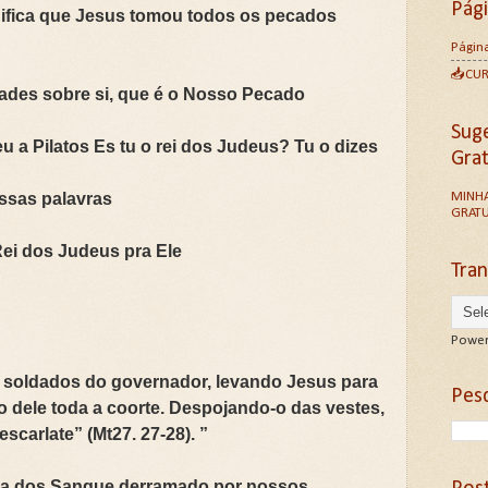
Pág
ifica que Jesus tomou todos os pecados
Página
📥CU
ades sobre si, que é o Nosso Pecado
Sug
a Pilatos Es tu o rei dos Judeus? Tu o dizes
Gra
MINHA
ssas palavras
GRATU
Rei dos Judeus pra Ele
Tran
Power
s soldados do governador, levando Jesus para
Pesq
o dele toda a coorte. Despojando-o das vestes,
carlate” (Mt27. 27-28). ”
ra dos Sangue derramado por nossos