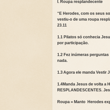
I. Roupa resplandecente
“E Herodes, com os seus so
vestiu-o de uma roupa respla
23.11
1.1 Pilatos só conhecia Je
por participação.
1.2 Fez inúmeras perguntas p
nada.
1.3 Agora ele manda Vestir
1.4Manda Jesus de volta 
RESPLANDESCENTES. Jesus
Roupa = Manto Herodes expu