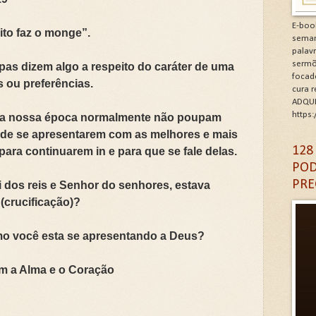
minhos de Gratidão e Renovação.Clique na letra G
E-boo
bito faz o monge”.
seman
CÓDIGO DA GRATIDÃO. Clique na letra G
palav
sermõ
upas dizem algo a respeito do caráter de uma
focad
6: As Doenças da Alma. Clique na letra G
s ou preferências.
cura 
ADQUI
igantes da Alma. Clique na letra G
https
 da nossa época normalmente não poupam
m de se apresentarem com as melhores e mais
A DA IGREJA PARA A EVANGELIZAÇÃO. Clique na letra
128
ara continuarem in e para que se fale delas.
POD
PRE
 dos reis e Senhor do senhores, estava
(crucificação)?
mo você esta se apresentando a Deus?
m a Alma e o Coração