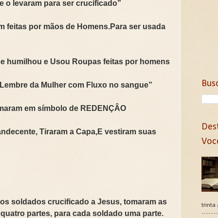
e o levaram para ser crucificado”
m feitas por mãos de Homens.Para ser usada
se humilhou e Usou Roupas feitas por homens
Bus
“Lembre da Mulher com Fluxo no sangue”
formaram em símbolo de REDENÇÂO
Des
landecente, Tiraram a Capa,E vestiram suas
Voc
 os soldados crucificado a Jesus, tomaram as
trinta
 quatro partes, para cada soldado uma parte.