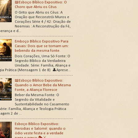
📖Esboço Bíblico Expositivo: O
Choro que Abriu os Céus
O Grito que Abriu os Céus: A
Oração que Reconstrói Muros e
Corações Série 4 / 42: Oração de
Neemias : A Reconstrução da Fé,
erança e d...
Emboço Bíblico Expositivo Para
Casais: Dois que se tornam um:
bebendo da mesma fonte.
Dois Corações, Uma Só Fonte: O
Segredo Bíblico da Verdadeira
Unidade. Série: Família, Aliança e
gia Prática (Mensagem 1 de 8) 👤Aprese...
📖Esboço Bíblico Expositivo:
Quando o Amor Bebe da Mesma
Fonte, a Aliança Floresce
Beber da Mesma Fonte: O
Segredo da Vitalidade e
Sustentabilidade no Casamento
érie: Família, Aliança e Teologia Prática
agem 2 de ...
Esboço Bíblico Expositivo:
Herodias e Salomé: quando o
ódio veste festa e a verdade
paga o preço 🎭⚔️