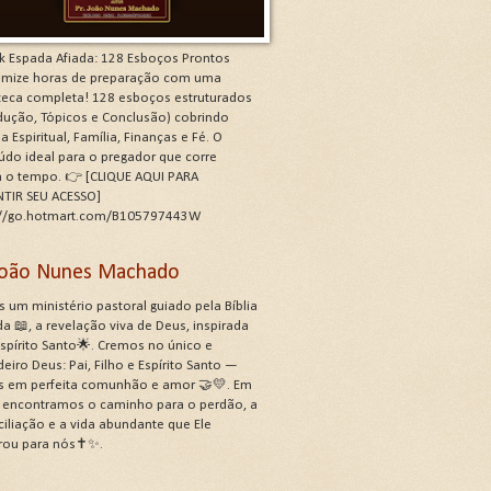
k Espada Afiada: 128 Esboços Prontos
mize horas de preparação com uma
oteca completa! 128 esboços estruturados
odução, Tópicos e Conclusão) cobrindo
a Espiritual, Família, Finanças e Fé. O
údo ideal para o pregador que corre
a o tempo. 👉 [CLIQUE AQUI PARA
TIR SEU ACESSO]
://go.hotmart.com/B105797443W
 João Nunes Machado
 um ministério pastoral guiado pela Bíblia
a 📖, a revelação viva de Deus, inspirada
Espírito Santo🌟. Cremos no único e
eiro Deus: Pai, Filho e Espírito Santo —
s em perfeita comunhão e amor 🤝💛. Em
, encontramos o caminho para o perdão, a
ciliação e a vida abundante que Ele
rou para nós✝️✨.