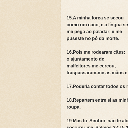
💍CASAMENTO SEM SEXO: 
💍CASAMENTO SEM SEXO: 
15.A minha força se secou
JARDIM SEM CERCA: QUA
como um caco, e a língua se
me pega ao paladar; e me
REVELANDO O INVISÍVEL
puseste no pó da morte.
Curso: Teologia Bíblica Ex
16.Pois me rodearam cães;
Curso Completo: Teologia B
o ajuntamento de
Curso: Ezequiel: A Simboló
malfeitores me cercou,
traspassaram-me as mãos e 
Curso: Êxodo: A Jornada da
Curso: Teologia Bíblica Exp
17.Poderia contar todos os
Curso: Quando a Glória Vol
18.Repartem entre si as min
Curso Completo: Teologia B
roupa.
📚SETE ERROS QUE O CAS
19.Mas tu, Senhor, não te a
A Fé Define seus Limites 
socorrer-me. Salmos 22:15-