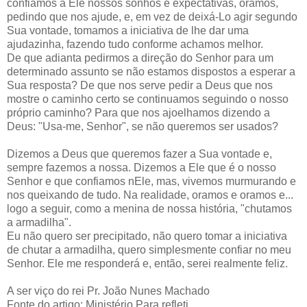
confiamos a Ele nossos sonhos e expectativas, oramos,
pedindo que nos ajude, e, em vez de deixá-Lo agir segundo
Sua vontade, tomamos a iniciativa de lhe dar uma
ajudazinha, fazendo tudo conforme achamos melhor.
De que adianta pedirmos a direção do Senhor para um
determinado assunto se não estamos dispostos a esperar a
Sua resposta? De que nos serve pedir a Deus que nos
mostre o caminho certo se continuamos seguindo o nosso
próprio caminho? Para que nos ajoelhamos dizendo a
Deus: "Usa-me, Senhor", se não queremos ser usados?
Dizemos a Deus que queremos fazer a Sua vontade e,
sempre fazemos a nossa. Dizemos a Ele que é o nosso
Senhor e que confiamos nEle, mas, vivemos murmurando e
nos queixando de tudo. Na realidade, oramos e oramos e...
logo a seguir, como a menina de nossa história, "chutamos
a armadilha".
Eu não quero ser precipitado, não quero tomar a iniciativa
de chutar a armadilha, quero simplesmente confiar no meu
Senhor. Ele me responderá e, então, serei realmente feliz.
A ser viço do rei Pr. João Nunes Machado
Fonte do artigo: Ministério Para refleti