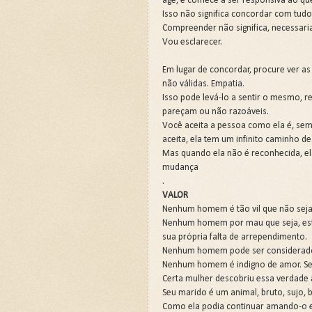
age, e comece a ser responsiva ao que 
Isso não significa concordar com tudo 
Compreender não significa, necessari
Vou esclarecer.
Em lugar de concordar, procure ver as
não válidas. Empatia.
Isso pode levá-lo a sentir o mesmo, 
pareçam ou não razoáveis.
Você aceita a pessoa como ela é, sem
aceita, ela tem um infinito caminho 
Mas quando ela não é reconhecida, el
mudança
.
VALOR
Nenhum homem é tão vil que não seja
Nenhum homem por mau que seja, está
sua própria falta de arrependimento.
Nenhum homem pode ser considerado se
Nenhum homem é indigno de amor. Se 
Certa mulher descobriu essa verdade 
Seu marido é um animal, bruto, sujo, 
Como ela podia continuar amando-o 