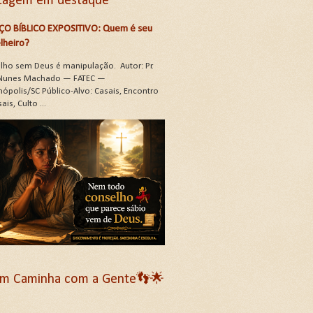
tagem em destaque
ÇO BÍBLICO EXPOSITIVO: Quem é seu
lheiro?
lho sem Deus é manipulação. Autor: Pr.
Nunes Machado — FATEC —
nópolis/SC Público-Alvo: Casais, Encontro
ais, Culto ...
m Caminha com a Gente👣🌟