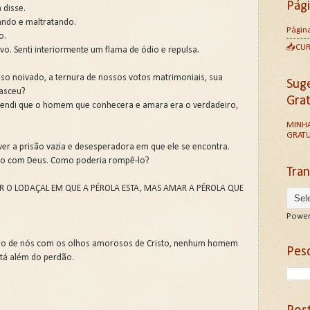
Pág
 disse.
ando e maltratando.
Página
o.
📥CU
o. Senti interiormente um flama de ódio e repulsa.
so noivado, a ternura de nossos votos matrimoniais, sua
Sug
nasceu?
Gra
eendi que o homem que conhecera e amara era o verdadeiro,
MINHA
GRATU
ver a prisão vazia e desesperadora em que ele se encontra.
ulo com Deus. Como poderia rompê-lo?
Tran
R O LODAÇAL EM QUE A PÉROLA ESTA, MAS AMAR A PÉROLA QUE
Power
no de nós com os olhos amorosos de Cristo, nenhum homem
Pesq
tá além do perdão.