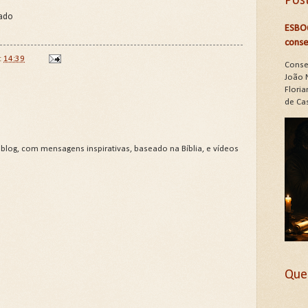
Pos
hado
ESBO
conse
t
14:39
Conse
João 
Floria
de Cas
 blog, com mensagens inspirativas, baseado na Bíblia, e vídeos
Que