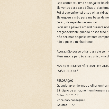
Isso aconteceu uma noite, já tarde, ela
Ele voltou para casa bêbado, blasfem
Foi aí que enfrentei o seu olhar vidrad
Ele ergueu a mão para me bater de nov
Então, de repente me lembrei:
Seria uma palavra amável durante nos
oração fervente quando nosso filho 
Não sei, mas naquele instante compr
não aquele a minha frente.
Agora, não posso olhar para ele sem 
Meu amor e perdão é seu único vínc
"AMAR O INIMIGO NÃO SIGNIFICA AMA
ESTÁ NO LODO."
PERORAÇÃO
Quando aprendermos a olhar em tor
é indigno de amor, nenhum homem es
Colos. 3: 12 =17
Você não consegue?
Gálatas 5: 22