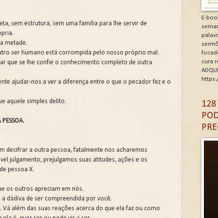
minhos de Gratidão e Renovação.Clique na letra G
E-boo
eta, sem estrutura, sem uma família para lhe servir de
seman
ópria.
CÓDIGO DA GRATIDÃO. Clique na letra G
palav
 a metade.
sermõ
ro ser humano está corrompida pelo nosso próprio mal.
focad
6: As Doenças da Alma. Clique na letra G
cura 
ar que se lhe confie o conhecimento completo de outra
ADQUI
igantes da Alma. Clique na letra G
https
te ajudar-nos a ver a diferença entre o que o pecador fez e o
A DA IGREJA PARA A EVANGELIZAÇÃO. Clique na letra
ue aquele simples delito.
128
POD
 PESSOA.
PRE
 decifrar a outra pessoa, fatalmente nos acharemos
ável julgamento, prejulgamos suas atitudes, ações e os
de pessoa X.
ue os outros apreciam em nós.
 a dádiva de ser compreendida por você.
a. Vá além das suas reações acerca do que ela faz ou como