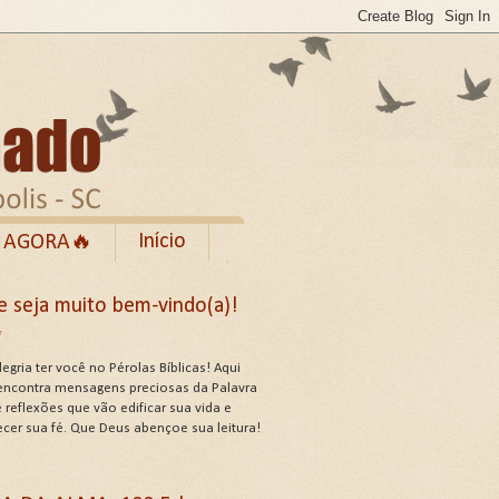
Início
 AGORA🔥
Rumble
e seja muito bem-vindo(a)!
cebook
✨
de Uso do Site
egria ter você no Pérolas Bíblicas! Aqui
encontra mensagens preciosas da Palavra
 reflexões que vão edificar sua vida e
ecer sua fé. Que Deus abençoe sua leitura!
US ATRIBUTOS .