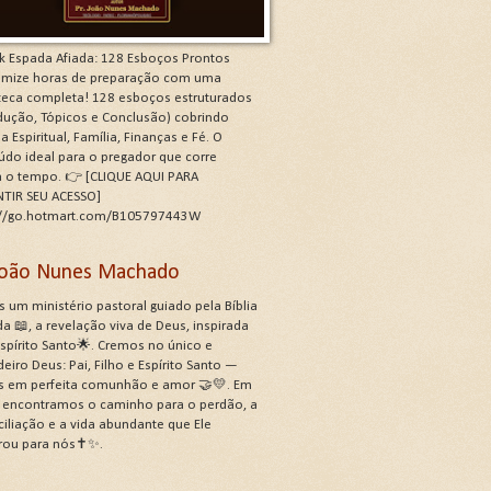
k Espada Afiada: 128 Esboços Prontos
mize horas de preparação com uma
oteca completa! 128 esboços estruturados
odução, Tópicos e Conclusão) cobrindo
a Espiritual, Família, Finanças e Fé. O
údo ideal para o pregador que corre
a o tempo. 👉 [CLIQUE AQUI PARA
TIR SEU ACESSO]
://go.hotmart.com/B105797443W
 João Nunes Machado
 um ministério pastoral guiado pela Bíblia
a 📖, a revelação viva de Deus, inspirada
Espírito Santo🌟. Cremos no único e
eiro Deus: Pai, Filho e Espírito Santo —
s em perfeita comunhão e amor 🤝💛. Em
, encontramos o caminho para o perdão, a
ciliação e a vida abundante que Ele
rou para nós✝️✨.