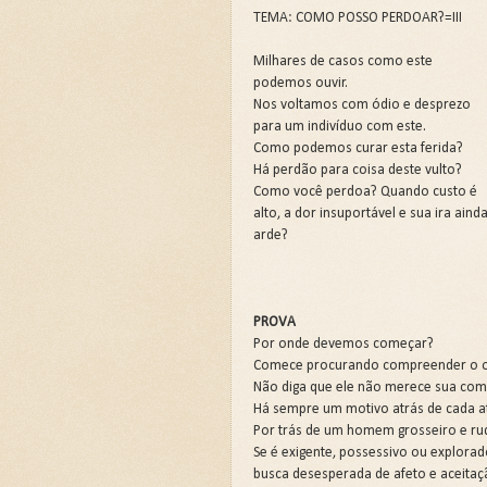
💍CASAMENTO SEM SEXO: 
TEMA: COMO POSSO PERDOAR?=III
💍CASAMENTO SEM SEXO: 
Milhares de casos como este
podemos ouvir.
JARDIM SEM CERCA: QUA
Nos voltamos com ódio e desprezo
para um indivíduo com este.
REVELANDO O INVISÍVEL
Como podemos curar esta ferida?
Curso: Teologia Bíblica Ex
Há perdão para coisa deste vulto?
Como você perdoa? Quando custo é
Curso Completo: Teologia B
alto, a dor insuportável e sua ira aind
arde?
Curso: Ezequiel: A Simboló
Curso: Êxodo: A Jornada da
Curso: Teologia Bíblica Exp
PROVA
Por onde devemos começar?
Curso: Quando a Glória Vol
Comece procurando compreender o o
Não diga que ele não merece sua co
Curso Completo: Teologia B
Há sempre um motivo atrás de cada a
📚SETE ERROS QUE O CAS
Por trás de um homem grosseiro e rud
Se é exigente, possessivo ou explora
A Fé Define seus Limites 
busca desesperada de afeto e aceitaç