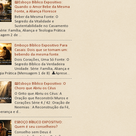
📖Esboço Bíblico Expositivo:
Quando o Amor Bebe da Mesma
Fonte, a Aliança Floresce
Beber da Mesma Fonte: O
Segredo da Vitalidade e
Sustentabilidade no Casamento
érie: Família, Aliança e Teologia Prática
agem 2 de ...
Emboço Bíblico Expositivo Para
Casais: Dois que se tornam um:
bebendo da mesma fonte.
Dois Corações, Uma Só Fonte: O
Segredo Bíblico da Verdadeira
Unidade. Série: Família, Aliança e
gia Prática (Mensagem 1 de 8) 👤Aprese...
📖Esboço Bíblico Expositivo: O
Choro que Abriu os Céus
O Grito que Abriu os Céus: A
Oração que Reconstrói Muros e
Corações Série 4 / 42: Oração de
Neemias : A Reconstrução da Fé,
erança e d...
ESBOÇO BÍBLICO EXPOSITIVO:
Quem é seu conselheiro?
Conselho sem Deus é