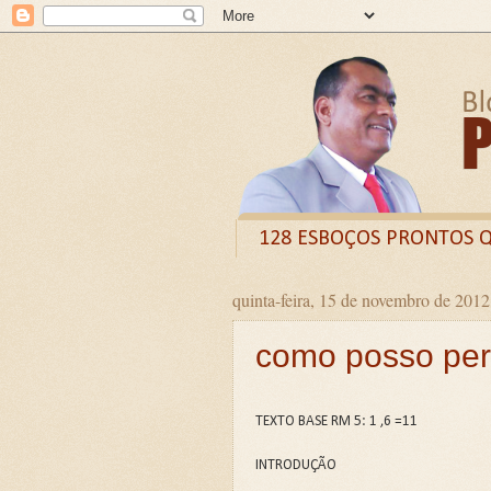
128 ESBOÇOS PRONTOS 
quinta-feira, 15 de novembro de 2012
Odysee
Livro
X (
como posso pe
CURSO DE FORMAÇÃO D
LIVRETO: TÍTULO - O VE
Guia prático: Como ensinar 
TEXTO BASE RM 5: 1 ,6 =11
O QUE A BÍBLIA DIZ SOBR
INTRODUÇÃO