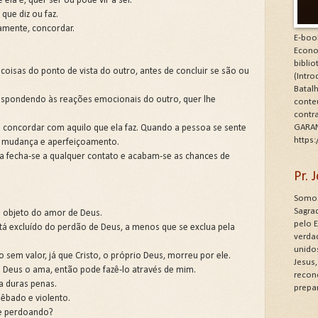
ela é, quer ser ou pode vir a ser.
que diz ou faz.
amente, concordar.
E-boo
Econo
bibli
 coisas do ponto de vista do outro, antes de concluir se são ou
(Intr
Batalh
respondendo às reações emocionais do outro, quer lhe
conte
contr
GARAN
 concordar com aquilo que ela faz. Quando a pessoa se sente
https
de mudança e aperfeiçoamento.
a fecha-se a qualquer contato e acabam-se as chances de
Pr.
Somos
Sagrad
 objeto do amor de Deus.
pelo 
 excluído do perdão de Deus, a menos que se exclua pela
verdad
unido
m valor, já que Cristo, o próprio Deus, morreu por ele.
Jesus
Deus o ama, então pode fazê-lo através de mim.
recon
a duras penas.
prepa
bêbado e violento.
e perdoando?