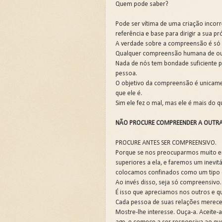
Quem pode saber?
🌧️PRIMEIRA CAMPANHA: Ca
Pode ser vítima de uma criação incorr
referência e base para dirigir a sua pr
📚SEGUNDA CAMPANHA: O 
A verdade sobre a compreensão é só
Qualquer compreensão humana de out
📚TERCEIRA CAMPANHA 202
Nada de nós tem bondade suficiente p
pessoa.
🛡️CAMPANHA: Superando G
O objetivo da compreensão é unicamen
que ele é.
🌧️A IMPORTÂNCIA DA VID
Sim ele fez o mal, mas ele é mais do q
NÃO PROCURE COMPREENDER A OUTRA
PROCURE ANTES SER COMPREENSIVO.
Porque se nos preocuparmos muito em
superiores a ela, e faremos um inevit
colocamos confinados como um tipo 
Ao invés disso, seja só compreensivo.
É isso que apreciamos nos outros e q
Cada pessoa de suas relações merece
Mostre-lhe interesse. Ouça-a. Aceite-