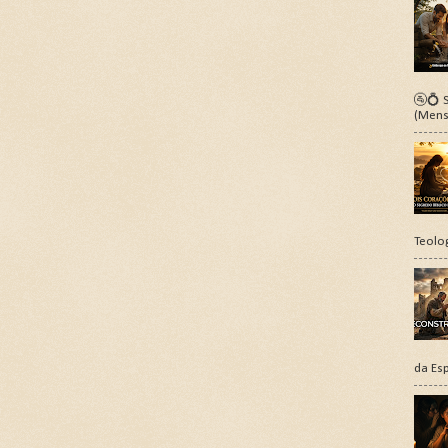
🚰💍 S
(Mens
Teolo
da Esp