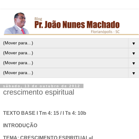
▼
▼
▼
▼
sábado, 13 de outubro de 2012
crescimento espiritual
TEXTO BASE I Tm 4: 15 / I Ts 4: 10b
INTRODUÇÃO
TEMA: CRESCIMENTO ESPIRITUAL=I