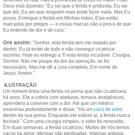
Deus está dizendo: "Eu sei que a ferida é profunda. Eu sei
que dói. Eu sei que ninguém mais pode fazer nada. Mas Eu
posso. Entregue a ferida em Minhas mãos. Elas estão
marcadas por pregos — e essas marcas são a prova de que
Eu entendo de dor e de cura."
Ore assim:
"Senhor, esta ferida tem me matado por
dentro. Eu já tentei de tudo e não consegui cicatrizar
sozinho. Hoje eu entrego a Ti esta ferida incurável. Cirurgia,
Senhor. Não me poupe da dor da operação, se for
necessário. Mas me dê a cura completa. Em nome de
Jesus. Amém."
ILUSTRAÇÃO
Um homem tinha uma ferida na perna que não cicatrizava
há anos. Ele a cobria com ataduras, tomava analgésicos,
aprendera a conviver com a dor. Até que um médico
examinou profundamente e disse: "Há um
caco de vidro
dentro da sua perna. Enquanto ele estiver aí, a ferida nunca
fechará." Com uma cirurgia simples, o vidro foi removido.
Em duas semanas, a ferida cicatrizou. Muitos de nós temos
cacos na alma: ofensas não perdoadas, mágoas antigas,