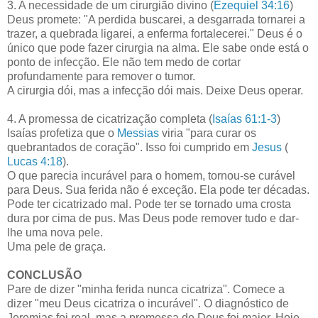
3. A necessidade de um cirurgião divino (
Ezequiel 34:16
)
Deus promete: "A perdida buscarei, a desgarrada tornarei a
trazer, a quebrada ligarei, a enferma fortalecerei." Deus é o
único que pode fazer cirurgia na alma. Ele sabe onde está o
ponto de infecção. Ele não tem medo de cortar
profundamente para remover o tumor.
A cirurgia dói, mas a infecção dói mais. Deixe Deus operar.
4. A promessa de cicatrização completa (
Isaías 61:1-3
)
Isaías profetiza que o
Messias
viria "para curar os
quebrantados de coração". Isso foi cumprido em
Jesus
(
Lucas 4:18
).
O que parecia incurável para o homem, tornou-se curável
para Deus. Sua ferida não é exceção. Ela pode ter décadas.
Pode ter cicatrizado mal. Pode ter se tornado uma crosta
dura por cima de pus. Mas Deus pode remover tudo e dar-
lhe uma nova pele.
Uma pele de graça.
CONCLUSÃO
Pare de dizer "minha ferida nunca cicatriza". Comece a
dizer "meu Deus cicatriza o incurável". O diagnóstico de
Jeremias foi real, mas a promessa de Deus foi maior. Hoje,