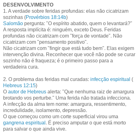
DESENVOLVIMENTO
1. A verdade sobre feridas profundas: elas não cicatrizam
sozinhas (
Provérbios 18:14b
)
Salomão
pergunta: "O espírito abatido, quem o levantará?"
A resposta implícita é: ninguém, exceto Deus. Feridas
profundas não cicatrizam com "força de vontade". Não
cicatrizam com "pensamento positivo".
Não cicatrizam com "fingir que está tudo bem". Elas exigem
intervenção divina. Reconhecer que você não pode se curar
sozinho não é fraqueza; é o primeiro passo para a
verdadeira cura.
2. O problema das feridas mal curadas:
infecção espiritual
(
Hebreus 12:15
)
O
autor de Hebreus
alerta: "Que nenhuma raiz de amargura
brotando vos perturbe." Uma ferida não tratada infecciona.
A infecção da alma tem nome: amargura, ressentimento,
incredulidade, isolamento, depressão.
O que começou como um corte superficial virou uma
gangrena espiritual
. É preciso amputar o que está morto
para salvar o que ainda vive.