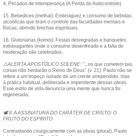
4. Pecados de Intemperança (A Perda do Autocontrole)
15. Bebedices (methai): Embriaguez e consumo de bebidas
alcoólicas que tiram o controle das faculdades mentais e
físicas, abrindo brechas espirituais.
16. Glutonarias (komoi): Festas desregradas e banquetes
extravagantes onde o consumo desenfreado e a falta de
moderação são celebrados.
⚠️ALERTA APOSTÓLICO SOLENE
: "...os que cometem tais
coisas não herdarão o Reino de Deus" (v. 21). Paulo não se
refere a um tropeço isolado de um crente arrependido, mas
à prática habitual, deliberada e impenitente dessas obras.
Esse estilo de vida denuncia uma mente que nunca foi
regenerada.
🕊️ II. A ASSINATURA DO CARÁTER DE CRISTO: O
FRUTO DO ESPÍRITO
Contrastando cirurgicamente com as obras (plural), Paulo