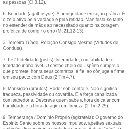
as pessoas (Cl 3.12).
6. Bondade (agathosyne): A benignidade em ação prática. É
o zelo ativo pela verdade e pela retidão. Manifesta-se tanto
no estender de mãos ao necessitado quanto na coragem
profética de corrigir o erro (Mt 21.12-13).
3. Terceira Tríade: Relação Consigo Mesmo (Virtudes de
Conduta)
7. Fé / Fidelidade (pistis): Integridade, confiabilidade e
lealdade inabalável. O cristão cheio do Espírito cumpre o
que promete, honra seus contratos, é fiel ao cônjuge e firme
em seu pacto com Deus (2 Tm 4.7).
8. Mansidão (prautes): Poder sob controle. Não significa
fraqueza, passividade ou covardia. É a força canalizada
com sabedoria. Descreve quem sabe a hora de calar com
humildade e a hora de agir com firmeza (2 Tm 2.25).
9. Temperança / Domínio Próprio (egkrateia): O governo do
Espírito Santo sobre os nossos impulsos, apetites sexuais,
ambições financeiras e vontades carnais. É dizer "não" a si