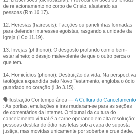
de relacionamento no corpo de Cristo, afastando as
pessoas (Rm 16.17).
12. Heresias (haireseis): Facções ou panelinhas formadas
para defender interesses egoístas, rasgando a unidade da
igreja (I Co 11.19).
13. Invejas (phthonoi): O desgosto profundo com o bem-
estar alheio; o desejo malevolente de que o outro perca o
que tem.
14. Homicídios (phonoi): Destruição da vida. Na perspectiva
teológica expandida pelo Novo Testamento, engloba o ódio
guardado no coração (I Jo 3.15).
🗣️Ilustração Contemporânea —
A Cultura do Cancelamento
: As porfias, emulações e iras mudaram-se para as seções
de comentários da internet. O tribunal da cultura do
cancelamento virtual é a carne operando em alta resolução:
pessoas destilando ódio nas telas sob a capa de suposta
justiça, mas movidas unicamente por soberba e crueldade.