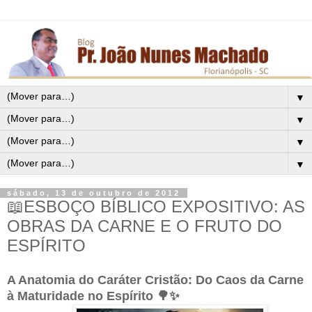
▼
▼
▼
▼
sábado, 13 de outubro de 2012
📖ESBOÇO BÍBLICO EXPOSITIVO: AS
OBRAS DA CARNE E O FRUTO DO
ESPÍRITO
A Anatomia do Caráter Cristão: Do Caos da Carne
à Maturidade no Espírito 🌳✨