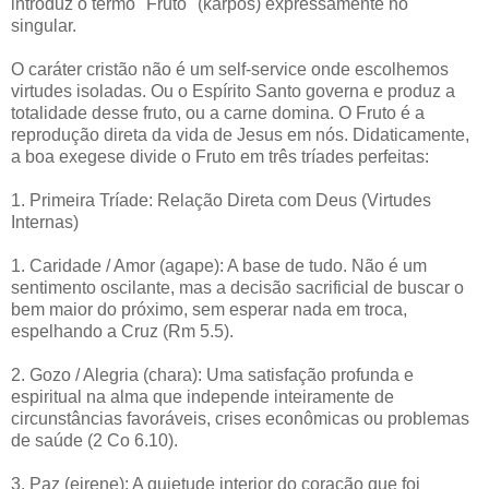
introduz o termo "Fruto" (karpos) expressamente no
singular.
O caráter cristão não é um self-service onde escolhemos
virtudes isoladas. Ou o Espírito Santo governa e produz a
totalidade desse fruto, ou a carne domina. O Fruto é a
reprodução direta da vida de Jesus em nós. Didaticamente,
a boa exegese divide o Fruto em três tríades perfeitas:
1. Primeira Tríade: Relação Direta com Deus (Virtudes
Internas)
1. Caridade / Amor (agape): A base de tudo. Não é um
sentimento oscilante, mas a decisão sacrificial de buscar o
bem maior do próximo, sem esperar nada em troca,
espelhando a Cruz (Rm 5.5).
2. Gozo / Alegria (chara): Uma satisfação profunda e
espiritual na alma que independe inteiramente de
circunstâncias favoráveis, crises econômicas ou problemas
de saúde (2 Co 6.10).
3. Paz (eirene): A quietude interior do coração que foi