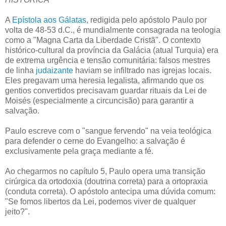
A
Epístola aos Gálatas
, redigida pelo apóstolo Paulo por
volta de 48-53 d.C., é mundialmente consagrada na teologia
como a "Magna Carta da Liberdade Cristã". O contexto
histórico-cultural da província da Galácia (atual Turquia) era
de extrema urgência e tensão comunitária: falsos mestres
de linha
judaizante
haviam se infiltrado nas igrejas locais.
Eles pregavam uma heresia legalista, afirmando que os
gentios convertidos precisavam guardar rituais da Lei de
Moisés (especialmente a circuncisão) para garantir a
salvação.
Paulo escreve com o "sangue fervendo" na veia teológica
para defender o cerne do Evangelho: a salvação é
exclusivamente pela graça mediante a fé.
Ao chegarmos no capítulo 5, Paulo opera uma transição
cirúrgica da ortodoxia (doutrina correta) para a ortopraxia
(conduta correta). O apóstolo antecipa uma dúvida comum:
"Se fomos libertos da Lei, podemos viver de qualquer
jeito?".