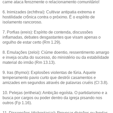
carne ataca ferozmente o relacionamento comunitário!
6. Inimizades (echthrai): Cultivar antipatia extrema e
hostilidade crônica contra o próximo. É o espírito de
isolamento rancoroso.
7. Porfias (ereis): Espírito de contenda, discussões
inflamadas, debates desgastantes que visam apenas o
orgulho de estar certo (Rm 1.29).
8. Emulações (zeloi): Ciúme doentio, ressentimento amargo
e inveja oculta do sucesso, do ministério ou da estabilidade
material do irmão (Rm 13.13).
9. Iras (thymoi): Explosões violentas de fúria. Aquele
temperamento pavio curto que destrói casamentos e
amizades em segundos através de palavras cruéis (Cl 3.8).
10. Pelejas (eritheiai): Ambição egoísta. O partidarismo e a
busca por cargos ou poder dentro da igreja pisando nos
outros (Fp 1.16).
11. Dissensões (dichostasiai): Provocar divisões ou fendas