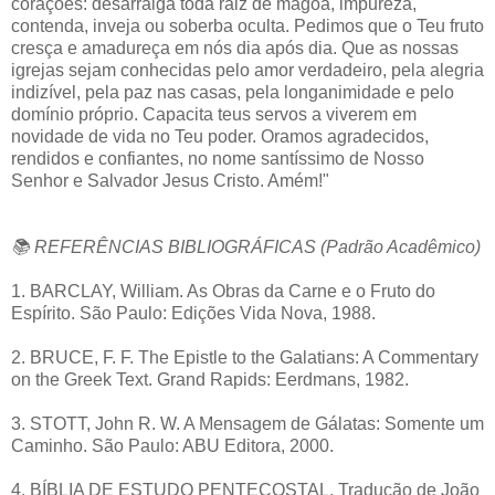
corações: desarraiga toda raiz de mágoa, impureza,
contenda, inveja ou soberba oculta. Pedimos que o Teu fruto
cresça e amadureça em nós dia após dia. Que as nossas
igrejas sejam conhecidas pelo amor verdadeiro, pela alegria
indizível, pela paz nas casas, pela longanimidade e pelo
domínio próprio. Capacita teus servos a viverem em
novidade de vida no Teu poder. Oramos agradecidos,
rendidos e confiantes, no nome santíssimo de Nosso
Senhor e Salvador Jesus Cristo. Amém!"
📚 REFERÊNCIAS BIBLIOGRÁFICAS (Padrão Acadêmico)
1. BARCLAY, William. As Obras da Carne e o Fruto do
Espírito. São Paulo: Edições Vida Nova, 1988.
2. BRUCE, F. F. The Epistle to the Galatians: A Commentary
on the Greek Text. Grand Rapids: Eerdmans, 1982.
3. STOTT, John R. W. A Mensagem de Gálatas: Somente um
Caminho. São Paulo: ABU Editora, 2000.
4. BÍBLIA DE ESTUDO PENTECOSTAL. Tradução de João