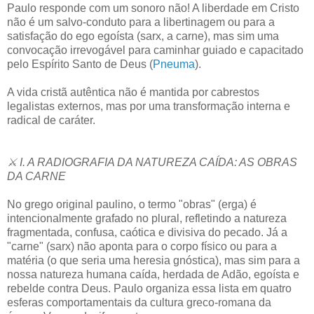
Paulo responde com um sonoro não! A liberdade em Cristo
não é um salvo-conduto para a libertinagem ou para a
satisfação do ego egoísta (sarx, a carne), mas sim uma
convocação irrevogável para caminhar guiado e capacitado
pelo Espírito Santo de Deus (
Pneuma
).
A vida cristã autêntica não é mantida por cabrestos
legalistas externos, mas por uma transformação interna e
radical de caráter.
⚔️ I. A RADIOGRAFIA DA NATUREZA CAÍDA: AS OBRAS
DA CARNE
No grego original paulino, o termo "obras" (erga) é
intencionalmente grafado no plural, refletindo a natureza
fragmentada, confusa, caótica e divisiva do pecado. Já a
"carne" (sarx) não aponta para o corpo físico ou para a
matéria (o que seria uma heresia gnóstica), mas sim para a
nossa natureza humana caída, herdada de Adão, egoísta e
rebelde contra Deus. Paulo organiza essa lista em quatro
esferas comportamentais da cultura greco-romana da